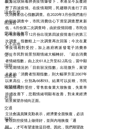
自新冠狀病毒肺炎疫情爆發下，本港至今反覆經
暴力
歷了四波疫情。在疫情期間，民建聯共進行了四
議會監察
次消費者信心指數調查。在2020年3月份我們進行
的額外調查中，市民消費信心下滑至調查歷來新
區議會
低， 6月份第二次調查時，由於疫情回穩，市民信
愛國主義教育
心有所改善；12月份出現第四波疫情進行的第三
次調查，指數較上一次調查再次回落；今次在夏
人才高地
季疫情相對受控，加上政府將派發電子消費券
下，市民對前景預期情緒大幅轉好。「綜合消費
聲明
者情緒指數」由上次61.8上升至82.2高位，當中顯
請願
示近期情況的「目前狀況指數」出現微升，展望
未來的「消費者預期指數」則大幅彈升至2007年
漁農業
以來高位，分別為66和93。結果可以反映，市民
銀髮經濟
在疫情相對受控，零售飲食業大致恢復，失業率
持續改善下，悲觀情緒明顯有改善，對未來經濟
房屋
前景展望亦傾向正面。
交通
立法會議員陳克勤表示，經濟要全面恢復，必須
福利
要在防控疫情上做得好，並與內地恢復「通
關」，才可有望達致這目標。因此，我們期望政