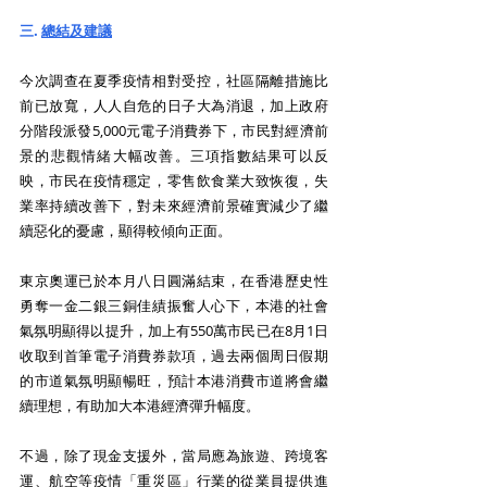
三. 
總結及建議
今次調查在夏季疫情相對受控，社區隔離措施比
前已放寬，人人自危的日子大為消退，加上政府
分階段派發5,000元電子消費券下，市民對經濟前
景的悲觀情緒大幅改善。三項指數結果可以反
映，市民在疫情穩定，零售飲食業大致恢復，失
業率持續改善下，對未來經濟前景確實減少了繼
續惡化的憂慮，顯得較傾向正面。
東京奧運已於本月八日圓滿結束，在香港歷史性
勇奪一金二銀三銅佳績振奮人心下，本港的社會
氣氛明顯得以提升，加上有550萬市民已在8月1日
收取到首筆電子消費券款項，過去兩個周日假期
的市道氣氛明顯暢旺，預計本港消費市道將會繼
續理想，有助加大本港經濟彈升幅度。
不過，除了現金支援外，當局應為旅遊、跨境客
運、航空等疫情「重災區」行業的從業員提供進