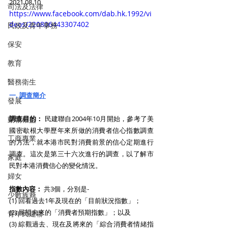
2021.08.10
司法及法律
https://www.facebook.com/dab.hk.1992/vi
deos/220806443307402
民政及青年事務
保安
教育
醫務衛生
一. 
調查簡介
發展
調查目的：
 民建聯自2004年10月開始，參考了美
動物權益
國密歇根大學歷年來所做的消費者信心指數調查
工商專業
的方法，就本港市民對消費前景的信心定期進行
調查。這次是第三十六次進行的調查，以了解市
家庭
民對本港消費信心的變化情況。
婦女
指數內容：
 共3個，分別是-
少數族裔
(1) 回看過去1年及現在的「目前狀況指數」；
(2) 展望未來的「消費者預期指數」；以及
青年民建聯
(3) 綜觀過去、現在及將來的「綜合消費者情緒指