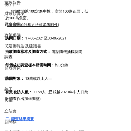
施政報告
數」。
三項指數均以100定為中性，高於100為正面，低
財政預算案
於100為負面。
圓桌會議
(3項指數的計算方法可參考附件)
政策倡議
訪問日期：
 17-06-2021至30-06-2021 
民建聯報告及建議書
抽取調查樣本及調查方式：
 電話隨機抽樣訪問
調查
每個成功調查樣本所需時間：
約3分鐘
新冠肺炎
選舉
訪問對象：
 18歲或以上人士
義工
有效被訪人數：
 1158人  (已根據2020年中人口統
計調查作出加權調整)
民生
立法會
二. 
調查結果摘要
新聞稿