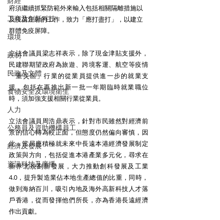
財經
府須繼續抓緊防範外來輸入包括相關隔離措施以
工商及創新科技
及疫苗注射的工作，致力「應打盡打」，以建立
群體免疫屏障。
環境
立法會議員梁志祥表示，除了現金津貼支援外，
政制
民建聯期望政府為旅遊、跨境客運、航空等疫情
民政及文體
「重災區」行業的從業員提供進一步的就業支
援，
包括在再推出新一批一年期臨時就業職位
食物安全及環境衛生
時，須加強支援相關行業從業員。
人力
立法會議員周浩鼎表示，針對市民雖然對經濟前
公務員及資助機構員工
景的信心轉為較正面，但態度仍然偏向審慎，因
此，當局應積極就未來中長遠本港經濟發展制定
經濟及發展
政策與方向，包括促進本港產業多元化，尋求在
資訊科技及廣播
新界北規劃新發展，大力推動創科發展及工業
4.0，提升製造業佔本地生產總值的比重，同時，
做到海納百川，吸引內地及海外高新科技人才落
戶香港，從而發揮他們所長，亦為香港長遠經濟
作出貢獻。