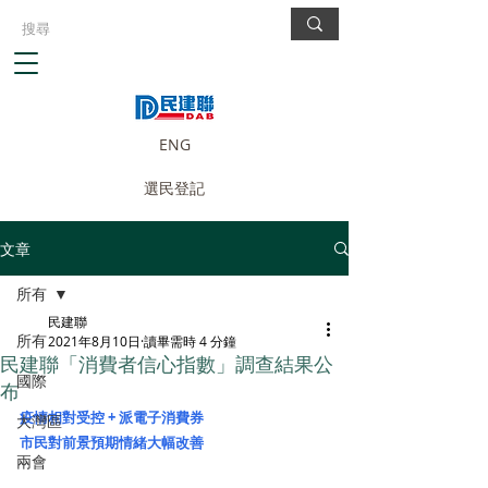
ENG
選民登記
文章
所有
民建聯
所有
2021年8月10日
讀畢需時 4 分鐘
民建聯「消費者信心指數」調查結果公
國際
布
疫情相對受控 + 派電子消費券
大灣區
市民對前景預期情緒大幅改善
兩會