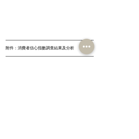
附件：
消費者信心指數調查結果及分析
新聞查詢:
立法會議員兼經濟發展事務發言人周浩鼎  (3703 
9870)
立法會議員兼福利事務發言人梁志祥  (9016 8088)
立法會議員兼民建聯副主席陳克勤  (2524 9191)
財經