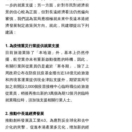
一步的就業支援；另一方面，針對市民對經濟前
景的信心較為正面，但對長遠經濟看法仍然偏向
審慎，我們認為當局應積極就未來中長遠本港經
濟發展制定政策與方向。就此，民建聯提出下列
建議：
1. 為疫情重災行業提供就業支援
目前旅遊業除了「本地遊」外，基本上仍然停
擺，航空業亦未有重新啟動復甦的時機，因此，
有關行業與從業員仍是處於「寒冬期」，除了上
周政府公布在防疫抗疫基金撥出近3.8億元給旅遊
和跨境客運業提供現金津貼支援外，期望當局可
如之前開設2,000個疫苗接種中心臨時職位給旅遊
從業員，稍後再推出新的3萬個為期12個月的臨時
就業職位時，須加強支援相關行業人士。
2. 推動中長遠經濟發展
推動創科發展及工業4.0。為應對反全球化和去中
介化的夾擊， 促進本港產業多元化，增加新的經