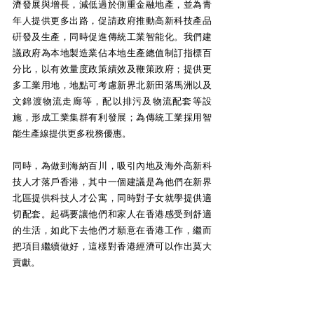
濟發展與增長，減低過於側重金融地產，並為青
年人提供更多出路，促請政府推動高新科技產品
硏發及生產，同時促進傳統工業智能化。我們建
議政府為本地製造業佔本地生產總值制訂指標百
分比，以有效量度政策績效及鞭策政府；提供更
多工業用地，地點可考慮新界北新田落馬洲以及
文錦渡物流走廊等，配以排污及物流配套等設
施，形成工業集群有利發展；為傳統工業採用智
能生產線提供更多稅務優惠。
同時，為做到海納百川，吸引內地及海外高新科
技人才落戶香港，其中一個建議是為他們在新界
北區提供科技人才公寓，同時對子女就學提供適
切配套。起碼要讓他們和家人在香港感受到舒適
的生活，如此下去他們才願意在香港工作，繼而
把項目繼續做好，這樣對香港經濟可以作出莫大
貢獻。