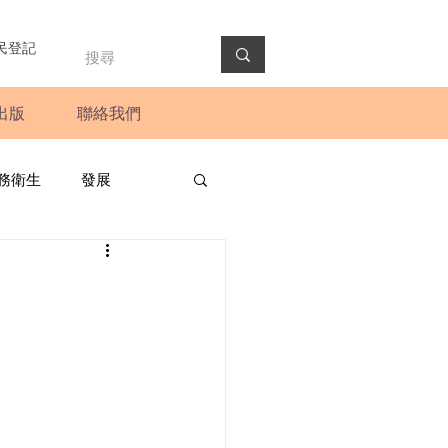
民登記
出版
聯絡我們
務衛生
發展
政預算案
圓桌會議
法會
新聞稿