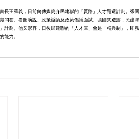
書長王舜義，日前向傳媒簡介民建聯的「賢路」人才甄選計劃。張
識問答、看圖演說、政策辯論及政策倡議面試。張國鈞透露，民建
」計劃。他又形容，日後民建聯的「人才庫」會是「精兵制」，即
的能力。