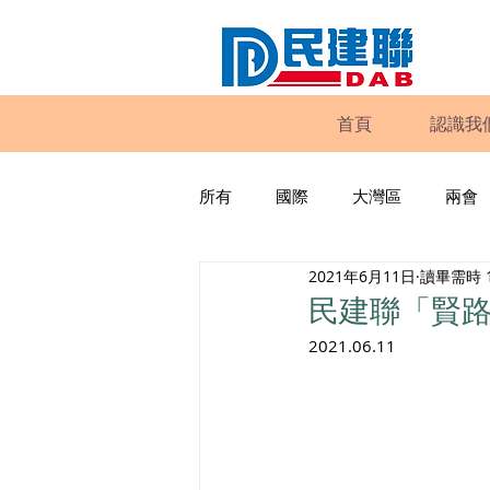
首頁
認識我
所有
國際
大灣區
兩會
2021年6月11日
讀畢需時 
動物權益
工商專業
家
民建聯「賢路
2021.06.11
政策倡議
民建聯報告及建議
暴力
議會監察
區議會