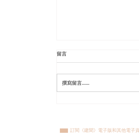
留言
撰寫留言......
民建聯參觀九龍動物管理及動
物福利綜合大樓，與政府就修
例提升動物福利、打擊走私進
行探討
訂閱《建聞》電子版和其他電子