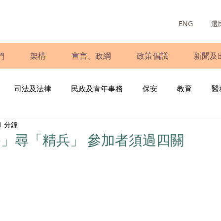
ENG
選
們
架構
宣言、政綱
政策倡議
新聞及
司法及法律
民政及青年事務
保安
教育
醫
1 分鐘
庭
婦女
少數族裔
青年民建聯
施政報告
財
」尋「精兵」 參加者須過四關
書
調查
新冠肺炎
選舉
義工
民生
立