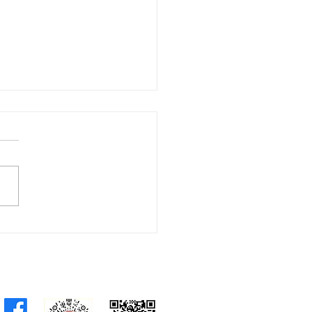
會議員林琳、蘇紹聰共同
加強生殖科技監管 加強輔
育保障