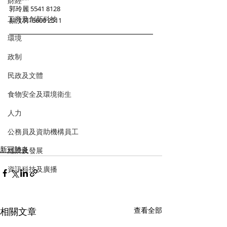
財經
郭玲麗 5541 8128
工商及創新科技
顏汶羽  6600 2511​
環境
政制
民政及文體
食物安全及環境衛生
人力
公務員及資助機構員工
新冠肺炎
經濟及發展
資訊科技及廣播
相關文章
查看全部