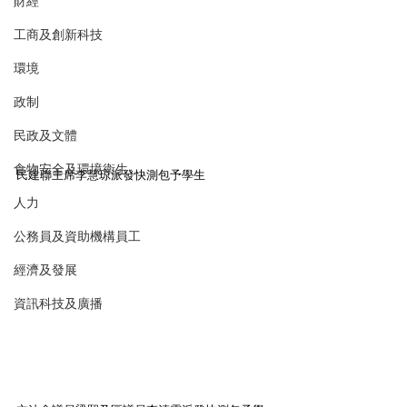
財經
工商及創新科技
環境
政制
民政及文體
食物安全及環境衛生
民建聯主席李慧琼派發快測包予學生
人力
公務員及資助機構員工
經濟及發展
資訊科技及廣播