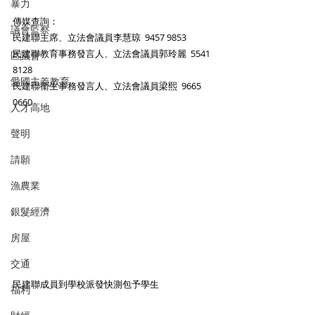
暴力
傳媒查詢：
議會監察
民建聯主席、立法會議員李慧琼  9457 9853
民建聯教育事務發言人、立法會議員郭玲麗  5541 
區議會
8128
愛國主義教育
民建聯衞生事務發言人、立法會議員梁熙  9665 
0660​
人才高地
聲明
請願
漁農業
銀髮經濟
房屋
交通
民建聯成員到學校派發快測包予學生
福利