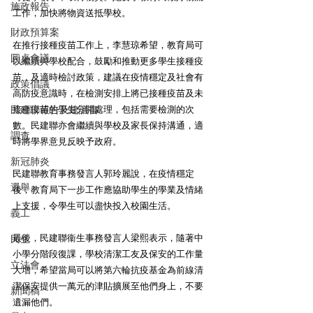
施政報告
工作，加快將物資送抵學校。
財政預算案
在推行接種疫苗工作上，李慧琼希望，教育局可
圓桌會議
以繼續與學校配合，鼓勵和推動更多學生接種疫
苗，及適時檢討政策，建議在疫情穩定及社會有
政策倡議
高防疫意識時，在檢測安排上將已接種疫苗及未
民建聯報告及建議書
接種疫苗的學生分開處理，包括需要檢測的次
數。民建聯亦會繼續與學校及家長保持溝通，適
調查
時將學界意見反映予政府。
新冠肺炎
民建聯教育事務發言人郭玲麗說，在疫情穩定
選舉
後，教育局下一步工作應協助學生的學業及情緒
上支援，令學生可以盡快投入校園生活。
義工
最後，民建聯衞生事務發言人梁熙表示，隨著中
民生
小學分階段復課，學校清潔工友及保安的工作量
立法會
大增，希望當局可以將第六輪抗疫基金為前線清
潔保安提供一萬元的津貼擴展至他們身上，不要
新聞稿
遺漏他們。