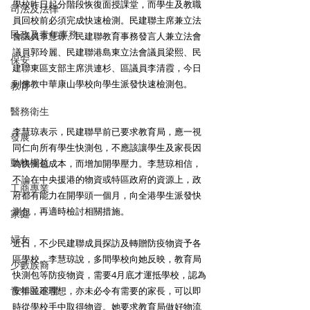
學校昨日起分階段恢復面授課堂，而學生及教職
司法及法律
員回校前必須完成快速檢測。民建聯主席兼立法
民政及青年事務
會議員李慧琼、民建聯教育事務發言人兼立法會
議員郭玲麗、民建聯港島東立法會議員梁熙、民
保安
建聯東區支部主席洪連杉、區議員李清霞，今日
到佛教中華康山學校向學生派發快速檢測包。
教育
醫務衛生
李慧琼表示，民建聯早前已要求教育局，應一視
發展
同仁向所有學生快測包，不應該讓學生及家長因
動物權益
為快測包成本，而增加開學壓力。李慧琼相信，
不論在中央援港的物資或特區政府的資源上，政
工商專業
府都有能力在開學頭一個月，向全港學生派發快
測包，再適時檢討相關措施。
家庭
婦女
近日，不少民建聯成員探訪及轉贈防疫物資予各
區學校。李慧琼說，多間學校向她反映，教育局
少數族裔
快測包等防疫物資，需要4月底才運抵學校，認為
青年民建聯
安排並不理想，亦未必令有需要的家長，可以即
時從學校手中取得物資。她要求教育局做好物流