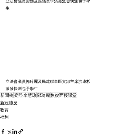
立法會議員梁熙及區議員李清霞派發快測包予學
生
立法會議員郭玲麗及民建聯東區支部主席洪連杉
派發快測包予學生
新聞稿
梁熙
李慧琼
郭玲麗
恢復面授課堂
新冠肺炎
教育
福利