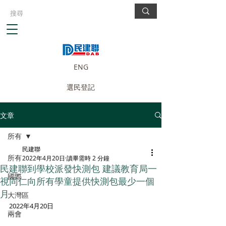
ENG
選民登記
文章
所有
民建聯
所有
2022年4月20日
讀畢需時 2 分鐘
民建聯到學校派發快測包 建議教育局一
國際
視同仁向所有學童提供快測包最少一個
月
大灣區
2022年4月20日
兩會