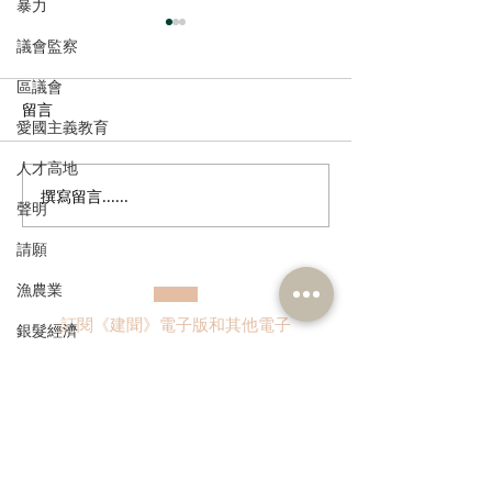
暴力
議會監察
區議會
留言
愛國主義教育
人才高地
撰寫留言......
走進蔚來、國盾量子與科
鄭泳舜夥九龍城
聲明
大訊飛，港區人大代表團
區視察，樂見啟
請願
深入合肥調研科創成果
會刺激地區消費
業界加碼優惠，
漁農業
宣傳迎未來盛事
訂閱《建聞》電子版和其他電子
銀髮經濟
資訊
房屋
交通
福利