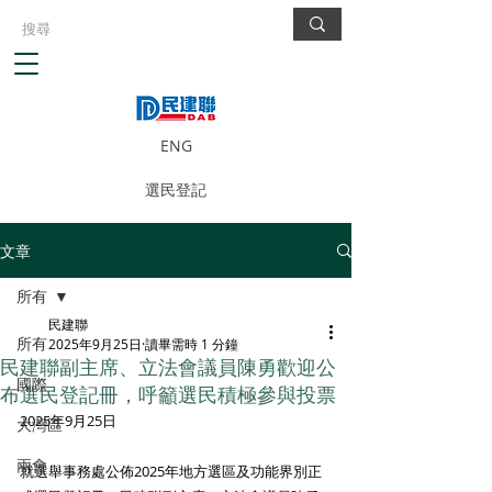
ENG
選民登記
文章
所有
民建聯
所有
2025年9月25日
讀畢需時 1 分鐘
民建聯副主席、立法會議員陳勇歡迎公
國際
布選民登記冊，呼籲選民積極參與投票
2025年9月25日
大灣區
兩會
就選舉事務處公佈2025年地方選區及功能界別正