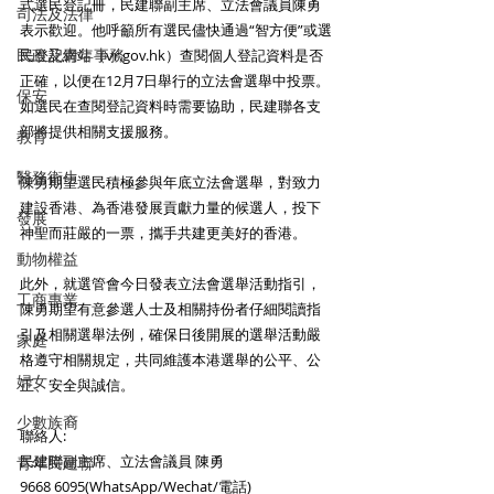
式選民登記冊，民建聯副主席、立法會議員陳勇
司法及法律
表示歡迎。他呼籲所有選民儘快通過“智方便”或選
民政及青年事務
民登記網站（vr.gov.hk）查閱個人登記資料是否
正確，以便在12月7日舉行的立法會選舉中投票。
保安
如選民在查閱登記資料時需要協助，民建聯各支
部將提供相關支援服務。
教育
醫務衛生
陳勇期望選民積極參與年底立法會選舉，對致力
建設香港、為香港發展貢獻力量的候選人，投下
發展
神聖而莊嚴的一票，攜手共建更美好的香港。
動物權益
此外，就選管會今日發表立法會選舉活動指引，
工商專業
陳勇期望有意參選人士及相關持份者仔細閱讀指
引及相關選舉法例，確保日後開展的選舉活動嚴
家庭
格遵守相關規定，共同維護本港選舉的公平、公
婦女
正、安全與誠信。
少數族裔
聯絡人:
民建聯副主席、立法會議員 陳勇
青年民建聯
9668 6095(WhatsApp/Wechat/電話)