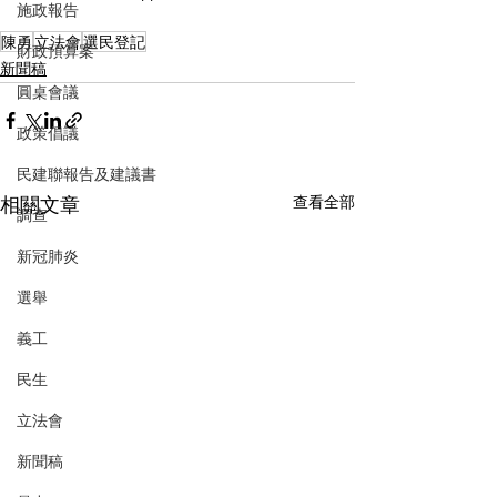
施政報告
陳勇
立法會
選民登記
財政預算案
新聞稿
圓桌會議
政策倡議
民建聯報告及建議書
相關文章
查看全部
調查
新冠肺炎
選舉
義工
民生
立法會
新聞稿