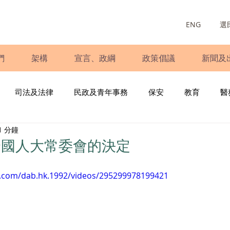
ENG
選
們
架構
宣言、政綱
政策倡議
新聞及
司法及法律
民政及青年事務
保安
教育
醫
1 分鐘
庭
婦女
少數族裔
青年民建聯
施政報告
財
全國人大常委會的決定
書
調查
新冠肺炎
選舉
義工
民生
立
k.com/dab.hk.1992/videos/295299978199421