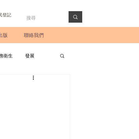
民登記
出版
聯絡我們
務衛生
發展
政預算案
圓桌會議
法會
新聞稿