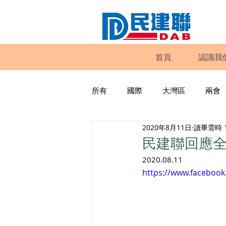
首頁
認識我
所有
國際
大灣區
兩會
2020年8月11日
讀畢需時 
動物權益
工商專業
家
民建聯回應
2020.08.11
政策倡議
民建聯報告及建議
https://www.faceboo
暴力
議會監察
區議會