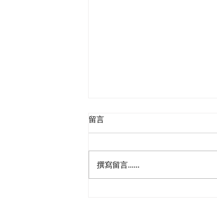
留言
撰寫留言......
陳勇十分支持海關總署在更多
口岸推廣「合作查驗」