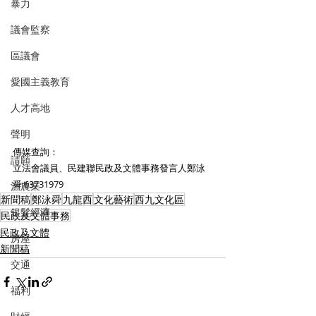
暴力
議會監察
區議會
愛國主義教育
人才高地
聲明
傳媒查詢：
請願
立法會議員、民建聯民政及文體事務發言人鄭泳
舜 63731979
漁農業
新聞稿
鄭泳舜
九龍西
文化藝術
西九文化區
銀髮經濟
民政及文體事務
民政及文體
房屋
新聞稿
交通
福利