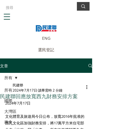
ENG
選民登記
文章
所有
民建聯
所有
2024年7月17日
讀畢需時 2 分鐘
民建聯回應放寬西九財務安排方案
國際
2024年7月17日
大灣區
文化體育及旅遊局今日公布，放寬2016年批准的
兩會
西九文化區加強財務安排，將17萬平方米住宅部