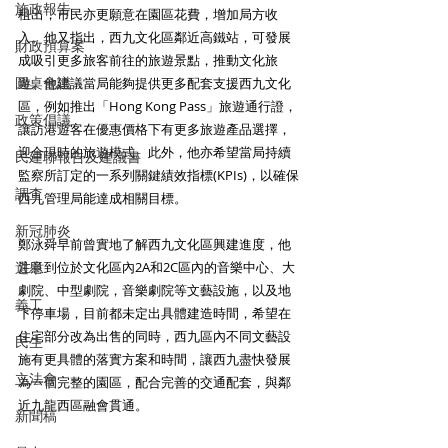
施政報告
租出，市民亦更願意在園區花費，增加局方收
入。他又指出，西九文化區鄰近高鐵站，可發展
財政預算案
成吸引更多旅客前往的旅遊景點，推動文化旅
圓桌會議
遊。他建議當局能夠提供更多配套支援西九文化
區，例如推出「Hong Kong Pass」旅遊通行證，
政策倡議
讓訪港遊客在優惠價格下有更多旅遊產品選擇，
迎合現時的旅遊模式。此外，他亦希望當局持續
民建聯報告及建議書
監察所訂定的一系列關鍵績效指標(KPIs)，以確保
調查
西九管理局能達成相關目標。
新冠肺炎
鄭泳舜早前曾實地了解西九文化區興建進度，他
選舉
注意到位於文化區內2A和2C區內的音樂中心、大
劇院、中型劇院，音樂劇院等文藝設施，以及地
義工
下停車場，目前都未定出具體建造時間，希望在
住宅部分改為出售的同時，西九區內不同文藝設
民生
施有更具體的落實方案和時間，讓西九盡快發展
立法會
為一個完整的園區，配合完善的交通配套，與鄰
近九龍西區融會貫通。
新聞稿