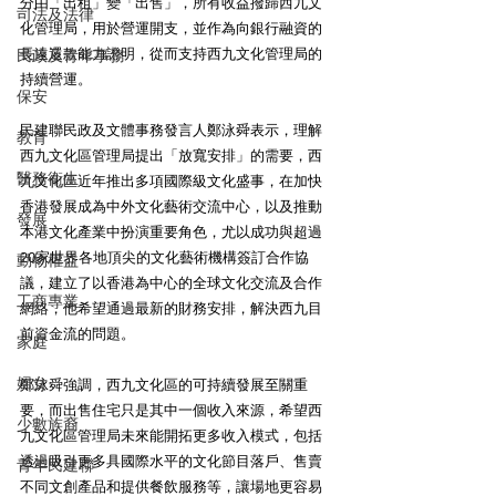
分由「出租」變「出售」，所有收益撥歸西九文
司法及法律
化管理局，用於營運開支，並作為向銀行融資的
長遠還款能力證明，從而支持西九文化管理局的
民政及青年事務
持續營運。
保安
民建聯民政及文體事務發言人鄭泳舜表示，理解
教育
西九文化區管理局提出「放寬安排」的需要，西
醫務衛生
九文化區近年推出多項國際級文化盛事，在加快
香港發展成為中外文化藝術交流中心，以及推動
發展
本港文化產業中扮演重要角色，尤以成功與超過
20家世界各地頂尖的文化藝術機構簽訂合作協
動物權益
議，建立了以香港為中心的全球文化交流及合作
工商專業
網絡，他希望通過最新的財務安排，解決西九目
前資金流的問題。
家庭
婦女
鄭泳舜強調，西九文化區的可持續發展至關重
要，而出售住宅只是其中一個收入來源，希望西
少數族裔
九文化區管理局未來能開拓更多收入模式，包括
透過吸引更多具國際水平的文化節目落戶、售賣
青年民建聯
不同文創產品和提供餐飲服務等，讓場地更容易