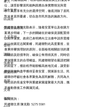
暴力
位，讓受影響居民能夠因應自身實際情況與需
議會監察
求，真正享有充分的選擇空間，徹底消除了居民
對未來居所憂慮，切合急市民所急的施政方向。
區議會
民建聯主席陳克勤表示，隨着安置單位及收購方
愛國主義教育
案逐步明確，下一步的關鍵在於確保資源配置得
人才高地
以精準落實。政府已表明將向立法會申請所需撥
款以收購宏志閣業權，民建聯對此高度重視，並
聲明
會秉持審慎理財的原則，全面檢視相關款項的運
請願
用細節及賠償準則，確保公帑用得其所，同時切
實保障業主的合理權益。民建聯期望在嚴謹把關
漁農業
的前提下，撥款程序能順暢高效地完成，讓受影
響居民能夠盡早獲得妥善安置，開展新生活。民
銀髮經濟
建聯亦呼籲社會各界聚焦為居民解難，共同為大
房屋
埔社區的長遠安寧與重建家園凝聚最大共識，攜
手推動善後工作圓滿完成。
交通
福利
新聞查詢：
民建聯主席 陳克勤  5275 5581