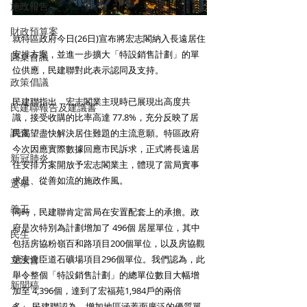
施政報告
財政預算案
就特區政府今日(26日)宣布將宏志閣納入長遠居住
安排方案，並進一步擴大「特設銷售計劃」的單
圓桌會議
位供應，民建聯對此表示認同及支持。
政策倡議
民建聯指出，宏志閣業主現時已展現出高度共
民建聯報告及建議書
識，接受收購的比率高達 77.8%，充分反映了居
調查
民渴望盡快解決居住難題的主流意願。特區政府
今次因應實際數據回應市民訴求，正式將長遠居
新冠肺炎
住安排方案開放予宏志閣業主，體現了當局實事
求是、從善如流的施政作風。
選舉
義工
同時，民建聯肯定當局在安置配套上的承擔。政
府是次特別為計劃增加了 496個 居屋單位，其中
民生
包括房協粉嶺百和路項目200個單位，以及房協觀
立法會
塘安達臣道石礦場項目296個單位。我們認為，此
舉令整個「特設銷售計劃」的總單位數目大幅增
新聞稿
加至 4,396個，達到了宏福苑1,984戶的兩倍
多。 民建聯認為，增加地區涵蓋面廣泛的優質單