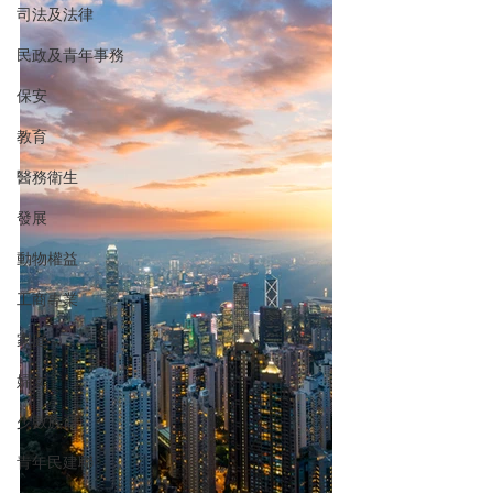
司法及法律
民政及青年事務
保安
教育
醫務衛生
發展
動物權益
工商專業
家庭
婦女
少數族裔
青年民建聯