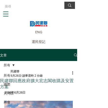
ENG
選民登記
文章
所有
民建聯
所有
6月26日
讀畢需時 2 分鐘
民建聯回應政府擴大宏志閣收購及安置
國際
方案
2026年6月26日
大灣區
兩會