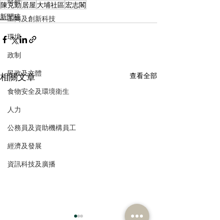
財經
陳克勤
居屋
大埔社區
宏志閣
新聞稿
工商及創新科技
環境
政制
民政及文體
相關文章
查看全部
食物安全及環境衛生
人力
公務員及資助機構員工
經濟及發展
資訊科技及廣播