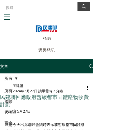
ENG
選民登記
文章
所有
民建聯
所有
2024年5月27日
讀畢需時 2 分鐘
民建聯回應政府暫緩都市固體廢物收費
國際
計劃
2024年5月27日
大灣區
兩會
政府今天出席聯席會議時表示將暫緩都市固體廢