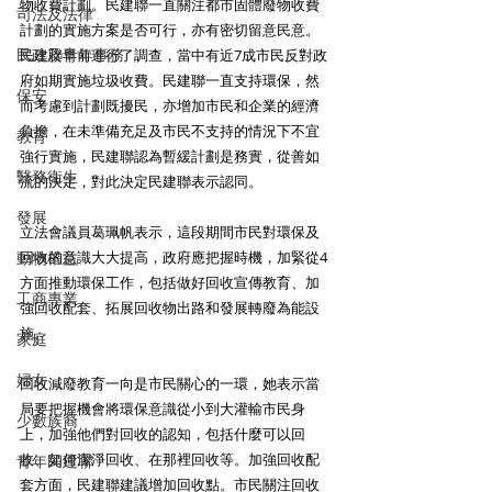
物收費計劃。民建聯一直關注都市固體廢物收費
司法及法律
計劃的實施方案是否可行，亦有密切留意民意。
民政及青年事務
民建聯早前進行了調查，當中有近7成市民反對政
府如期實施垃圾收費。民建聯一直支持環保，然
保安
而考慮到計劃既擾民，亦增加市民和企業的經濟
負擔，在未準備充足及市民不支持的情況下不宜
教育
強行實施，民建聯認為暫緩計劃是務實，從善如
醫務衛生
流的決定，對此決定民建聯表示認同。
發展
立法會議員葛珮帆表示，這段期間市民對環保及
動物權益
回收的意識大大提高，政府應把握時機，加緊從4
方面推動環保工作，包括做好回收宣傳教育、加
工商專業
強回收配套、拓展回收物出路和發展轉廢為能設
施。
家庭
婦女
回收減廢教育一向是市民關心的一環，她表示當
局要把握機會將環保意識從小到大灌輸市民身
少數族裔
上，加強他們對回收的認知，包括什麼可以回
收、如何潔淨回收、在那裡回收等。加強回收配
青年民建聯
套方面，民建聯建議增加回收點。市民關注回收