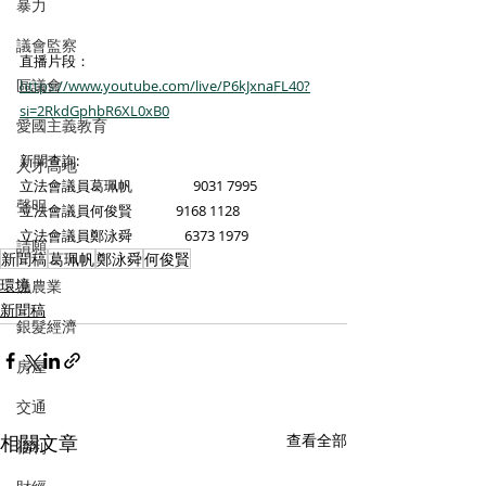
暴力
議會監察
直播片段：
區議會
https://www.youtube.com/live/P6kJxnaFL40?
si=2RkdGphbR6XL0xB0
愛國主義教育
新聞查詢: 
人才高地
立法會議員葛珮帆 		9031 7995
聲明
立法會議員何俊賢	        9168 1128
立法會議員鄭泳舜                6373 1979
請願
新聞稿
葛珮帆
鄭泳舜
何俊賢
環境
漁農業
新聞稿
銀髮經濟
房屋
交通
相關文章
查看全部
福利