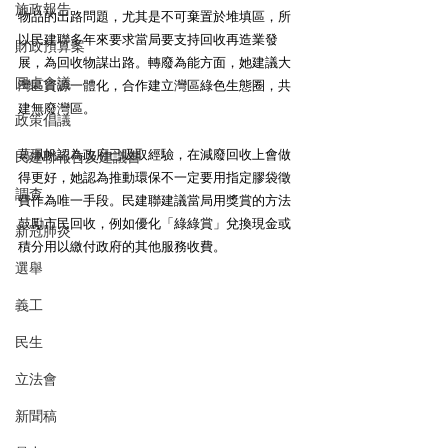
施政報告
物品的出路問題，尤其是不可棄置於堆填區，所
以民建聯多年來要求當局要支持回收再造業發
財政預算案
展，為回收物謀出路。轉廢為能方面，她建議大
圓桌會議
灣區資源一體化，合作建立灣區綠色生態圈，共
建無廢灣區。
政策倡議
葛珮帆認為政府已吸取經驗，在減廢回收上會做
民建聯報告及建議書
得更好，她認為推動環保不一定要用指定膠袋徵
調查
費作為唯一手段。民建聯建議當局用獎賞的方法
鼓勵市民回收，例如優化「綠綠賞」兌換現金或
新冠肺炎
積分用以繳付政府的其他服務收費。
選舉
義工
民生
立法會
新聞稿