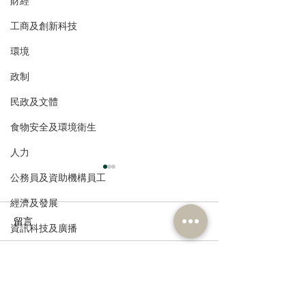
財經
工商及創新科技
環境
政制
民政及文體
食物安全及環境衛生
人力
公務員及資助機構員工
經濟及發展
留言
資訊科技及廣播
走進蔚來、國盾量子與科
鄭泳舜夥九龍城
這篇文章不開放留言。請連絡網站
大訊飛，港區人大代表團
區視察，樂見啟
負責人了解更多。