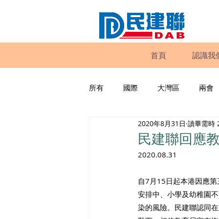
首頁
認識我
所有
國際
大灣區
兩會
2020年8月31日
讀畢需時 
動物權益
工商專業
家
民建聯回應教
2020.08.31
政策倡議
民建聯報告及建議
自7月15日起本港因應
安排中、小學及幼稚園不
暴力
議會監察
區議會
染的風險。民建聯認同在