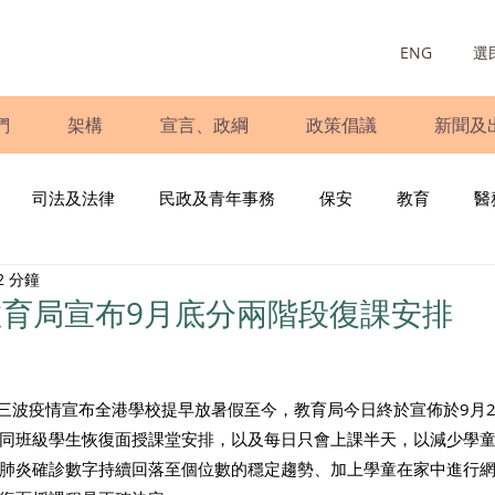
ENG
選
們
架構
宣言、政綱
政策倡議
新聞及
司法及法律
民政及青年事務
保安
教育
醫
2 分鐘
庭
婦女
少數族裔
青年民建聯
施政報告
財
育局宣布9月底分兩階段復課安排
書
調查
新冠肺炎
選舉
義工
民生
立
第三波疫情宣布全港學校提早放暑假至今，教育局今日終於宣佈於9月
同班級學生恢復面授課堂安排，以及每日只會上課半天，以減少學
肺炎確診數字持續回落至個位數的穩定趨勢、加上學童在家中進行