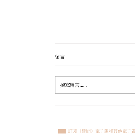
留言
撰寫留言......
「我愛我家」社區探索系列活
動啟動禮
訂閱《建聞》電子版和其他電子