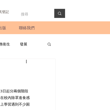
民登記
出版
聯絡我們
務衛生
發展
政預算案
圓桌會議
法會
新聞稿
23日起分兩個階段
童在校內除罩進食感
網上學習遇到不少困