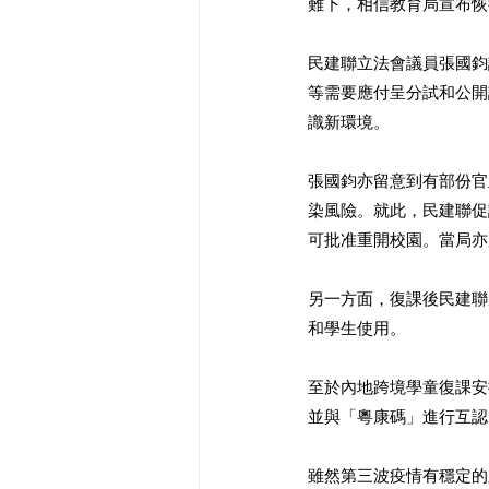
難下，相信教育局宣布恢
民建聯立法會議員張國鈞
等需要應付呈分試和公開
識新環境。 
張國鈞亦留意到有部份官
染風險。就此，民建聯促
可批准重開校園。當局亦
另一方面，復課後民建聯
和學生使用。 
至於內地跨境學童復課安
並與「粵康碼」進行互認
雖然第三波疫情有穩定的