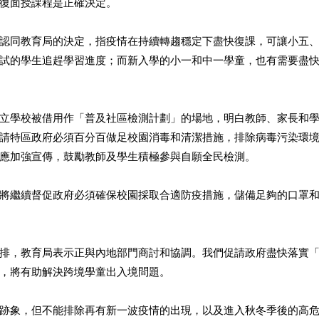
復面授課程是正確決定。 
認同教育局的決定，指疫情在持續轉趨穩定下盡快復課，可讓小五
試的學生追趕學習進度；而新入學的小一和中一學童，也有需要盡
立學校被借用作「普及社區檢測計劃」的場地，明白教師、家長和
請特區政府必須百分百做足校園消毒和清潔措施，排除病毒污染環
應加強宣傳，鼓勵教師及學生積極參與自願全民檢測。 
將繼續督促政府必須確保校園採取合適防疫措施，儲備足夠的口罩
排，教育局表示正與內地部門商討和協調。我們促請政府盡快落實
，將有助解決跨境學童出入境問題。 
跡象，但不能排除再有新一波疫情的出現，以及進入秋冬季後的高