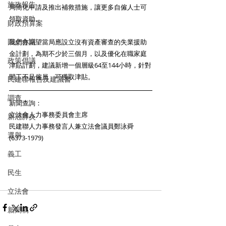
施政報告
局簡化申請及推出補救措施，讓更多自僱人士可
領取資助。
財政預算案
圓桌會議
我們亦期望當局應設立沒有資產審查的失業援助
金計劃，為期不少於三個月，以及優化在職家庭
政策倡議
津貼計劃，建議新增一個層級64至144小時，針對
開工不足僱員，可獲取津貼。
民建聯報告及建議書
調查
新聞查詢：
立法會人力事務委員會主席
新冠肺炎
民建聯人力事務發言人兼立法會議員鄭泳舜 
選舉
(6373-1979)
義工
民生
立法會
新聞稿