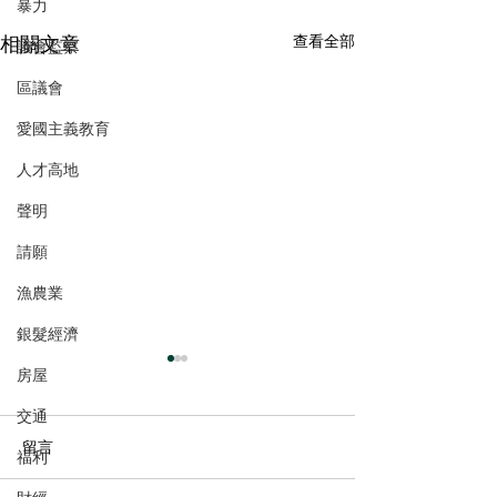
暴力
相關文章
查看全部
議會監察
區議會
愛國主義教育
人才高地
聲明
請願
漁農業
銀髮經濟
房屋
交通
留言
福利