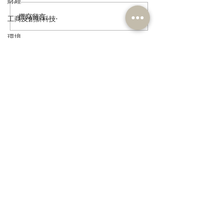
財經
撰寫留言......
港區全國人大代表團考察
立法會議員林琳
工商及創新科技
安徽涇縣，調研紅色文化
共同敦促加強生
環境
保護與非遺活態傳承
管 加強輔助生育
政制
民政及文體
訂閱《建聞》電子版和其他電子
資訊
食物安全及環境衛生
人力
公務員及資助機構員工
經濟及發展
>
資訊科技及廣播
本人同意我的個人資料被用
作民建聯通知我有關資訊。