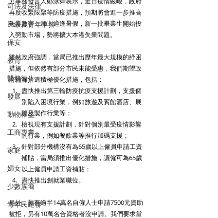
力事務發言人鄭泳舜表示，近日疫情嚴峻，政府
司法及法律
再度收緊限聚等防疫措施，預期將會進一步推高
失業數字；加上適逢暑假，新一批畢業生開始投
民政及青年事務
入勞動市場，勢將擴大本港失業問題。
保安
雖然政府強調，當局已推出歷年最大規模的紓困
教育
措施，但依然有部分市民未能受惠，我們期望政
醫務衛生
府補漏拾遺積極優化措施，包括：
盡快推出第三輪防疫抗疫支援計劃，支援個
發展
別陷入困境行業，例如旅遊及賓館酒店、展
覽及製作行業等；
動物權益
檢視現有支援計劃，針對個別最受疫情影響
工商專業
的行業，例如餐飲業等推行加碼支援；
針對部分機構沒有為65歲以上僱員申請工資
家庭
補貼，當局須推出優化措施，讓僱可為65歲
婦女
以上僱員申請工資補貼；
盡快推出創就業職位。
少數族裔
另外，就有逾半14萬名自僱人士申請7500元資助
青年民建聯
被拒，另有10萬名合資格者沒申請。我們要求當