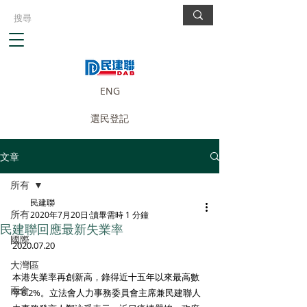
ENG
選民登記
文章
所有
民建聯
所有
2020年7月20日
讀畢需時 1 分鐘
民建聯回應最新失業率
國際
2020.07.20
大灣區
本港失業率再創新高，錄得近十五年以來最高數
兩會
字6.2%。立法會人力事務委員會主席兼民建聯人