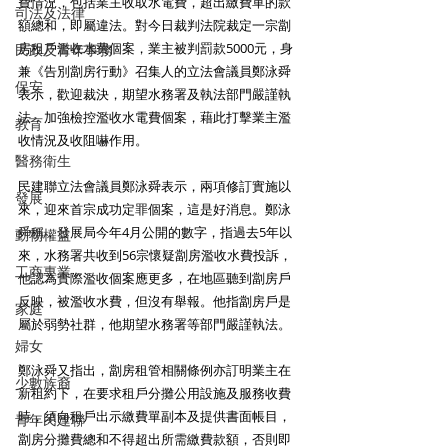
費情況，包括業主收取水電費，超出繳費單的款
司法及法律
額總和，即屬違法。對今日裁判法院裁定一宗劏
房租戶濫收水費個案，業主被判罰款5000元，身
民政及青年事務
兼《告別劏房行動》召集人的立法會議員鄭泳舜
保安
表示，歡迎裁決，期望水務署及執法部門嚴謹執
法，加強檢控濫收水電費個案，藉此打擊業主濫
教育
收情況及收阻嚇作用。
醫務衛生
民建聯立法會議員鄭泳舜表示，兩項修訂實施以
發展
來，迎來首宗成功定罪個案，這是好消息。鄭泳
舜稱，發展局今年4月公開的數字，指過去5年以
動物權益
來，水務署共收到56宗懷疑劏房濫收水費投訴，
工商專業
他認為實際濫收個案應更多，在地區聽到劏房戶
反映，被濫收水費，但沒有舉報。他指劏房戶是
家庭
屬於弱勢社群，他期望水務署等部門嚴謹執法。
婦女
鄭泳舜又指出，劏房租管相關條例亦訂明業主在
少數族裔
新租約下，在要求租戶分攤公用設施及服務收費
時，須向租戶出示繳費單副本及提供書面帳目，
青年民建聯
劏房分攤費總和不得超出所需繳費款額，否則即