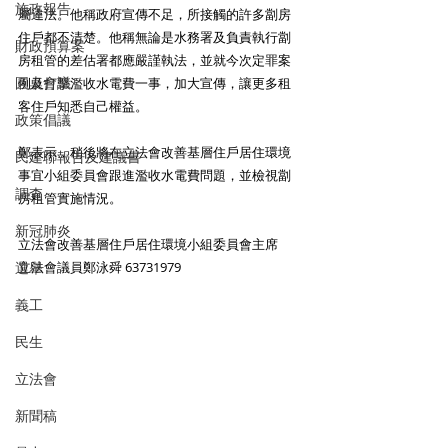
施政報告
屬違法。他稱政府宣傳不足，所接觸的許多劏房
住戶都不清楚。他稱無論是水務署及負責執行劏
財政預算案
房租管的差估署都應嚴謹執法，並就今次定罪案
圓桌會議
例及打擊濫收水電費一事，加大宣傳，讓更多租
客住戶知悉自己權益。
政策倡議
鄭表示，稍後將在立法會改善基層住戶居住環境
民建聯報告及建議書
事宜小組委員會跟進濫收水電費問題，並檢視劏
調查
房租管實施情況。
新冠肺炎
立法會改善基層住戶居住環境小組委員會主席
選舉
立法會議員鄭泳舜 63731979 
義工
民生
立法會
新聞稿