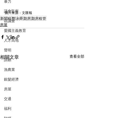
暴力
議會監察
圖片來源：文匯報
新聞稿
鄭泳舜
劏房
劏房租管
區議會
房屋
愛國主義教育
人才高地
聲明
相關文章
查看全部
請願
漁農業
銀髮經濟
房屋
交通
福利