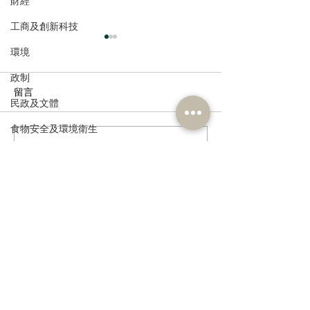
財經
工商及創新科技
環境
政制
留言
民政及文體
食物安全及環境衛生
撰寫留言......
姚銘回應洪水橋片區接兩
公屋租金加幅溫
人力
標書
層收入滯後問題
公務員及資助機構員工
經濟及發展
訂閱《建聞》電子版和其他電子
資訊科技及廣播
資訊