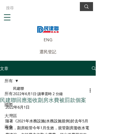
ENG
選民登記
文章
所有
民建聯
所有
2022年6月1日
讀畢需時 2 分鐘
民建聯回應濫收劏房水費被罰款個案
國際
2022年6月1日
大灣區
隨著《2021年水務設施(水務設施規例)於去年5月
兩會
生效，劏房租管今年1月生效，規管劏房濫收水電