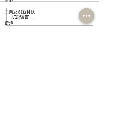
財經
工商及創新科技
撰寫留言......
港區全國人大代表團考察
立法會議員林琳
環境
安徽涇縣，調研紅色文化
共同敦促加強生
保護與非遺活態傳承
管 加強輔助生育
政制
民政及文體
訂閱《建聞》電子版和其他電子
食物安全及環境衛生
資訊
人力
公務員及資助機構員工
經濟及發展
>
資訊科技及廣播
本人同意我的個人資料被用
作民建聯通知我有關資訊。