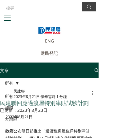
ENG
選民登記
文章
所有
民建聯
所有
2023年8月21日
讀畢需時 1 分鐘
民建聯回應過渡屋特別津貼試驗計劃
國際
已更新：
2023年8月23日
2023年8月21日
大灣區
兩會
政府公布明日起推出「過渡性房屋住戶特別津貼