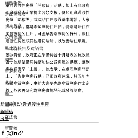
施政報告
舉辦過渡性房屋「開放日」活動，加上有非政府
組織或私人企業提出各類支援，例如組織過渡性
財政預算案
房屋「睇樓團」或津貼住戶添置基本電器，大家
圓桌會議
共同心願，都是希望劏房住戶們，特別是居住在
劣質劏房的住戶，可盡早告別劏房的行列，搬往
政策倡議
過渡性房屋或其他適切居所，以改善居住環境。
民建聯報告及建議書
鄭泳舜稱，政府正在準備特首十月發表的施政報
調查
告，他期望當局持續加快公營房屋的供應，讓劏
房住戶盡早「上樓」。他表示，在處理劏房問題
新冠肺炎
上，「告別劏房行動」已跟政府建議，於五年內
選舉
取締劣質劏房，事前大家要先為劣質劏房作出定
義，然後再研究為劏房實施登記或發牌制度。
義工
新聞稿
鄭泳舜
過渡性房屋
民生
新聞稿
立法會
房屋
新聞稿