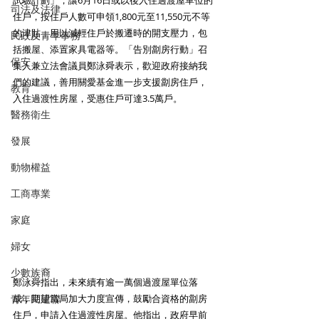
試驗計劃」，讓6月16日或以後入住過渡屋單位的
司法及法律
住戶，按住戶人數可申領1,800元至11,550元不等
的津貼，用以減輕住戶於搬遷時的開支壓力，包
民政及青年事務
括搬屋、添置家具電器等。「告別劏房行動」召
保安
集人兼立法會議員鄭泳舜表示，歡迎政府接納我
們的建議，善用關愛基金進一步支援劏房住戶，
教育
入住過渡性房屋，受惠住戶可達3.5萬戶。
醫務衛生
發展
動物權益
工商專業
家庭
婦女
少數族裔
鄭泳舜指出，未來續有逾一萬個過渡屋單位落
青年民建聯
成，期望當局加大力度宣傳，鼓勵合資格的劏房
住戶，申請入住過渡性房屋。他指出，政府早前