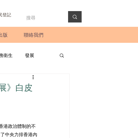
民登記
出版
聯絡我們
務衛生
發展
政預算案
圓桌會議
展》白皮
法會
新聞稿
香港政治體制的不
明了中央力排香港內