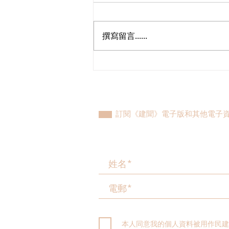
撰寫留言......
民建聯期望當局持續辦好2025
年兩場選舉工作
訂閱《建聞》電子版和其他電子
本人同意我的個人資料被用作民建