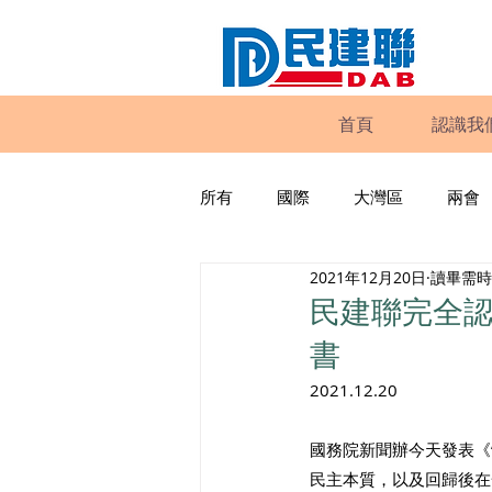
首頁
認識我
所有
國際
大灣區
兩會
2021年12月20日
讀畢需時 
動物權益
工商專業
家
民建聯完全認
書
政策倡議
民建聯報告及建議
2021.12.20
國務院新聞辦今天發表《
暴力
議會監察
區議會
民主本質，以及回歸後在