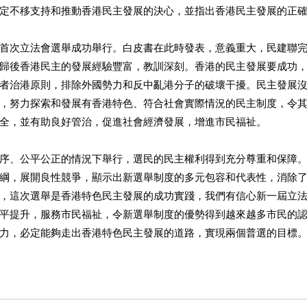
定不移支持和推動香港民主發展的決心，並指出香港民主發展的正確
首次立法會選舉成功舉行。白皮書在此時發表，意義重大，民建聯
歸後香港民主的發展經驗豐富，教訓深刻。香港的民主發展要成功
者治港原則，排除外國勢力和反中亂港分子的破壞干擾。民主發展
，努力探索和發展有香港特色、符合社會實際情況的民主制度，令
全，並有助良好管治，促進社會經濟發展，增進市民福祉。 
序、公平公正的情況下舉行，選民的民主權利得到充分尊重和保障
綱，展開良性競爭，顯示出新選舉制度的多元包容和代表性，消除
，這次選舉是香港特色民主發展的成功實踐，我們有信心新一屆立
平提升，服務市民福祉，令新選舉制度的優勢得到越來越多市民的
力，必定能夠走出香港特色民主發展的道路，實現兩個普選的目標。