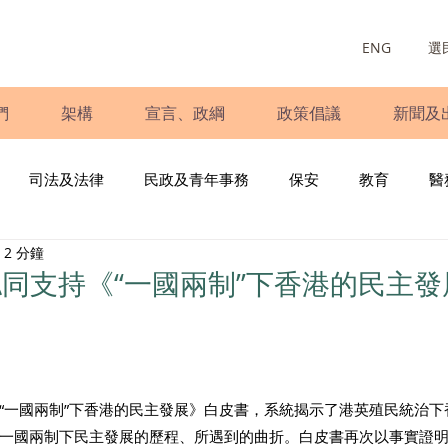
ENG
選
們
架構
宣言、政綱
政策倡議
新聞及
司法及法律
民政及青年事務
保安
教育
醫
2 分鐘
庭
婦女
少數族裔
青年民建聯
施政報告
財
同支持《“一國兩制”下香港的民主發
書
調查
新冠肺炎
選舉
義工
民生
立
“一國兩制”下香港的民主發展》白皮書，系統揭示了港英殖民統治下
一國兩制下民主發展的歷程、所遇到的曲折。白皮書再次以事實證