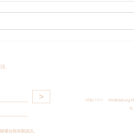
民建
民建聯呼籲選民登記並積極履
行選民權力
資訊
>
3582 1111
info@dab.org.h
© 
聯通知我有關資訊。