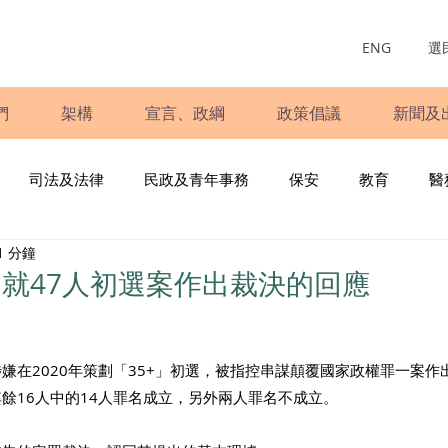
ENG
選
們
架構
宣言、政綱
政策倡議
新聞及
司法及法律
民政及青年事務
保安
教育
醫
1 分鐘
庭
婦女
少數族裔
青年民建聯
施政報告
財
就47人初選案作出裁決的回應
書
調查
新冠肺炎
選舉
義工
民生
立
涉嫌在2020年策劃「35+」初選，被指控串謀顛覆國家政權罪一案
其餘16人中的14人罪名成立，另外兩人罪名不成立。