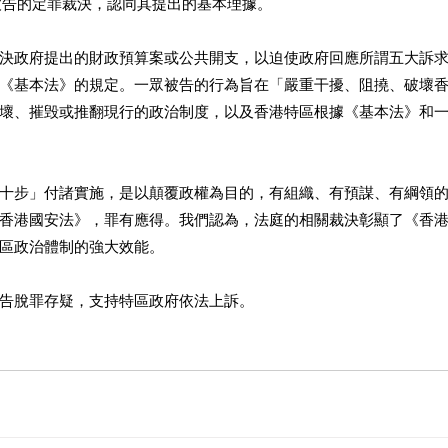
被告的定罪裁決，認同其提出的基本理據。
決政府提出的財政預算案或公共開支，以迫使政府回應所謂五大訴
擁護《基本法》的規定。一眾被告的行為旨在「嚴重干擾、阻撓、破壞
壞、摧毁或推翻現行的政治制度，以及香港特區根據《基本法》和
十步」付諸實施，是以顛覆政權為目的，有組織、有預謀、有綱領
香港國安法》，罪有應得。我們認為，法庭的相關裁決彰顯了《香
區政治體制的強大效能。
告脫罪存疑，支持特區政府依法上訴。