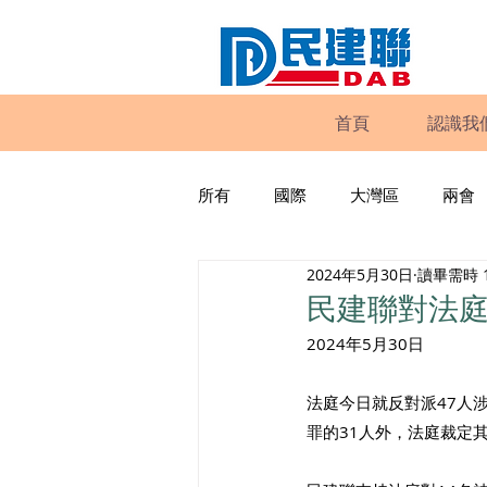
首頁
認識我
所有
國際
大灣區
兩會
2024年5月30日
讀畢需時 
動物權益
工商專業
家
民建聯對法庭
2024年5月30日
政策倡議
民建聯報告及建議
法庭今日就反對派47人
罪的31人外，法庭裁定
暴力
議會監察
區議會