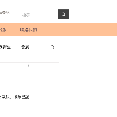
民登記
出版
聯絡我們
務衛生
發展
政預算案
圓桌會議
法會
新聞稿
作出裁決。撇除已認