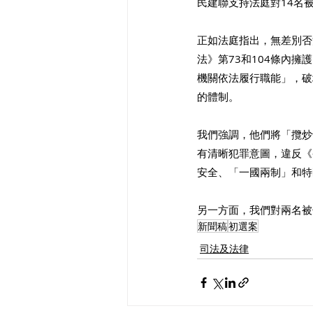
民建聯支持法庭對14名
正如法庭指出，無差別否
法》第73和104條內
機關依法履行職能」，破
的體制。
我們強調，他們將「攬炒
有清晰犯罪意圖，違反《
安全、「一國兩制」和特
另一方面，我們對兩名被
新聞稿
初選案
司法及法律