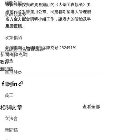
施政報告
確保大學按與教資會簽訂的《大學問責協議》要
求運作並妥善運用公帑。民建聯期望港大管理層
財政預算案
各方全力配合調研小組工作，讓港大的管治及早
圓桌會議
重回正軌。
政策倡議
新聞查詢：民建聯主席陳克勤 25249191
民建聯報告及建議書
新聞稿
陳克勤
調查
教育
新聞稿
新冠肺炎
選舉
義工
相關文章
查看全部
民生
立法會
新聞稿