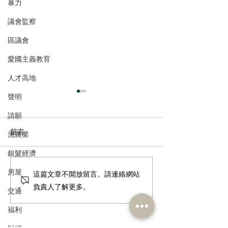
暴力
議會監察
區議會
愛國主義教育
人才高地
聲明
請願
留言
漁農業
銀髮經濟
房屋
港區人大代表團繼續考察
民建聯參觀九龍
這篇文章不開放留言。請連絡網站
安徽蕪湖，由鄉村建設到
及動物福利綜合
負責人了解更多。
交通
低空經濟 視察城市發展新
政府就修例提升
福利
舊面
利、打擊走私進