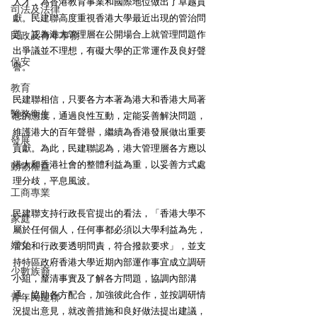
人才，為香港教育事業和國際地位做出了卓越貢
司法及法律
獻。民建聯高度重視香港大學最近出現的管治問
題，認為港大管理層在公開場合上就管理問題作
民政及青年事務
出爭議並不理想，有礙大學的正常運作及良好聲
保安
譽。
教育
民建聯相信，只要各方本著為港大和香港大局著
醫務衛生
想的態度，通過良性互動，定能妥善解決問題，
維護港大的百年聲譽，繼續為香港發展做出重要
發展
貢獻。為此，民建聯認為，港大管理層各方應以
港大和香港社會的整體利益為重，以妥善方式處
動物權益
理分歧，平息風波。
工商專業
民建聯支持行政長官提出的看法，「香港大學不
家庭
屬於任何個人，任何事都必須以大學利益為先，
婦女
管治和行政要透明問責，符合撥款要求」，並支
持特區政府香港大學近期內部運作事宜成立調研
少數族裔
小組，釐清事實及了解各方問題，協調內部溝
通，協助各方配合，加強彼此合作，並按調研情
青年民建聯
況提出意見，就改善措施和良好做法提出建議，