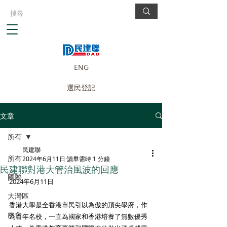
ENG
選民登記
文章
所有
民建聯
所有
2024年6月11日
讀畢需時 1 分鐘
民建聯對港大管治風波的回應
國際
2024年6月11日
大灣區
香港大學是全香港市民引以為傲的頂尖學府，作
兩會
為百年名校，一直為國家和香港培養了無數優秀