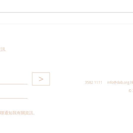
立法會審議新皇崗口岸草案，
林琳
陳勇期望「做多測多」完善通
建生
關配套
灣區
資訊
>
3582 1111
info@dab.org.h
© 
聯通知我有關資訊。