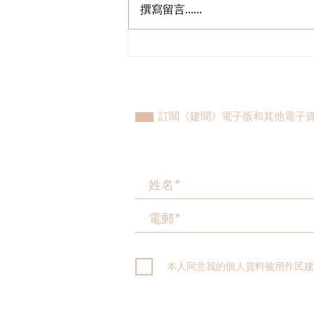
撰寫留言......
陳勇讚羅湖口岸「即到即辦」
回鄉證，務實推動深港一體化
訂閱《建聞》電子版和其他電子
本人同意我的個人資料被用作民建