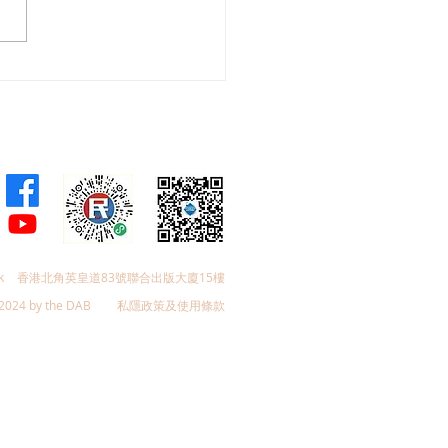
：強化粵港澳三地協同 共
育友好、全民安康幸福大
k
香港北角英皇道83號聯合出版大廈15樓
2024 by the DAB
私隱政策及使用條款