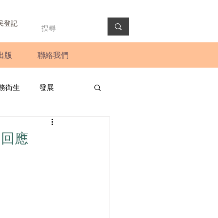
民登記
出版
聯絡我們
務衛生
發展
政預算案
圓桌會議
的回應
法會
新聞稿