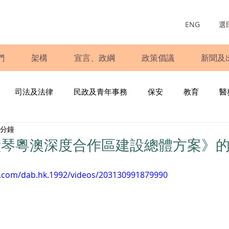
ENG
選
們
架構
宣言、政綱
政策倡議
新聞及
司法及法律
民政及青年事務
保安
教育
醫
 分鐘
庭
婦女
少數族裔
青年民建聯
施政報告
財
橫琴粵澳深度合作區建設總體方案》
書
調查
新冠肺炎
選舉
義工
民生
立
k.com/dab.hk.1992/videos/203130991879990