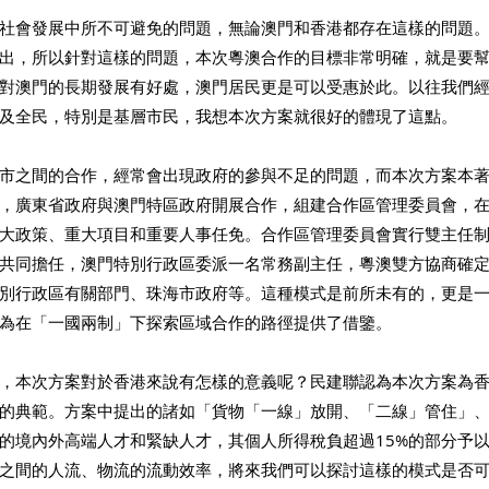
社會發展中所不可避免的問題，無論澳門和香港都存在這樣的問題
出，所以針對這樣的問題，本次粵澳合作的目標非常明確，就是要
對澳門的長期發展有好處，澳門居民更是可以受惠於此。以往我們
及全民，特別是基層市民，我想本次方案就很好的體現了這點。 
市之間的合作，經常會出現政府的參與不足的問題，而本次方案本
，廣東省政府與澳門特區政府開展合作，組建合作區管理委員會，
大政策、重大項目和重要人事任免。合作區管理委員會實行雙主任
共同擔任，澳門特別行政區委派一名常務副主任，粵澳雙方協商確
別行政區有關部門、珠海市政府等。這種模式是前所未有的，更是
為在「一國兩制」下探索區域合作的路徑提供了借鑒。 
，本次方案對於香港來說有怎樣的意義呢？民建聯認為本次方案為
的典範。方案中提出的諸如「貨物「一線」放開、「二線」管住」
的境內外高端人才和緊缺人才，其個人所得稅負超過15%的部分予
之間的人流、物流的流動效率，將來我們可以探討這樣的模式是否