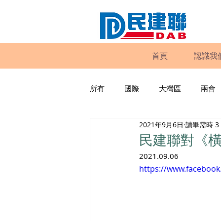
首頁
認識我
所有
國際
大灣區
兩會
2021年9月6日
讀畢需時 3
動物權益
工商專業
家
民建聯對《
2021.09.06
政策倡議
民建聯報告及建議
https://www.faceboo
暴力
議會監察
區議會