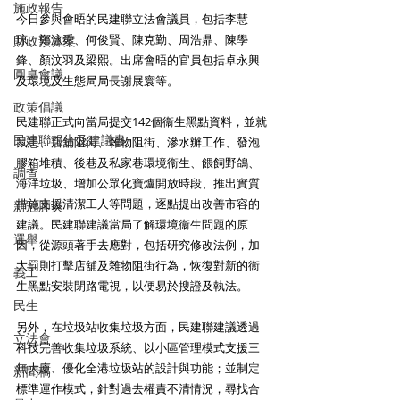
施政報告
今日參與會晤的民建聯立法會議員，包括李慧
琼、鄭泳舜、何俊賢、陳克勤、周浩鼎、陳學
財政預算案
鋒、顏汶羽及梁熙。出席會晤的官員包括卓永興
圓桌會議
及環境及生態局局長謝展寰等。 
政策倡議
民建聯正式向當局提交142個衞生黑點資料，並就
民建聯報告及建議書
鼠患、店舖阻街、雜物阻街、滲水辦工作、發泡
膠箱堆積、後巷及私家巷環境衞生、餵飼野鴿、
調查
海洋垃圾、增加公眾化寶爐開放時段、推出實質
措施支援清潔工人等問題，逐點提出改善市容的
新冠肺炎
建議。民建聯建議當局了解環境衞生問題的原
選舉
因，從源頭著手去應對，包括研究修改法例，加
大罰則打擊店舖及雜物阻街行為，恢復對新的衞
義工
生黑點安裝閉路電視，以便易於搜證及執法。 
民生
另外，在垃圾站收集垃圾方面，民建聯建議透過
立法會
科技完善收集垃圾系統、以小區管理模式支援三
無大廈、優化全港垃圾站的設計與功能；並制定
新聞稿
標準運作模式，針對過去權責不清情況，尋找合