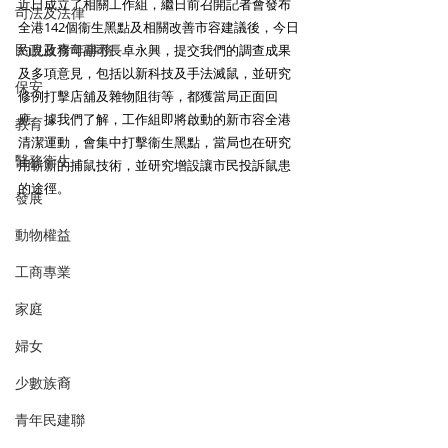
近日成立了相關工作組，繼日前召開記者會發布
司法及法律
全港142個衞生黑點及相關改善市容建議後，今日
民政及青年事務
約見政務司副司長卓永興，提交我們的調查成果
及多項意見，包括以新科技及手法滅鼠，並研究
保安
修例打擊店舖及雜物阻街等，都獲當局正面回
應。據我們了解，工作組即將啟動的新市容全港
教育
清潔運動，會集中打擊衞生黑點，當局也在研究
醫務衛生
用嶄新的捕鼠技術，並研究增設讓市民投訴鼠患
的途徑。 
發展
動物權益
工商專業
家庭
婦女
少數族裔
青年民建聯