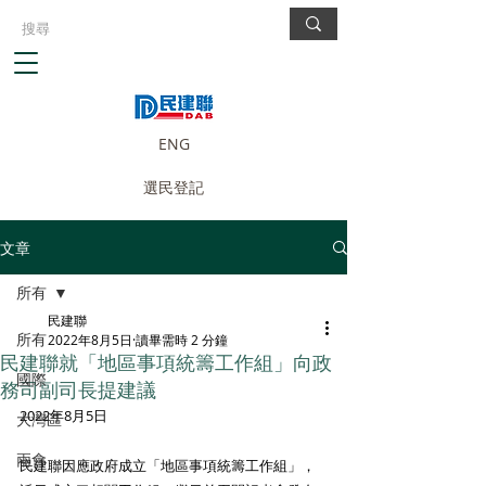
ENG
選民登記
文章
所有
民建聯
所有
2022年8月5日
讀畢需時 2 分鐘
民建聯就「地區事項統籌工作組」向政
國際
務司副司長提建議
2022年8月5日 
大灣區
兩會
民建聯因應政府成立「地區事項統籌工作組」，