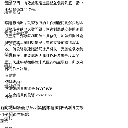
暴力
適的部門，有效處理衞生黑點並負責到底，當中
必須加強部門協作。 
議會監察
區議會
李慧琼指出，期望政府的工作組能切實解決地區
環境衞生的老大難問題，恢復對黑點安裝閉路電
愛國主義教育
視監察。鄭泳舜稱期待當局修例，加強罰則以處
理雜物或店舖阻街情況，並須支援前線清潔工
人才高地
友。何俊賢則建議當局使用科技，完善垃圾收集
聲明
系統程序，也要處理大澳紅樹林及海洋垃圾問
題。民建聯稍後將就十八區的衞生黑點，與政府
請願
部門作出跟進。 
漁農業
傳媒查詢：
銀髮經濟
立法會議員鄭泳舜 63731979
立法會議員何俊賢 26820155 
房屋
交通
新聞稿
周浩鼎
顏汶羽
梁熙
李慧琼
陳學鋒
陳克勤
何俊賢
衞生黑點
福利
環境