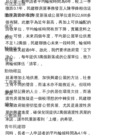
月公屋一般申請者平均輪候時間為6年，較上一季
司法及法律
微跌0.1年，民建聯房屋事務發言人陳學鋒相信這
民政及青年事務
數字與2021/22年度新落成公屋單位達到22,600多
個有關。此數字為近年新高，再加上可供編配的
保安
回收單位，平均輪候時間有所下降，實屬意料之
內。可惜，未來四個年度，平均新公屋單位供應
教育
不足1.2萬個，民建聯擔心未來一段時間，輪候時
醫務衛生
間或會又超過6年。故此，我們要求政府需「立下
決心」，每年提供3萬個新落成的公屋單位，致力
發展
將輪候隊伍「清零」。 
動物權益
就著增加土地供應、加快興建公屋的方法，社會
工商專業
上有不同的聲音，而遠水亦不能救近火。但現時
輪候登記冊的人士，不少的居住環境欠佳，而過
家庭
渡性房屋無疑是一個較理想的中轉安排，民建聯
婦女
期望政府能密切監督公營房屋、尤其是過渡性房
屋的興建進度，確保兌現提供2萬個過渡性房屋的
少數族裔
承諾，讓巿民重新看到「上樓」的希望。 
青年民建聯
同時，長者一人申請者的平均輪候時間為4.1年，