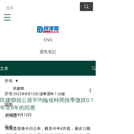
ENG
選民登記
文章
所有
民建聯
所有
2022年8月12日
讀畢需時 1 分鐘
民建聯就公屋平均輪候時間按季微跌0.1
國際
年至6年的回應
2022年8月12日 
大灣區
兩會
房屋委員會今日公布，截至今年6月底，過去12個