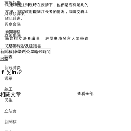
施政報告
民建聯關注到現時在疫情下，他們是否有足夠的
支援，期望政府能關注長者的情況，或轉交義工
財政預算案
隊伍跟進。 
圓桌會議
新聞聯絡:
政策倡議
民建聯立法會議員、房屋事務發言人陳學鋒
（6099-3800） 
民建聯報告及建議書
新聞稿
陳學鋒
公屋輪候時間
調查
房屋
新冠肺炎
選舉
義工
相關文章
查看全部
民生
立法會
新聞稿