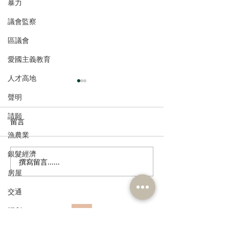
暴力
議會監察
區議會
愛國主義教育
人才高地
聲明
請願
留言
漁農業
銀髮經濟
撰寫留言......
姚銘回應洪水橋片區接兩
公屋租金加幅溫
房屋
標書
層收入滯後問題
交通
福利
訂閱《建聞》電子版和其他電子