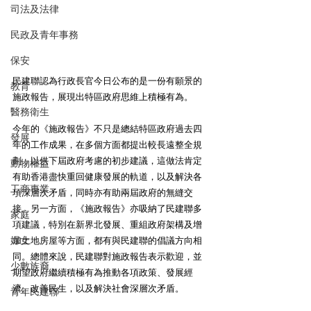
司法及法律
民政及青年事務
保安
民建聯認為行政長官今日公布的是一份有願景的
教育
施政報告，展現出特區政府思維上積極有為。 
醫務衛生
今年的《施政報告》不只是總結特區政府過去四
發展
年的工作成果，在多個方面都提出較長遠整全規
劃，以供下屆政府考慮的初步建議，這做法肯定
動物權益
有助香港盡快重回健康發展的軌道，以及解決各
工商專業
項深層次矛盾，同時亦有助兩屆政府的無縫交
接。另一方面，《施政報告》亦吸納了民建聯多
家庭
項建議，特別在新界北發展、重組政府架構及增
婦女
加土地房屋等方面，都有與民建聯的倡議方向相
同。總體來說，民建聯對施政報告表示歡迎，並
少數族裔
期望政府繼續積極有為推動各項政策、發展經
濟、改善民生，以及解決社會深層次矛盾。 
青年民建聯