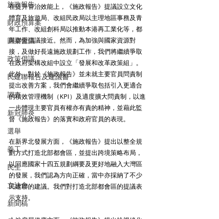
施政報告
在提升管治效能上，《施政報告》提議設立文化
體育及旅遊局、改組民政局以主理地區事務及青
財政預算案
年工作、改組創科局以推動本港再工業化等，都
與聯盟倡議接近。然而，為加強與國家資源對
圓桌會議
接，及做好長遠施政規劃工作，我們將繼續爭取
政策倡議
在政府架構改組中設立「發展和改革政策組」。
此外，對於《施政報告》並未就主要官員問責制
民建聯報告及建議書
提出改善方案，我們會繼續爭取包括引入更適合
調查
的積效管理機制（KPI）及適度擴大問責制，以進
一步體現主要官員有權亦有責的精神，並藉此監
新冠肺炎
督《施政報告》的落實和政府官員的表現。 
選舉
在新界北發展方面，《施政報告》提出以整全規
義工
劃方式打造北部都會區，並提出跨境策略布局，
以回應國家十四五規劃綱要及更好地融入大灣區
民生
的發展，我們認為方向正確，當中亦採納了不少
立法會
民建聯的建議。我們對打造北部都會區的提議表
示支持。 
新聞稿