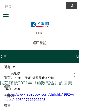
ENG
選民登記
文章
所有
民建聯
所有
2021年10月6日
讀畢需時 3 分鐘
民建聯就2021年《施政報告》的回應
國際
2021.10.06
https://www.facebook.com/dab.hk.1992/vi
大灣區
deos/4608227995905523
兩會