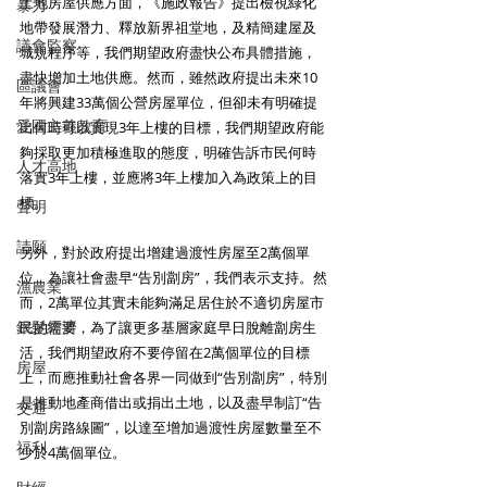
土地房屋供應方面，《施政報告》提出檢視綠化
暴力
地帶發展潛力、釋放新界祖堂地，及精簡建屋及
議會監察
城規程序等，我們期望政府盡快公布具體措施，
盡快增加土地供應。然而，雖然政府提出未來10
區議會
年將興建33萬個公營房屋單位，但卻未有明確提
愛國主義教育
出何時可以實現3年上樓的目標，我們期望政府能
夠採取更加積極進取的態度，明確告訴市民何時
人才高地
落實3年上樓，並應將3年上樓加入為政策上的目
標。 
聲明
請願
另外，對於政府提出增建過渡性房屋至2萬個單
位，為讓社會盡早“告別劏房”，我們表示支持。然
漁農業
而，2萬單位其實未能夠滿足居住於不適切房屋市
銀髮經濟
民的需要，為了讓更多基層家庭早日脫離劏房生
活，我們期望政府不要停留在2萬個單位的目標
房屋
上，而應推動社會各界一同做到“告別劏房”，特別
是推動地產商借出或捐出土地，以及盡早制訂“告
交通
別劏房路線圖”，以達至增加過渡性房屋數量至不
福利
少於4萬個單位。 