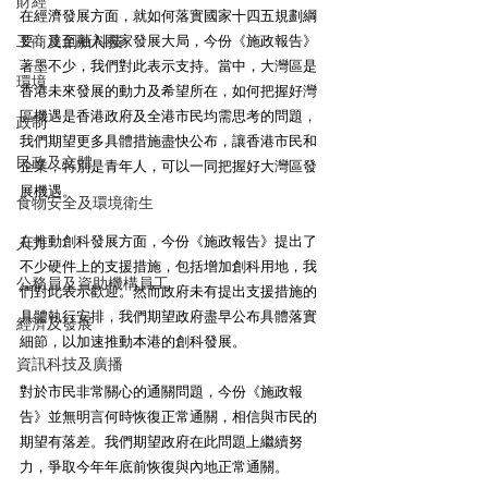
財經
在經濟發展方面，就如何落實國家十四五規劃綱
要，達至融入國家發展大局，今份《施政報告》
工商及創新科技
著墨不少，我們對此表示支持。當中，大灣區是
環境
香港未來發展的動力及希望所在，如何把握好灣
區機遇是香港政府及全港市民均需思考的問題，
政制
我們期望更多具體措施盡快公布，讓香港市民和
民政及文體
企業，特別是青年人，可以一同把握好大灣區發
展機遇。 
食物安全及環境衛生
在推動創科發展方面，今份《施政報告》提出了
人力
不少硬件上的支援措施，包括增加創科用地，我
公務員及資助機構員工
們對此表示歡迎。然而政府未有提出支援措施的
具體執行安排，我們期望政府盡早公布具體落實
經濟及發展
細節，以加速推動本港的創科發展。 
資訊科技及廣播
對於市民非常關心的通關問題，今份《施政報
告》並無明言何時恢復正常通關，相信與市民的
期望有落差。我們期望政府在此問題上繼續努
力，爭取今年年底前恢復與內地正常通關。 