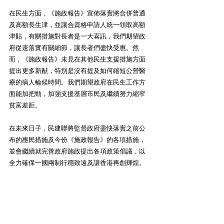
在民生方面，《施政報告》宣佈落實將合併普通
及高額長生津，並讓合資格申請人統一領取高額
津貼，有關措施對長者是一大喜訊，我們期望政
府從速落實有關細節，讓長者們盡快受惠。然
而，《施政報告》未見在其他民生支援措施方面
提出更多新猷，特別是沒有提及如何縮短公營醫
療的病人輪候時間。我們期望政府在民生工作方
面能加把勁，加強支援基層市民及繼續努力縮窄
貧富差距。 
在未來日子，民建聯將監督政府盡快落實之前公
布的惠民措施及今份《施政報告》的各項措施，
並會繼續就完善政府施政提出各項政策倡議，以
全力確保一國兩制行穩致遠及讓香港再創輝煌。 