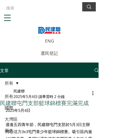
ENG
選民登記
文章
所有
民建聯
所有
2025年5月4日
讀畢需時 2 分鐘
民建聯屯門支部籃球錦標賽完滿完成
國際
2025年5月4日
大灣區
適逢五四青年節，民建聯屯門支部於5月3日主辦
兩會
同心活力3x3屯門青少年籃球錦標賽。吸引區內逾