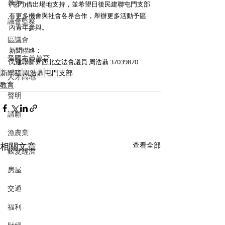
暴力
(屯門)借出場地支持，並希望日後民建聯屯門支部
有更多機會與社會各界合作，舉辦更多活動予區
議會監察
內青年參與。
區議會
新聞聯絡：
愛國主義教育
民建聯新界西北立法會議員 周浩鼎 37039870
新聞稿
周浩鼎
屯門支部
人才高地
教育
聲明
請願
漁農業
相關文章
查看全部
銀髮經濟
房屋
交通
福利