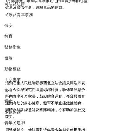
130隊參賽，希望以運動推動屯門區青少年的心靈
司法及法律
健康及珍惜生命，遠離毒品的信息。
民政及青年事務
保安
教育
醫務衛生
發展
動物權益
工商專業
活動召集人民建聯新界西北立法會議員周浩鼎表
示，今次舉辦屯門區籃球錦標賽，盼傳遞訊息予
家庭
區內青少年及家長，鼓勵體育運動，多參與體育
婦女
運動有助於身心健康。體育不單止能鍛鍊體魄，
同時亦能訓練意誌及團隊精神，亦有助加強社交
少數族裔
能力。
青年民建聯
周浩鼎補充，他注意到近年青少年越多使用手機