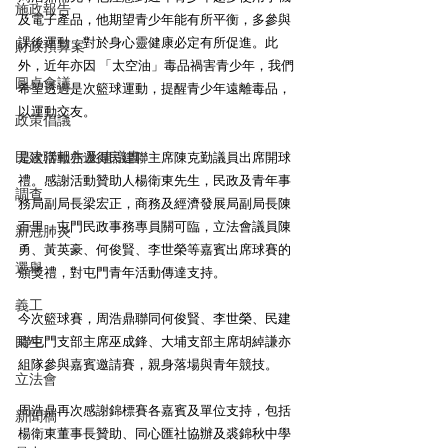
施政報告
及電子產品，他期望青少年能有所平衡，多參與
課後運動，對於身心靈健康必定有所促進。此
財政預算案
外，近年亦因 「太空油」毒品禍害青少年，我們
圓桌會議
希望透過是次籃球運動，提醒青少年遠離毒品，
以運動交友。
政策倡議
民建聯報告及建議書
是次活動亦邀得民建聯主席陳克勤議員出席開球
禮。感謝活動贊助人楊衛東先生，民政及青年事
調查
務局副局長梁宏正，商務及經濟發展局副局長陳
百里，屯門民政事務專員關可臨，立法會議員陳
新冠肺炎
勇、黃英豪、何俊賢、李世榮等嘉賓出席球賽的
選舉
頒獎禮，對屯門青年活動傳達支持。
義工
今次籃球賽，周浩鼎聯同何俊賢、李世榮、民建
民生
聯屯門支部主席巫成鋒、大埔支部主席胡綽謙亦
組隊參與嘉賓邀請賽，親身落場與青年競技。
立法會
周浩鼎再次感謝錦標賽各嘉賓及單位支持，包括
新聞稿
楊衛東董事長贊助、同心匯社協辦及裘錦秋中學