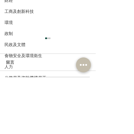
財經
工商及創新科技
環境
政制
民政及文體
食物安全及環境衛生
留言
人力
公務員及資助機構員工
撰寫留言......
松悅園耆融護養院獎學金
民建聯支持《中
經濟及發展
計劃2025-26年度頒獎典禮
教育發展藍圖》
資訊科技及廣播
圖》破障礙、定
好數字教育工作
訂閱《建聞》電子版和其他電子
資訊