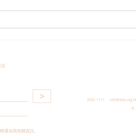
工商專業支部及青年民建聯，
民建
新春酒會圓滿舉行
觀第
資訊
>
3582 1111
info@dab.org.h
© 
聯通知我有關資訊。