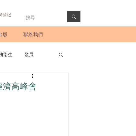
民登記
出版
聯絡我們
務衛生
發展
政預算案
圓桌會議
經濟高峰會
法會
新聞稿