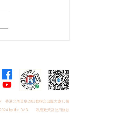
聯領導層及立法會議員參
59屆工展會
k
香港北角英皇道83號聯合出版大廈15樓
2024 by the DAB
私隱政策及使用條款