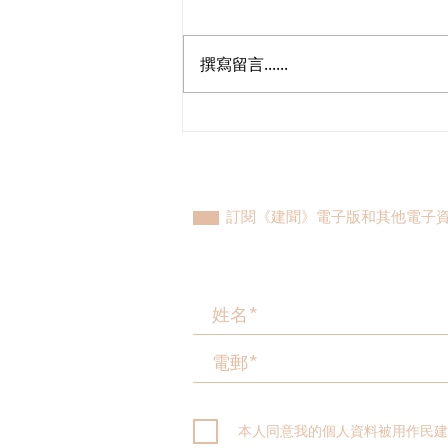
撰寫留言......
民建聯工商專業支部新一屆支
部委員會成立
訂閱《建聞》電子版和其他電子
本人同意我的個人資料被用作民建