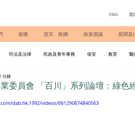
ENG
選
們
架構
宣言、政綱
政策倡議
新聞及
司法及法律
民政及青年事務
保安
教育
醫
2 分鐘
庭
婦女
少數族裔
青年民建聯
施政報告
財
業委員會 「百川」系列論壇：綠色
書
調查
新冠肺炎
選舉
義工
民生
立
k.com/dab.hk.1992/videos/661290674840563