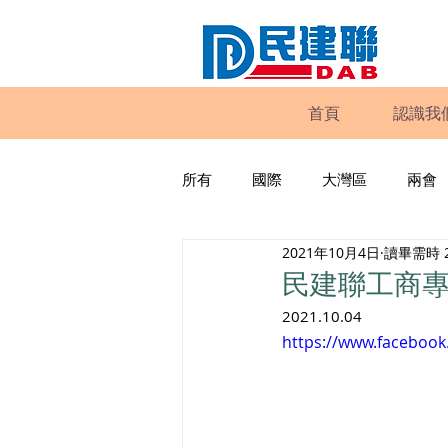
首頁
認識我
所有
國際
大灣區
兩會
2021年10月4日
讀畢需時 
動物權益
工商專業
家
民建聯工商專
2021.10.04
政策倡議
民建聯報告及建議
https://www.faceboo
暴力
議會監察
區議會