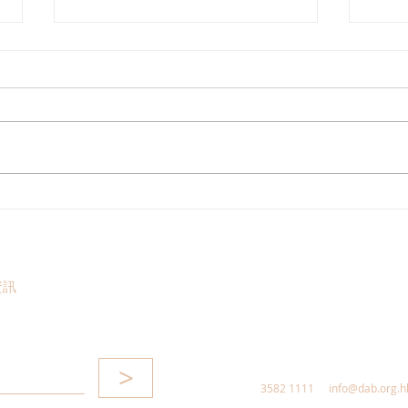
港區全國人大代表團考察安徽
立法
涇縣，調研紅色文化保護與非
敦促
遺活態傳承
助生
資訊
>
3582 1111
info@dab.org.h