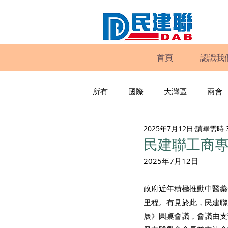
首頁
認識我
所有
國際
大灣區
兩會
2025年7月12日
讀畢需時 
動物權益
工商專業
家
民建聯工商
2025年7月12日
政策倡議
民建聯報告及建議
政府近年積極推動中醫藥
里程。有見於此，民建聯
暴力
議會監察
區議會
展》圓桌會議，會議由支