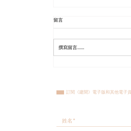
留言
撰寫留言......
民建聯參觀九龍動物管理及動
物福利綜合大樓，與政府就修
例提升動物福利、打擊走私進
行探討
訂閱《建聞》電子版和其他電子