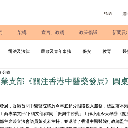
ENG
選
們
架構
宣言、政綱
政策倡議
新聞及
司法及法律
民政及青年事務
保安
教育
醫
3 分鐘
庭
婦女
少數族裔
青年民建聯
施政報告
財
專業支部《關注香港中醫藥發展》圓
書
調查
新冠肺炎
選舉
義工
民生
立
發展，香港首間中醫醫院將於今年底起分階段投入服務，標誌著本
工商專業支部(下稱支部)聯同「振興中醫藥」工作小組今天舉辦《關
部主席兼立法會議員黃英豪主持，並邀請了香港中醫醫院行政總監