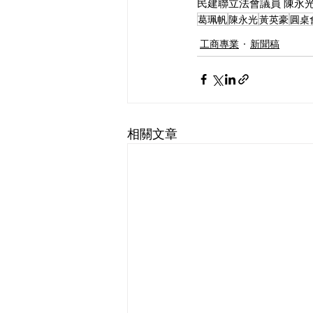
民建聯立法會議員 陳永光教授
葛珮帆
陳永光
黃英豪
圓桌
工商專業
新聞稿
相關文章