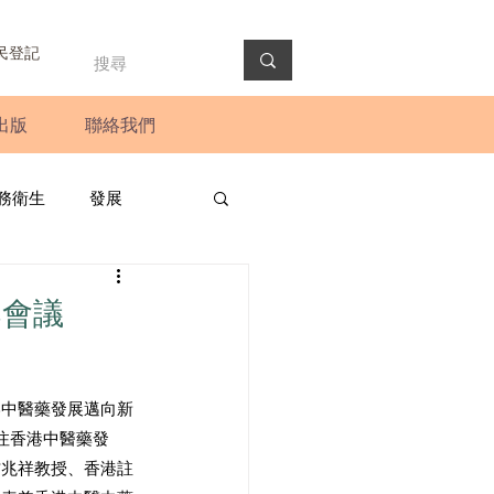
民登記
出版
聯絡我們
務衛生
發展
政預算案
圓桌會議
桌會議
法會
新聞稿
港中醫藥發展邁向新
注香港中醫藥發
卞兆祥教授、香港註