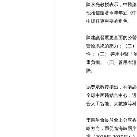
陳永光教授表示，中醫藥
他相信隨著今年年底《中
中擔任更重要的角色。
陳建議發展更全面的公營
醫療系統的壓力；（二）
性；（三） 善用中醫「
重負擔。（四）善用本港
際。
馮奕斌教授指出，香港憑
全球中西醫結合中心，透
合人工智能、大數據等科
李應生會長於會上分享香
略方向，而促進海峽兩岸
案（2026年-203