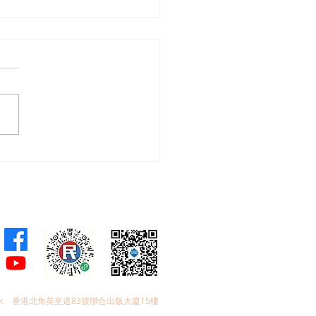
會議員林琳、蘇紹聰共同
加強生殖科技監管 加強輔
育保障
k
香港北角英皇道83號聯合出版大廈15樓