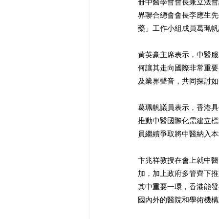
冊中醫學會會長兼立法會
界聯合總會會長李應生先
藥」工作小組成員葛珮帆
黃英豪主席表示，中醫服
何讓其走向國際非常重要
及業界聲音，共同探討如
葛珮帆議員表示，香港具
推動中醫國際化需建立標
員繼續爭取將中醫納入本
卞兆祥教授在會上就中醫
加，加上政府多管齊下推
其中重要一環，香港能發
國內外的醫院和學術機構