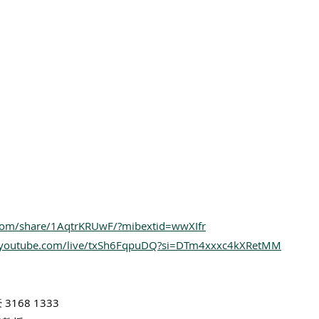
com/share/1AqtrKRUwF/?mibextid=wwXIfr
.youtube.com/live/txSh6FqpuDQ?si=DTm4xxxc4kXRetMM
168 1333