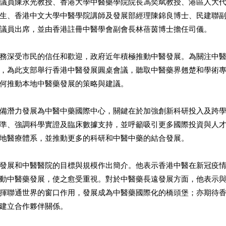
議員陳永光教授、香港大學中醫藥學院院長馮奕斌教授、港區人大
生、香港中文大學中醫學院講師及發展部經理陳錦良博士、民建聯
議員出席，並由香港註冊中醫學會副會長林蓓茵博士擔任司儀。
務深受市民的信任和歡迎，政府近年積極推動中醫發展。為關注中
，為此支部舉行香港中醫發展圓桌會議，聽取中醫藥界翹楚和學術
何推動本地中醫藥發展的策略與建議。
備潛力發展為中醫中藥國際中心，關鍵在於加強創新科研投入及跨
準、強調科學實證及臨床數據支持，並呼籲吸引更多國際投資與人
地醫療體系，並推動更多的科研和中醫中藥的結合發展。
發展和中醫醫院的目標與規模作出簡介。他表示香港中醫在新冠疫
動中醫藥發展，使之愈受重視。對於中醫藥長遠發展方面，他表示
揮聯通世界的窗口作用，發展成為中醫藥國際化的橋頭堡；亦期待
建立合作夥伴關係。