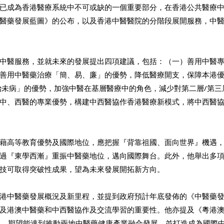
已成為香港醫療系統中不可或缺的一個重要部分，在香港公共醫療
醫藥發展藍圖》的公布，以及香港中醫醫院的分階段展開服務，中
中醫服務，並就未來的發展提出四項建議，包括：（一）善用中醫
善用中醫藥治療「簡、易、廉」的優勢，降低醫療開支，保障本港
治未病」的優勢，加強中醫在基層醫療中的角色，減少對第二層/第三
中、西醫的專業優勢，構建中西醫協作香港醫療新模式，將中西醫
藉高等教育優勢及國際地位，應把握『背靠祖國、面向世界』機遇
過『東學西漸』重振中醫藥地位，邁向國際舞台。此外，他舉出多
技可取得突破性成果，望為未來發展開拓新方向。
港中醫藥發展概況及新里程，並提到政府預計年底發佈的《中醫藥
及港澳中醫藥和中西醫協作及交流學習的重要性。他亦提及《粵港
0年）》，期望能達到推動兩地中醫藥健康產業融合發展，並打造成為國際