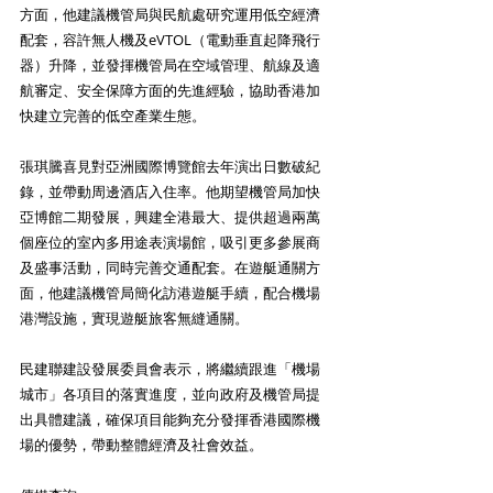
方面，他建議機管局與民航處研究運用低空經濟
配套，容許無人機及eVTOL（電動垂直起降飛行
器）升降，並發揮機管局在空域管理、航線及適
航審定、安全保障方面的先進經驗，協助香港加
快建立完善的低空產業生態。
張琪騰喜見對亞洲國際博覽館去年演出日數破紀
錄，並帶動周邊酒店入住率。他期望機管局加快
亞博館二期發展，興建全港最大、提供超過兩萬
個座位的室內多用途表演場館，吸引更多參展商
及盛事活動，同時完善交通配套。在遊艇通關方
面，他建議機管局簡化訪港遊艇手續，配合機場
港灣設施，實現遊艇旅客無縫通關。
民建聯建設發展委員會表示，將繼續跟進「機場
城市」各項目的落實進度，並向政府及機管局提
出具體建議，確保項目能夠充分發揮香港國際機
場的優勢，帶動整體經濟及社會效益。