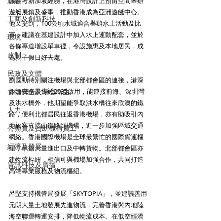
財經
議參考新加坡經驗，在港灣設計上預留空間舉辦
遊艇展銷及盛事，推動香港成為亞洲遊艇中心。
工商及創新科技
他又提到，100公頃水域適合舉辦水上活動及比
賽，建議在基建設計中加入水上運動配套，並於
環境
各條專道增設單車徑，令設施惠及本地居民，成
政制
為親子假日好去處。
民政及文體
劉國勳特別關注機場與北部都會區的連接，港深
食物安全及環境衛生
西部鐵路最快於2035啟用，能連接前海、深圳灣
及洪水橋外，他期望能爭取洪水橋往來欣澳的鐵
人力
路，便利北都居民往返香港機場，亦有助吸引內
地旅客直接由鐵路到機場，進一步加強區域交通
公務員及資助機構員工
網絡。香港國際機場是全球最繁忙的國際貨運樞
經濟及發展
紐，承擔大量進出口及中轉貨物。北部都會區亦
建物流樞紐，相信可與機場加強合作，共同打造
資訊科技及廣播
高端專業服務及物流樞紐。
呂堅支持機管局發展「SKYTOPIA」，並建議善用
元朗大量土地發展先進物流，完善香港與內地陸
海空聯運轉運安排，降低物流成本。在低空經濟