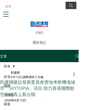
ENG
選民登記
文章
所有
民建聯
所有
6月12日
讀畢需時 3 分鐘
民建聯建設發展委員會實地考察機場城
國際
市「SKYTOPIA」項目 助力香港國際航
空樞紐再上新台階
大灣區
2026年6月12日
兩會