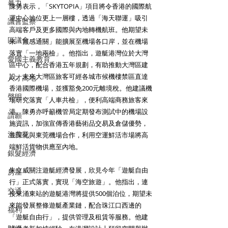
暴力
陳勇表示，「SKYTOPIA」項目將令香港的國際航
運中心地位更上一層樓，透過「海天聯運」吸引
議會監察
高端客戶及更多國際與內地轉機航班。他期望未
區議會
來「無感通關」能擴展至機場各口岸，並在機場
落實「一地兩檢」。他指出，遊艇港灣位於大灣
愛國主義教育
區中心，配合香港五年規劃，有助推動大灣區建
設。未來大灣區旅客可經各城市候機樓禁區直達
人才高地
香港國際機場，並獲豁免200元離境稅。他建議機
聲明
場研究落實「人車共檢」，便利高端商務旅客來
港。陳勇亦呼籲機管局定期發布測試中的機場設
請願
施資訊，加強宣傳香港藝術品交易及倉儲優勢，
漁農業
並深化與東莞機場合作，利用空運鮮活市場將高
端鮮活貨物供應至內地。
銀髮經濟
朱立威關注遊艇經濟發展，欣見今年「遊艇自由
房屋
行」正式落實，實現「海空旅遊」。他指出，連
交通
接東涌東站的遊艇港灣將提供500個泊位，期望未
來能發展整條遊艇產業鏈，配合珠江口西邊的
福利
「遊艇自由行」，提供管理及租賃等服務。他建