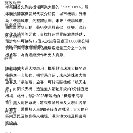
施政報告
考察團首先到訪機場商業大樓的「SKYTOPIA」展
財政預算案
示廳，聽取機管局代表介紹從「城市機場」升級
為「機場城市」的整體規劃。未來「機場城市」
圓桌會議
將匯聚遊艇活動、藝術交易與倉儲、娛樂、流行
文化及消閒等元素，目標打造世界級旅遊熱點，
政策倡議
預計每年可接待1.2億人次旅客及處理1,000萬公噸
民建聯報告及建議書
貨物，同時吸引目前佔機場客運量三分之一的轉
機旅客，為香港經濟作出更大貢獻。
調查
新冠肺炎
隨着二號客運大樓啟用，機場與港珠澳大橋的連
接將進一步加強。機管局介紹，未來港珠澳大橋
選舉
旅客及「易泊飛」旅客，可於清關後經「航天走
廊」封閉式天橋，透過無人駕駛系統約3分鐘直達
義工
機場。此外，預計2028年落成的「機場東涌專
民生
道」無人駕駛系統，將讓東涌居民及大嶼山各景
點旅客，乘搭無人車約8分鐘直達機場，大大便利
立法會
區內居民及旅客往來機場、港珠澳大橋及周邊商
業設施。
新聞稿