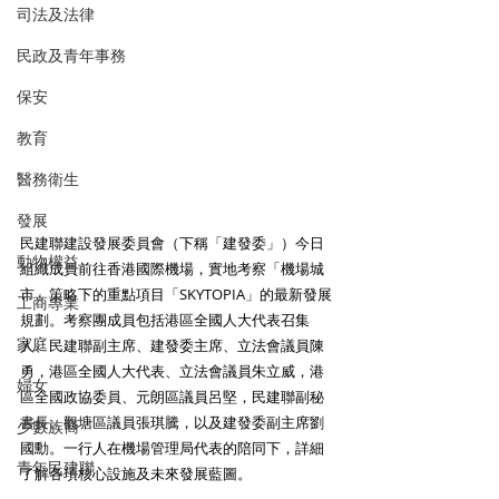
司法及法律
民政及青年事務
保安
教育
醫務衛生
發展
民建聯建設發展委員會（下稱「建發委」）今日
動物權益
組織成員前往香港國際機場，實地考察「機場城
市」策略下的重點項目「SKYTOPIA」的最新發展
工商專業
規劃。考察團成員包括港區全國人大代表召集
家庭
人、民建聯副主席、建發委主席、立法會議員陳
勇，港區全國人大代表、立法會議員朱立威，港
婦女
區全國政協委員、元朗區議員呂堅，民建聯副秘
書長、觀塘區議員張琪騰，以及建發委副主席劉
少數族裔
國勳。一行人在機場管理局代表的陪同下，詳細
青年民建聯
了解各項核心設施及未來發展藍圖。