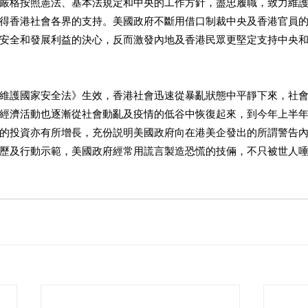
嚴格按照憲法、基本法規定和中央的工作方針，盡忠履職，致力維
得香港社會各界的支持。美國政府不斷用借口制裁中央及香港官員
安全和發展利益的決心，反而激發內地及香港民眾更堅定支持中央
維護國家安全法》生效，香港社會迅速從暴亂狀態中平靜下來，社
經濟活動也逐漸從社會動亂及疫情的低谷中恢復起來，到今年上半
的投資亦有所增長，充份説明美國政府向在港美企發出的所謂警告
歷及行動示範，美國政府經常用謊言製造恐慌的技倆，不只被世人