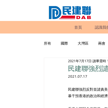
首頁
認識我
所有
國際
大灣區
兩會
2021年7月17日
讀畢需時 
動物權益
工商專業
家
民建聯強烈
2021.07.17
政策倡議
民建聯報告及建議
民建聯強烈反對並譴責美
暴干預香港的政治和經濟
暴力
議會監察
區議會