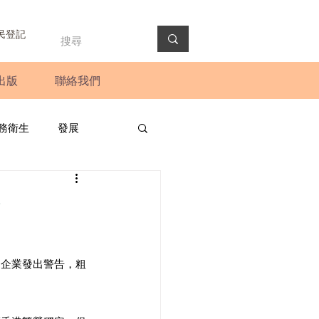
民登記
出版
聯絡我們
務衛生
發展
政預算案
圓桌會議
為
法會
新聞稿
國企業發出警告，粗