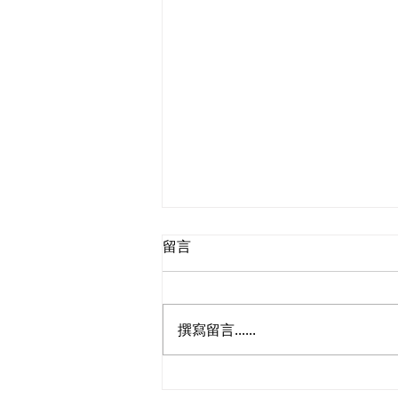
留言
撰寫留言......
歡迎國際統一私法協會在香港