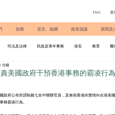
ENG
選
們
架構
宣言、政綱
政策倡議
新聞及
司法及法律
民政及青年事務
保安
教育
醫
1 分鐘
庭
婦女
少數族裔
青年民建聯
施政報告
財
譴責美國政府干預香港事務的霸凌行
書
調查
新冠肺炎
選舉
義工
民生
立
國政府公布所謂制裁七名中聯辦官員，及無視香港的實情向在港美
事務霸凌行為。