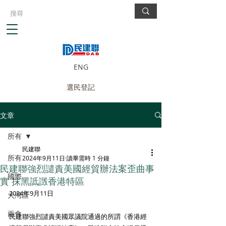
ENG
選民登記
文章
所有
民建聯
所有
2024年9月11日
讀畢需時 1 分鐘
民建聯強烈譴責美國經貿辦法案歪曲事
國際
實 抹黑詆譭香港特區
2024年9月11日
大灣區
兩會
民建聯強烈譴責美國眾議院通過的所謂《香港經