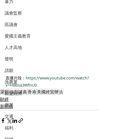
暴力
議會監察
區議會
愛國主義教育
人才高地
聲明
請願
直播片段：
https://www.youtube.com/watch?
漁農業
v=HBbsa3WfnU0
梁熙
強烈譴責
香港
美國經貿辦法
銀髮經濟
財經
房屋
新聞稿
交通
福利