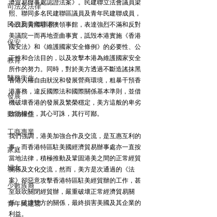
濟貿易辦事處認證法案》。民建聯立法會議員梁
司法及法律
熙、聯同多名民建聯區議員及青年民建聯成員，
民政及青年事務
今日到美國駐港澳領事館，表達強烈不滿和反對
美議院一而再地歪曲事實，詆毁本港實施《香港
保安
國安法》和《維護國家安全條例》的必要性、公
正性和合法目的，以及攻擊本港為維護國家安全
教育
所作的努力。同時，對於美方透過不斷造謠抹黑
醫務衛生
香港人權自由狀況和發展營商環境，粗暴干預香
港事務，違反國際法和國際關係基本準則，並借
發展
機破壞香港的發展及繁榮穩定，美方這般的卑劣
動物權益
政治操作，其心可誅，其行可鄙。
工商專業
我們強調，港美加強合作及交流，是互惠互利的
事，而香港特區駐美國經濟貿易辦事處亦一直按
家庭
當地法律，積極推動及鞏固港美之間的正常經貿
婦女
關係及文化交流，然而，美方是次通過的《法
案》卻惡意攻擊香港特區駐美經貿辦的工作，甚
少數族裔
至鼓吹關閉經貿辦，嚴重破壞正常經濟貿易關
係，破壞雙方的關係，最終損害美國及其企業的
青年民建聯
利益。