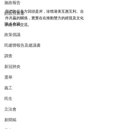
施政報告
我們敦促美方回頭是岸，珍惜港美互惠互利、合
財政預算案
作共贏的關係，實實在在推動雙方的經貿及文化
圓桌會議
的合作和交流。
政策倡議
民建聯報告及建議書
調查
新冠肺炎
選舉
義工
民生
立法會
新聞稿