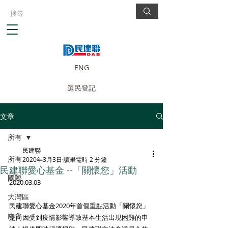
ENG
選民登記
文章
所有
民建聯
所有
2020年3月3日
讀畢需時 2 分鐘
民建聯愛心基金 --「關懷您」活動
國際
2020.03.03
大灣區
民建聯愛心基金2020年首個重點活動「關懷您」
兩會
是向因受到疫情影響導致基本生活出現困難的申