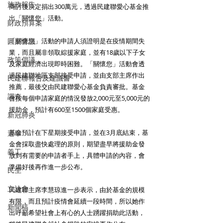
1ER3xf_WWXgweogWFQHicT9TcZIf9nw4jBY
施政報告
商討後決定捐出300萬元，透過民建聯愛心基金推
Ftc81li83OA6-
出「關懷您」活動。 
uYrP0N9uEMiSAli1btiT36znPX1JtZ77LzZVn
財政預算案
Ps_y7E-
「關懷您」活動的申請人須證明是在疫情期間失
圓桌會議
PTRNtiYiH9d9ue97McAz36nrmiE_n5RC-
業，而且屬非領取綜援家庭，並有18歲以下子女
q1aScvo-
政策倡議
及家庭經濟出現即時困難。「關懷您」活動會透
Eqnb2xSss3wxV3tWEK5nz_RvIXENmfI
過民建聯地區支部接受申請，並由支部主席作出
民建聯報告及建議書
推薦，最後交由民建聯愛心基金負責審批。基金
調查
會按每個申請家庭的情況發放2,000元至5,000元的
援助金，預計有600至1500個家庭受惠。 
新冠肺炎
基金預計在下星期接受申請，並在3月底結束，基
選舉
金會採取盡快處理的原則，期望盡早將援助金發
義工
放到有需要的申請者手上，具體申請的內容，會
準備好後再作進一步公布。 
民生
立法會
民建聯主席李慧琼進一步表示，由於基金的規模
有限，而且預計疫情會延續一段時間，所以她作
新聞稿
出呼籲希望社會上有心的人士踴躍捐助此活動，