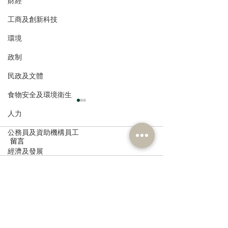
財經
工商及創新科技
環境
政制
民政及文體
食物安全及環境衛生
人力
公務員及資助機構員工
留言
經濟及發展
資訊科技及廣播
撰寫留言......
多了解、規律生活、保持
香港註冊中醫學
社交，有助改善「長新
林蓓茵博士推介
冠」患者負面情緒
湯，助紓緩「長
體疲倦等徵狀