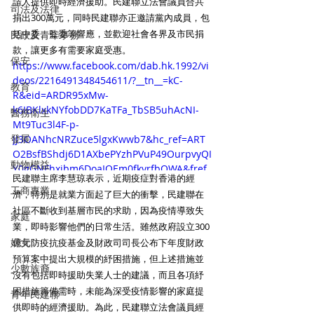
請人提供即時經濟援助。民建聯立法會議員合共
司法及法律
捐出300萬元，同時民建聯亦正邀請黨內成員，包
括中委、監委等響應，並歡迎社會各界及市民捐
民政及青年事務
款，讓更多有需要家庭受惠。 
保安
https://www.facebook.com/dab.hk.1992/vi
deos/2216491348454611/?__tn__=kC-
教育
R&eid=ARDR95xMw-
k6IBKlxkNYfobDD7KaTFa_TbSB5uhAcNI-
醫務衛生
Mt9Tuc3l4F-p-
發展
JJ3OANhcNRZuce5lgxKwwb7&hc_ref=ART
O2BsfBShdj6D1AXbePYzhPVuP49OurpvyQI
動物權益
Y0gGNFhxjbm6DoaIOEm0fkyrfbQWA&fref
民建聯主席李慧琼表示，近期疫症對香港的經
=nf&__xts__[0]=68.ARA4SAHzv3WFLBy7Wy
工商專業
濟，特別是就業方面起了巨大的衝擊，民建聯在
ObVTyWjiNI-cyZcnN0V0-
社區不斷收到基層市民的求助，因為疫情導致失
KNWyEuGmseSlXgOrGyE4zFj0OXCOCWYlO
家庭
業，即時影響他們的日常生活。雖然政府設立300
UmrZkcE6PXokyckEqEgjGtnVKbgvT5woBq
婦女
wCYLCs9vFM-
億元防疫抗疫基金及財政司司長公布下年度財政
pB3f7ZeExd7GJrHjS9zx2NiyXtcJp6epT8bSb
預算案中提出大規模的紓困措施，但上述措施並
少數族裔
M9jspn2_A74nnYT_KyJ_psEp1iL-
沒有包括即時援助失業人士的建議，而且各項紓
yCdXxEjAuqMOEIGduAd3wVfhKlzNdrwwW
困措施籌備需時，未能為深受疫情影響的家庭提
青年民建聯
Rm-nDrRHtA7-
供即時的經濟援助。為此，民建聯立法會議員經