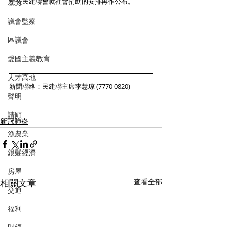
稍後民建聯會就社會捐助的安排再作公布。
暴力
議會監察
區議會
愛國主義教育
人才高地
新聞聯絡：民建聯主席李慧琼 (7770 0820)
聲明
請願
新冠肺炎
漁農業
銀髮經濟
房屋
相關文章
查看全部
交通
福利