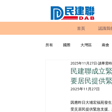
首頁
認識我
所有
國際
大灣區
兩會
2025年11月27日
讀畢需時 
動物權益
工商專業
家
民建聯成立緊
要居民提供
政策倡議
民建聯報告及建議
2025年11月27日
因應昨日大埔宏福苑發生五級火
暴力
議會監察
區議會
受災居民提供緊急支援、