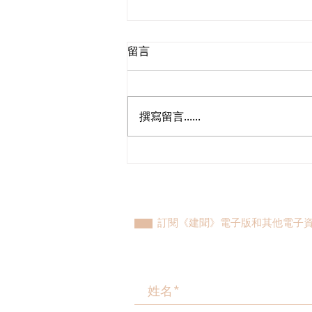
留言
撰寫留言......
立法會議員林琳、蘇紹聰共同
敦促加強生殖科技監管 加強輔
助生育保障
訂閱《建聞》電子版和其他電子