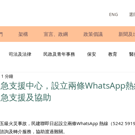
ENG
選
們
架構
宣言、政綱
政策倡議
新聞及
司法及法律
民政及青年事務
保安
教育
醫
1 分鐘
庭
婦女
少數族裔
青年民建聯
施政報告
財
急支援中心，設立兩條WhatsApp
緊急支援及協助
書
調查
新冠肺炎
選舉
義工
民生
立
災事故，民建聯即日起設立兩條WhatsApp 熱線（5242 5919 / 5
諮詢及轉介服務，協助渡過難關。