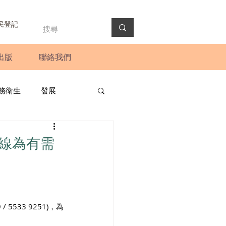
民登記
出版
聯絡我們
務衛生
發展
政預算案
圓桌會議
熱線為有需
法會
新聞稿
533 9251)，為