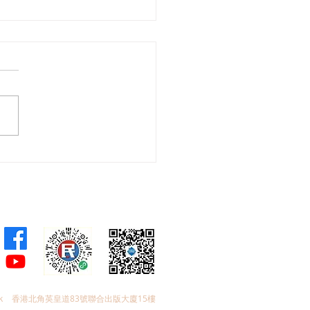
舜夥九龍城區議員落區視
樂見啟德足球盛會刺激地
費升2成，倡業界加碼優
政府強化宣傳迎未來盛事
k
香港北角英皇道83號聯合出版大廈15樓