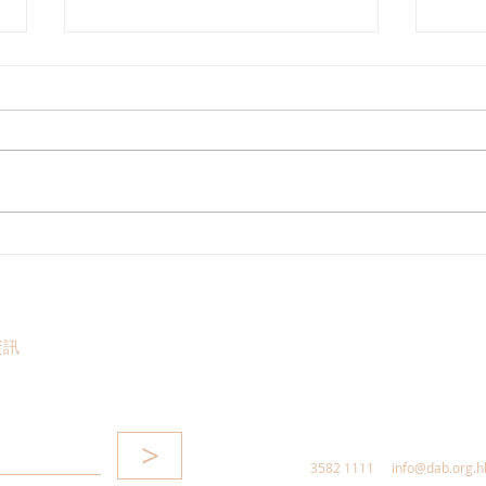
走進蔚來、國盾量子與科大訊
鄭泳
飛，港區人大代表團深入合肥
察，
調研科創成果
區消
惠，
資訊
>
3582 1111
info@dab.org.h