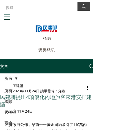
ENG
選民登記
文章
所有
民建聯
所有
2023年11月24日
讀畢需時 2 分鐘
民建聯提出4項優化內地旅客來港安排建
國際
議
2023年11月24日
大灣區
兩會
根據政府公佈，早前十一黃金周約吸引了110萬內