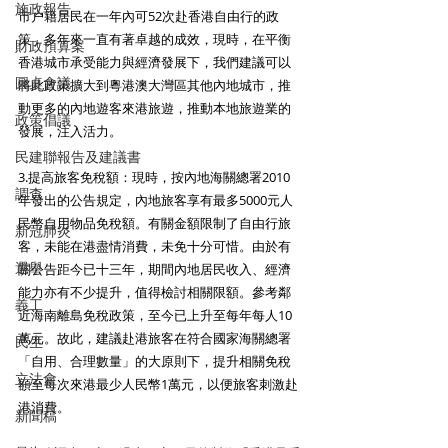
施政報告
市户籍居民在一年內可52次赴香港自由行的政
策，多年來一直有著卓越的成效，現時，在平衡
財政預算案
香港城市承受能力與經濟發展下，我們建議可以
圓桌會議
將此政策擴大到粵港澳大灣區其他內地城市，推
動更多的內地遊客來港旅遊，推動本地旅遊業的
政策倡議
發展，注入活力。
民建聯報告及建議書
3.提高旅客免稅額：現時，按內地海關總署2010
調查
年發出的公告規定，內地旅客享有最多5000元人
民幣自用物品免稅額。有關金額限制了自由行旅
新冠肺炎
客，未能在港盡情消費，未免十分可惜。由於有
選舉
關公告距今已十三年，期間內地居民收入、經濟
能力亦有不少提升，值得檢討相關限額。參考鄰
義工
近海南離島免稅政策，至今已上升至每年每人10
萬元。故此，建議赴港旅客在符合國家海關總署
民生
「自用、合理數量」的大原則下，提升相關免稅
立法會
額至每次來港最少人民幣1萬元，以便旅客刺激赴
港消費。
新聞稿