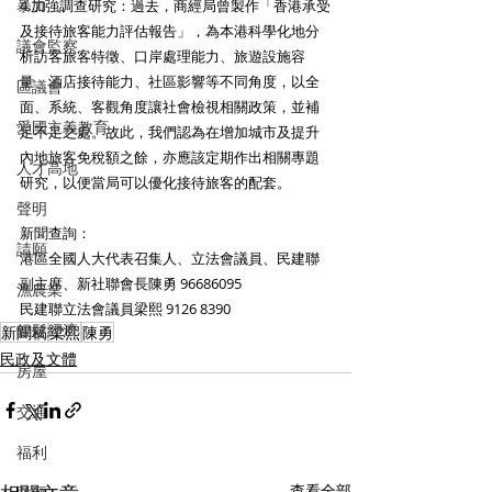
暴力
4.加強調查研究：過去，商經局曾製作「香港承受
及接待旅客能力評估報告」，為本港科學化地分
議會監察
析訪客旅客特徵、口岸處理能力、旅遊設施容
量、酒店接待能力、社區影響等不同角度，以全
區議會
面、系統、客觀角度讓社會檢視相關政策，並補
愛國主義教育
足不足之處。故此，我們認為在增加城市及提升
內地旅客免稅額之餘，亦應該定期作出相關專題
人才高地
研究，以便當局可以優化接待旅客的配套。
聲明
新聞查詢：
請願
港區全國人大代表召集人、立法會議員、民建聯
副主席、新社聯會長陳勇 96686095
漁農業
民建聯立法會議員梁熙 9126 8390
銀髮經濟
新聞稿
梁熙
陳勇
民政及文體
房屋
交通
福利
查看全部