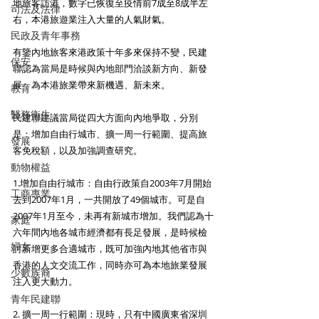
地旅客訪港，數字已恢復至疫情前7成至8成半左
司法及法律
右，本港旅遊業注入大量的人氣財氣。
民政及青年事務
有鑒內地旅客來港政策十年多來保持不變，民建
保安
聯認為當局是時候與內地部門洽談新方向、新發
展，為本港旅業帶來新機遇、新未來。
教育
醫務衛生
民建聯建議當局從四大方面向內地爭取，分別
是：增加自由行城市、擴一周一行範圍、提高旅
發展
客免稅額，以及加強調查研究。
動物權益
1.增加自由行城市：自由行政策自2003年7月開始
工商專業
去到2007年1月，一共開放了49個城市。可是自
2007年1月至今，未再有新城市增加。我們認為十
家庭
六年間內地各城市經濟都有長足發展，是時候檢
婦女
討新增更多合適城市，既可加強內地其他省市與
香港的人文交流工作，同時亦可為本地旅業發展
少數族裔
注入更大動力。
青年民建聯
2. 擴一周一行範圍：現時，只有中國廣東省深圳