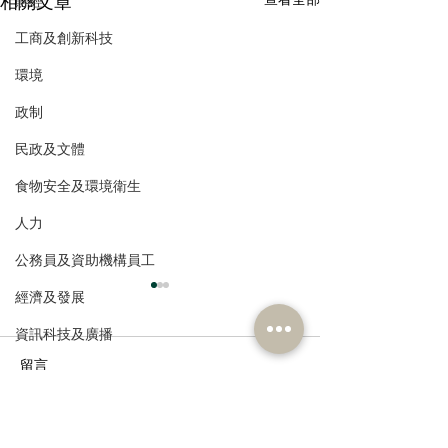
相關文章
財經
工商及創新科技
環境
政制
民政及文體
食物安全及環境衛生
人力
公務員及資助機構員工
經濟及發展
資訊科技及廣播
留言
撰寫留言......
回應警方廉署瓦解非法外
姚銘回應政府擬