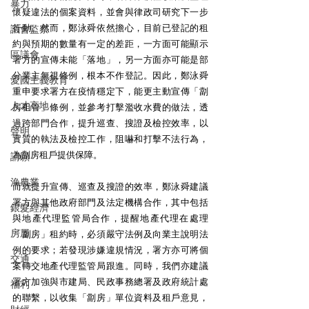
暴力
懷疑違法的個案資料，並會與律政司研究下一步
行動。然而，鄭泳舜依然擔心，目前已登記的租
議會監察
約與預期的數量有一定的差距，一方面可能顯示
區議會
署方的宣傳未能「落地」，另一方面亦可能是部
分業主無視條例，根本不作登記。因此，鄭泳舜
愛國主義教育
重申要求署方在疫情穩定下，能更主動宣傳「劏
人才高地
房租管」條例，並參考打擊濫收水費的做法，透
過跨部門合作，提升巡查、搜證及檢控效率，以
聲明
實質的執法及檢控工作，阻嚇和打擊不法行為，
為劏房租戶提供保障。
請願
漁農業
而就提升宣傳、巡查及搜證的效率，鄭泳舜建議
署方與其他政府部門及法定機構合作，其中包括
銀髮經濟
與地產代理監管局合作，提醒地產代理在處理
房屋
「劏房」租約時，必須嚴守法例及向業主說明法
例的要求；若發現涉嫌違規情況，署方亦可將個
交通
案轉交地產代理監管局跟進。同時，我們亦建議
署方加強與市建局、民政事務總署及政府統計處
福利
的聯繫，以收集「劏房」單位資料及租戶意見，