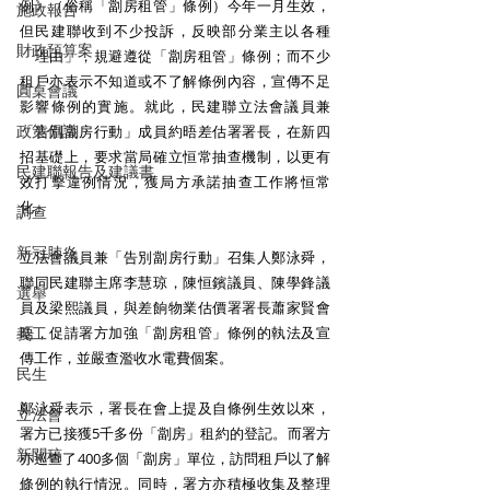
例》（俗稱「劏房租管」條例）今年一月生效，
施政報告
但民建聯收到不少投訴，反映部分業主以各種
財政預算案
「理由」，規避遵從「劏房租管」條例；而不少
租戶亦表示不知道或不了解條例內容，宣傳不足
圓桌會議
影響條例的實施。就此，民建聯立法會議員兼
政策倡議
「告別劏房行動」成員約晤差估署署長，在新四
招基礎上，要求當局確立恒常抽查機制，以更有
民建聯報告及建議書
效打擊違例情況，獲局方承諾抽查工作將恒常
化。
調查
新冠肺炎
立法會議員兼「告別劏房行動」召集人鄭泳舜，
聯同民建聯主席李慧琼，陳恒鑌議員、陳學鋒議
選舉
員及梁熙議員，與差餉物業估價署署長蕭家賢會
義工
晤，促請署方加強「劏房租管」條例的執法及宣
傳工作，並嚴查濫收水電費個案。
民生
鄭泳舜表示，署長在會上提及自條例生效以來，
立法會
署方已接獲5千多份「劏房」租約的登記。而署方
新聞稿
亦巡查了400多個「劏房」單位，訪問租戶以了解
條例的執行情況。同時，署方亦積極收集及整理