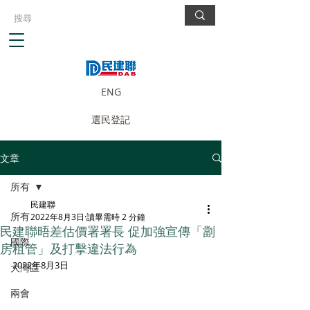
ENG
選民登記
文章
所有
民建聯
所有
2022年8月3日
讀畢需時 2 分鐘
民建聯晤差估價署署長 促加強宣傳「劏
國際
房租管」及打擊違法行為
2022年8月3日
大灣區
兩會