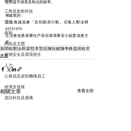
財經
從而提升巡查及執法的效率。
工商及創新科技
傳媒查詢：
環境
立法會議員兼「告別劏房行動」召集人鄭泳舜 
63731979
政制
立法會改善基層住戶居住環境事宜小組委員會主
席
民政及文體
新聞稿
鄭泳舜
梁熙
李慧琼
陳恒鑌
陳學鋒
劏房租管
食物安全及環境衛生
房屋
人力
公務員及資助機構員工
經濟及發展
相關文章
查看全部
資訊科技及廣播