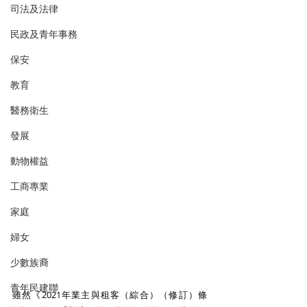
司法及法律
民政及青年事務
保安
教育
醫務衛生
發展
動物權益
工商專業
家庭
婦女
少數族裔
青年民建聯
雖然《2021年業主與租客（綜合）（修訂）條