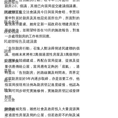
施政報告
劏房2.0」倡議，其後已向當局提交建議倡議書。
財政預算案
民建聯三位立法會議員今日與當局會晤，李慧琼
重申對居於劏房及其他惡劣居所住戶，所面對的
圓桌會議
處境表示憂慮。她肯定新一屆政府在增建房屋方
面的努力，並期望特首在10月的施政報告，對進
政策倡議
一步處理劏房的工作有所回應。
民建聯報告及建議書
「告別劏房行動」召集人鄭泳舜簡述民建聯的倡
調查
議。他稱未來將有2萬個過渡性房屋及3萬個簡約
公屋單位陸續建成，再配合當局提速、提效及提
新冠肺炎
量供應傳統公屋，當局應有足夠的「底氣」，適
選舉
時提出「告別劏房」的路線圖及時間表。而界定
劣質劏房並於5年內逐步取締，亦是首要工作。他
義工
指當局按現有法例為劏房登記進度緩慢，他認為
民生
當局可同步研究實施修例，實施劏房登記或發牌
制度。
立法會
陳學鋒補充指，雖然社會及政府投入大量資源興
新聞稿
建過渡性房屋及簡約公屋，但若政府不約制及減