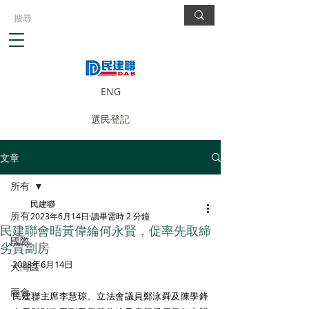
ENG
選民登記
文章
所有
民建聯
所有
2023年6月14日
讀畢需時 2 分鐘
民建聯會晤黃偉綸何永賢，促率先取締
國際
劣質劏房
2023年6月14日
大灣區
兩會
民建聯主席李慧琼、立法會議員鄭泳舜及陳學鋒