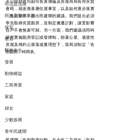
今日與財政司副司長黃偉綸及房屋局局長何永賢
司法及法律
會晤，就改善基層住屋事宜，以及如何逐步落實
民政及青年事務
「告別劏房」提出民建聯的建議。我們提出必須
率先取締劣質劏房，並制定搬遷計劃，讓受影響
保安
住戶不會無家可歸。另一方面，我們建議須同時
研究實施劏房登記或發牌制，朝著公屋、過渡性
教育
房屋及簡約公屋落成量理想下，當局須制定「告
醫務衛生
別劏房」時間表。
發展
動物權益
工商專業
家庭
婦女
少數族裔
青年民建聯
民建聯「告別劏房行動」在今年二月提出「告別