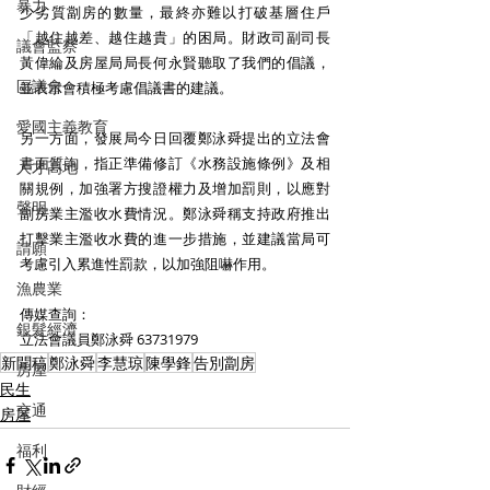
暴力
少劣質劏房的數量，最終亦難以打破基層住戶
「越住越差、越住越貴」的困局。財政司副司長
議會監察
黃偉綸及房屋局局長何永賢聽取了我們的倡議，
區議會
並表示會積極考慮倡議書的建議。
愛國主義教育
另一方面，發展局今日回覆鄭泳舜提出的立法會
書面質詢，指正準備修訂《水務設施條例》及相
人才高地
關規例，加強署方搜證權力及增加罰則，以應對
聲明
劏房業主濫收水費情況。鄭泳舜稱支持政府推出
打擊業主濫收水費的進一步措施，並建議當局可
請願
考慮引入累進性罰款，以加強阻嚇作用。
漁農業
傳媒查詢：
銀髮經濟
立法會議員鄭泳舜 63731979
新聞稿
鄭泳舜
李慧琼
陳學鋒
告別劏房
房屋
民生
交通
房屋
福利