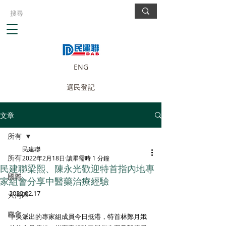
ENG
選民登記
文章
所有
民建聯
所有
2022年2月18日
讀畢需時 1 分鐘
民建聯梁熙、陳永光歡迎特首指內地專
國際
家組會分享中醫藥治療經驗
2022.02.17
大灣區
兩會
中央派出的專家組成員今日抵港，特首林鄭月娥