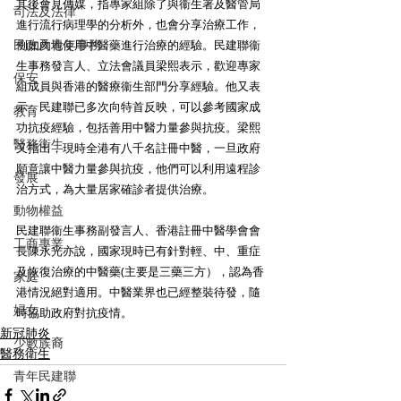
其後會見傳媒，指專家組除了與衞生署及醫管局
司法及法律
進行流行病理學的分析外，也會分享治療工作，
民政及青年事務
例如內地使用中醫藥進行治療的經驗。民建聯衞
生事務發言人、立法會議員梁熙表示，歡迎專家
保安
組成員與香港的醫療衞生部門分享經驗。他又表
示，民建聯已多次向特首反映，可以參考國家成
教育
功抗疫經驗，包括善用中醫力量參與抗疫。梁熙
醫務衛生
又指出，現時全港有八千名註冊中醫，一旦政府
願意讓中醫力量參與抗疫，他們可以利用遠程診
發展
治方式，為大量居家確診者提供治療。
動物權益
民建聯衞生事務副發言人、香港註冊中醫學會會
工商專業
長陳永光亦說，國家現時已有針對輕、中、重症
及恢復治療的中醫藥(主要是三藥三方），認為香
家庭
港情況絕對適用。中醫業界也已經整裝待發，隨
婦女
時協助政府對抗疫情。
新冠肺炎
少數族裔
醫務衛生
青年民建聯