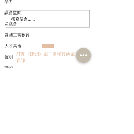
暴力
議會監察
撰寫留言......
陳永光歡迎中醫醫院推展
葛珮帆探訪罕見
區議會
兩項中西醫協作專病治療
發育不全症」病童
項目
倡加快創新藥物
愛國主義教育
網，為病童守護
人才高地
金機會
訂閱《建聞》電子版和其他電子
聲明
資訊
請願
漁農業
銀髮經濟
房屋
>
交通
福利
本人同意我的個人資料被用