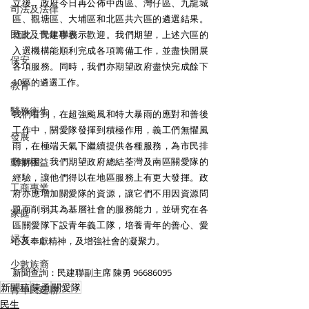
立後，政府今日再公佈中西區、灣仔區、九龍城
司法及法律
區、觀塘區、大埔區和北區共六區的遴選結果。
民政及青年事務
就此，民建聯表示歡迎。我們期望，上述六區的
入選機構能順利完成各項籌備工作，並盡快開展
保安
各項服務。同時，我們亦期望政府盡快完成餘下
10區的遴選工作。 
教育
醫務衛生
我們看到，在超強颱風和特大暴雨的應對和善後
工作中，關愛隊發揮到積極作用，義工們無懼風
發展
雨，在極端天氣下繼續提供各種服務，為市民排
動物權益
難解困。我們期望政府總結荃灣及南區關愛隊的
經驗，讓他們得以在地區服務上有更大發揮。政
工商專業
府亦應增加關愛隊的資源，讓它們不用因資源問
題而削弱其為基層社會的服務能力，並研究在各
家庭
區關愛隊下設青年義工隊，培養青年的善心、愛
婦女
心及奉獻精神，及增強社會的凝聚力。 
少數族裔
新聞查詢：民建聯副主席 陳勇 96686095
新聞稿
陳勇
關愛隊
青年民建聯
民生