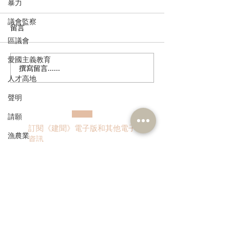
暴力
議會監察
留言
區議會
愛國主義教育
撰寫留言......
2026年中西區公廁衛生情
回應鄉郊地區營
人才高地
況逐個捉
和民宿新指引
聲明
請願
訂閱《建聞》電子版和其他電子
漁農業
資訊
銀髮經濟
房屋
交通
>
福利