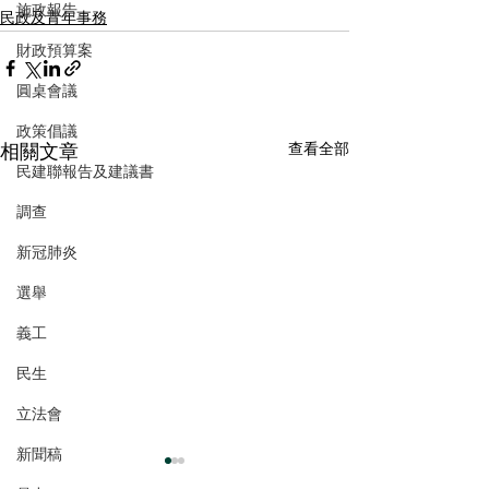
施政報告
民政及青年事務
財政預算案
圓桌會議
政策倡議
相關文章
查看全部
民建聯報告及建議書
調查
新冠肺炎
選舉
義工
民生
立法會
新聞稿