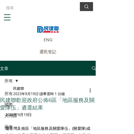
ENG
選民登記
文章
所有
民建聯
所有
2023年9月19日
讀畢需時 1 分鐘
民建聯歡迎政府公佈6區「地區服務及關
國際
愛隊伍」遴選結果
2023年9月19日 
大灣區
兩會
繼荃灣及南區「地區服務及關愛隊伍」(關愛隊)成