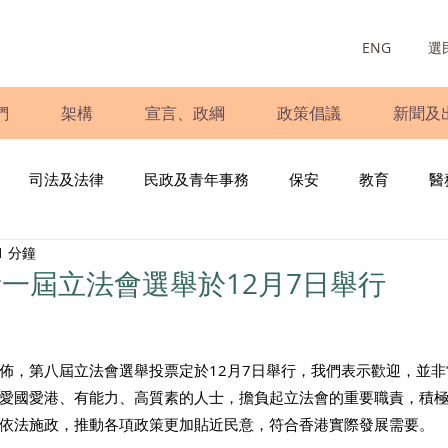
ENG
選
們
架構
宣言、政綱
政策倡議
新聞及
司法及法律
民政及青年事務
保安
教育
醫
1 分鐘
庭
婦女
少數族裔
青年民建聯
施政報告
財
一屆立法會選舉於12月7日舉行
書
調查
新冠肺炎
選舉
義工
民生
立
佈，第八屆立法會選舉投票定於12月7日舉行，我們表示歡迎，並
愛國愛港、有能力、高質素的人士，擔負起立法會的重要職責，積
依法施政，推動各項政策更加貼近民意，符合香港實際發展需要。