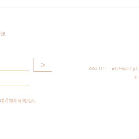
港區全國人大代表團考察安徽
立法
涇縣，調研紅色文化保護與非
敦促
遺活態傳承
助生
資訊
>
3582 1111
info@dab.org.h
© 
聯通知我有關資訊。