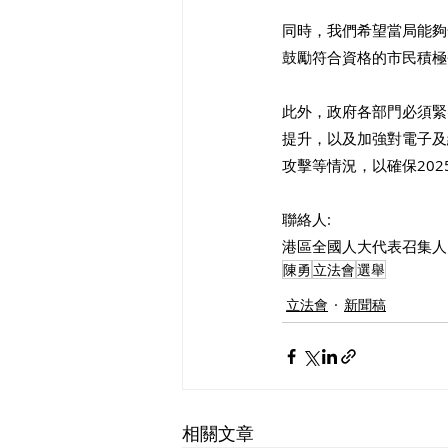
同時，我們希望當局能夠
鼓勵符合資格的市民積極
此外，政府各部門必須緊
提升，以及加強對電子及
攻擊等情況，以確保20
聯絡人:
港區全國人大代表召集人、民建聯
陳勇
立法會
選舉
立法會
新聞稿
相關文章