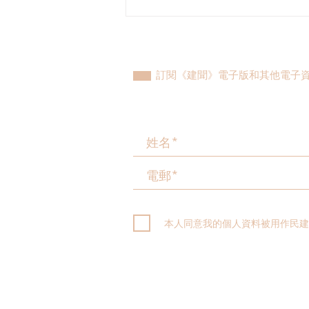
民建聯參觀九龍動物管理及動
物福利綜合大樓，與政府就修
例提升動物福利、打擊走私進
行探討
訂閱《建聞》電子版和其他電子
本人同意我的個人資料被用作民建