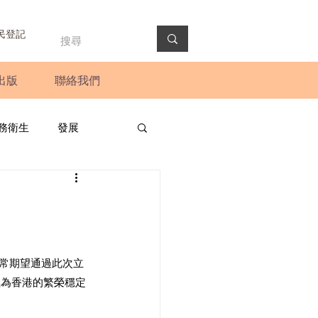
民登記
出版
聯絡我們
務衛生
發展
政預算案
圓桌會議
法會
新聞稿
非常期望通過此次立
極為香港的繁榮穩定