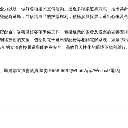
全力以赴，做好各項選民宣傳活動。通過多種渠道和方式，推出具
登記為選民，並珍惜自己的投票權利，積極參與投票，選出心儀及
密配合，妥善做好各項準備工作，包括選票的派發及投票的妥善安
網絡技術的支援，包括對電子選民登記冊等相關電腦系統，須嚴防
25年的立法會換屆選舉能夠在安全、高效且人性化的環境下順利舉行
立法會議員 陳勇 9668 6095(WhatsApp/Wechat/電話)