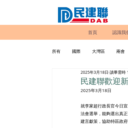
首頁
認識我
所有
國際
大灣區
兩會
2025年3月18日
讀畢需時 
動物權益
工商專業
家
民建聯歡迎新
2025年3月18日
政策倡議
民建聯報告及建議
就李家超行政長官今日宣
法會選舉，能夠選出真正
暴力
議會監察
區議會
建言獻策，協助特區政府