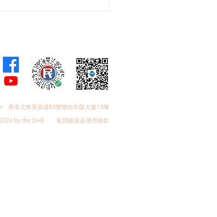
會議員林琳、蘇紹聰共同
加強生殖科技監管 加強輔
育保障
k
香港北角英皇道83號聯合出版大廈15樓
2024 by the DAB
私隱政策及使用條款