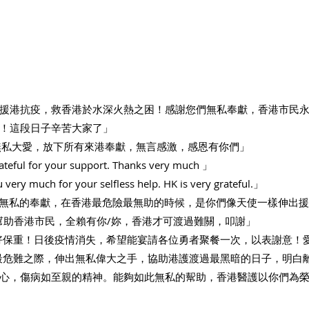
援港抗疫，救香港於水深火熱之困！感謝您們無私奉獻，香港市民
！這段日子辛苦大家了」
護無私大愛，放下所有來港奉獻，無言感激，感恩有你們」
ateful for your support. Thanks very much 」
ry much for your selfless help. HK is very grateful.」
感謝你們無私的奉獻，在香港最危險最無助的時候，是你們像天使一樣伸出
幫助香港市民，全賴有你/妳，香港才可渡過難關，叩謝」
好保重！日後疫情消失，希望能宴請各位勇者聚餐一次，以表謝意！
最危難之際，伸出無私偉大之手，協助港護渡過最黑暗的日子，明白
心，傷病如至親的精神。能夠如此無私的幚助，香港醫護以你們為