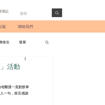
民登記
出版
聯絡我們
務衛生
發展
政預算案
圓桌會議
護」活動
法會
新聞稿
內地醫護一直默默奉
一人一句，留言感謝