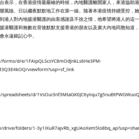
台表示，在香港疫情最嚴峻的時候，內地醫護離開家人，來港協助
懼風險、日以繼夜默默地工作在第一線。隨著本港疫情持續受控，
到港人對內地援港醫護的由衷感謝及不捨之情，他希望將港人的這
援港醫護和無數在背後默默支援香港的朋友以及廣大內地同胞知道
會永遠銘記心中。
com/forms/d/e/1FAIpQLScsYC8mOdJnkLs6He3PM-
3Q3E4kOQ/viewform?usp=sf_link
com/spreadsheets/d/1VsOui3nf3MtaGK0JC6yIiqu7g5nuBtPWGWuoQ
com/drive/folders/1-3y1IXuR7ajvRb_xgUAoXem5lo8bq_ap?usp=sha