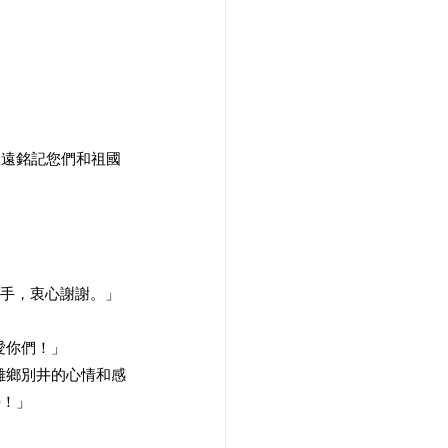
永遠銘記您們和祖國
援手，衷心謝謝。」
愛你們！」
離鄉別井的心情和感
榮！」