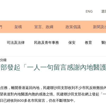
ENG
選
們
架構
宣言、政綱
政策倡議
新聞及
司法及法律
民政及青年事務
保安
教育
醫
 分鐘
庭
婦女
少數族裔
青年民建聯
施政報告
財
支部發起「一人一句留言感謝內地醫
書
調查
新冠肺炎
選舉
義工
民生
立
成任務，離開香港返回內地，民建聯沙田支部收到不少市民反映難捨
望表達對內地醫護內胞的感激之情。民建聯沙田支部在網上發起「
日已經收到600多名市民留言，仍在不斷增加中。