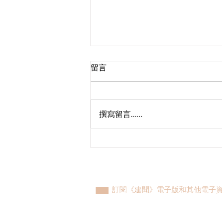
留言
撰寫留言......
陳勇十分支持海關總署在更多
口岸推廣「合作查驗」
訂閱《建聞》電子版和其他電子