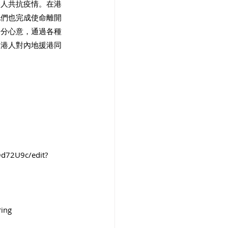
港人共抗疫情。在港
她們也完成使命離開
一分心意，通過各種
，港人對內地援港同
d72U9c/edit?
ring