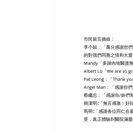
市民留言摘錄：
李小姐：「萬分感謝您們
的對我們同胞之情和大愛
Mandy「多謝內地醫
Albert Lo「We are so gr
Pat Leong：「Thank you ve
Angel Man：「
蔡繼忠：「感謝你/妳們
簡潔明∶「無言感激！好
馬明∶「感謝各位同仁在
受，真正體驗到醫院滿愛