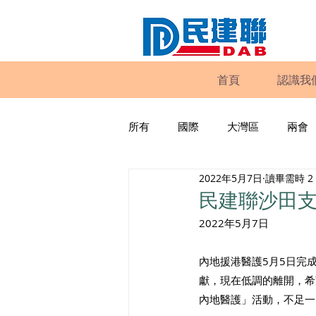
首頁
認識我
所有
國際
大灣區
兩會
2022年5月7日
讀畢需時 2
動物權益
工商專業
家
民建聯沙田
2022年5月7日
政策倡議
民建聯報告及建議
內地援港醫護5月5日完
獻，現在低調的離開，希
暴力
議會監察
區議會
內地醫護」活動，不足一