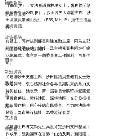
施政報告
（BBS, JP），立法會議員林琳女士，會務顧問彭
長緯先生（GBS, JP），沙田各界大聯盟主席、沙
財政預算案
田區議員潘國山先生（BBS, MH, JP）擔任主禮嘉
圓桌會議
賓。
政策倡議
典禮上，郭岸喆副部長與陳克勤主席一同為支部
顧問頒發委任狀，隨後一眾主禮嘉賓共同進行鳴
民建聯報告及建議書
花炮儀式，寓意新一屆委員會工作順利、再創佳
調查
績。
新冠肺炎
民建聯沙田支部主席、沙田區議員董健莉女士致
選舉
歡迎詞時，衷心感謝社會各界長期以來的鼎力支
持與信任。她表示，新一屆委員會將堅持愛國愛
義工
港優良傳統，紮根沙田、深耕地區，充分發揮橋
樑紐帶作用，用心聆聽市民聲音、全力解決民生
民生
難題，為市民謀福祉、為香港謀發展。
立法會
民建聯主席陳克勤先生高度肯定沙田支部歷屆工
新聞稿
作成果，勉勵團隊在香港「由治及興」新階段，