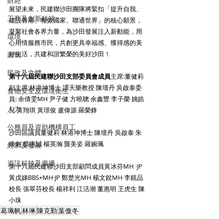
財經
展望未來，民建聯沙田團隊將緊扣「提升自我、
工商及創新科技
建設香港、報效國家、聯通世界」的核心願景，
凝聚社會各界力量，為沙田發展注入新動能，用
環境
心用情服務市民，共創更具幸福感、獲得感的美
好生活，共建和諧繁榮的美好沙田！
政制
民政及文體
第十六屆民建聯沙田支部委員會成員
主席:董健莉
副主席:林港坤博士 譚天樂教授 陳壇丹 吳啟泰委
食物安全及環境衛生
員: 余倩雯MH 尹子健 方曉聰 余鑫豐 李子榮 姚皓
人力
兒 黃翔琪 黃璟俊 盧偉源 羅榮鋒
公務員及資助機構員工
沙田區議員董健莉 林港坤博士 陳壇丹 吳啟泰 朱
煥釗 蔡惠誠 楊英瀚 龔美姿 羅婉珮
經濟及發展
資訊科技及廣播
第十六屆民建聯沙田支部顧問成員黃冰芬MH ·JP 
黃戊娣BBS+MH·JP 鄭楚光MH 楊文銳MH 李鏡品
校長 張翠芬校長 楊祥利 江活潮 董惠明 王虎生 陳
小珠
葛珮帆
林琳
陳克勤
葉傲冬