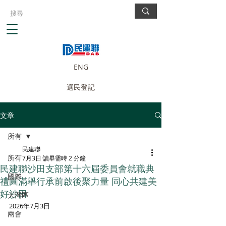
ENG
選民登記
文章
所有
民建聯
所有
7月3日
讀畢需時 2 分鐘
民建聯沙田支部第十六屆委員會就職典
國際
禮圓滿舉行承前啟後聚力量 同心共建美
好沙田
大灣區
2026年7月3日
兩會