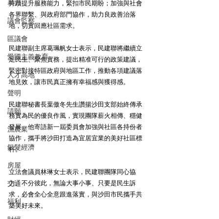
暴力
持續提升服務能力，緊扣市民期盼；加強與社會
各界聯繫、與政府部門協作，助力良政善治落
議會監察
地，切實回應社區需求。
區議會
民建聯副主席葛珮帆女士表示，民建聯將繼續立
愛國主義教育
足民生、聚焦實務，提出精准可行的政策建議，
緊密對接特區政府與地區工作，推動各項建議落
人才高地
地見效，讓市民真正擁有幸福感與獲得感。
聲明
民建聯秘書長葉傲冬先生讚揚沙田支部始終傳承
請願
務實為民的優良作風，實現團隊薪火相傳、穩健
發展。他寄語新一屆委員會加強與社區各持份者
漁農業
協作，攜手將沙田打造為宜居宜業的美好社區標
銀髮經濟
杆。
房屋
立法會議員林琳女士表示，民建聯團隊同心協
力、不分彼此，無論大事小事、只要是民生訴
交通
求，必會全心全意跟進落實，與沙田市民攜手共
福利
築美好未來。