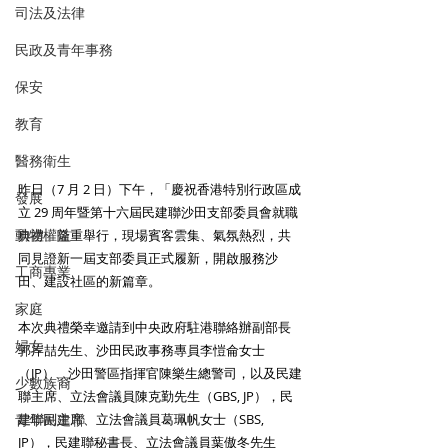
司法及法律
民政及青年事務
保安
教育
醫務衛生
昨日（7 月 2 日）下午，「慶祝香港特別行政區成
發展
立 29 周年暨第十六屆民建聯沙田支部委員會就職
動物權益
典禮」隆重舉行，現場賓客雲集、氣氛熱烈，共
同見證新一屆支部委員正式履新，開啟服務沙
工商專業
田、建設社區的新篇章。
家庭
本次典禮榮幸邀請到中央政府駐港聯絡辦副部長
婦女
郭岸喆先生、沙田民政事務專員李愷侖女士
（JP）、沙田警區指揮官陳樂生總警司，以及民建
少數族裔
聯主席、立法會議員陳克勤先生（GBS, JP），民
建聯副主席、立法會議員葛珮帆女士（SBS, 
青年民建聯
JP），民建聯秘書長、立法會議員葉傲冬先生