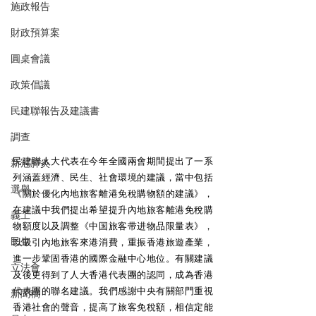
施政報告
財政預算案
圓桌會議
政策倡議
民建聯報告及建議書
調查
民建聯人大代表在今年全國兩會期間提出了一系
新冠肺炎
列涵蓋經濟、民生、社會環境的建議，當中包括
選舉
《關於優化內地旅客離港免稅購物額的建議》，
在建議中我們提出希望提升內地旅客離港免稅購
義工
物額度以及調整《中国旅客带进物品限量表》，
民生
以吸引內地旅客來港消費，重振香港旅遊產業，
進一步鞏固香港的國際金融中心地位。有關建議
立法會
及後更得到了人大香港代表團的認同，成為香港
代表團的聯名建議。我們感謝中央有關部門重視
新聞稿
香港社會的聲音，提高了旅客免稅額，相信定能