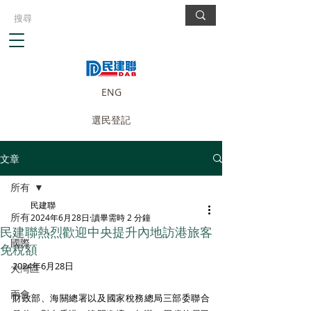
ENG
選民登記
文章
所有
民建聯
所有
2024年6月28日
讀畢需時 2 分鐘
民建聯熱烈歡迎中央提升內地訪港旅客
國際
免稅額
2024年6月28日
大灣區
兩會
財政部、海關總署以及國家稅務總局三部委聯合