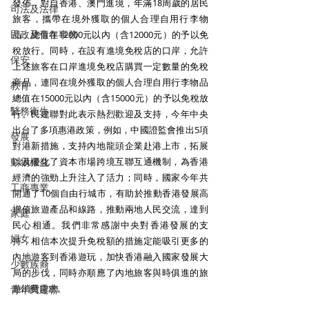
發佈，對自香港、澳門進境，年滿18周歲的居民
司法及法律
旅客，攜帶在境外獲取的個人合理自用行李物
民政及青年事務
品，總值在12000元以內（含12000元）的予以免
稅放行。同時，在設有進境免稅店的口岸，允許
保安
上述旅客在口岸進境免稅店購買一定數量的免稅
商品，連同在境外獲取的個人合理自用行李物品
教育
總值在15000元以內（含15000元）的予以免稅放
醫務衛生
行。民建聯對此表示熱烈歡迎及支持，今年中央
出台了多項惠港政策，例如，中國證監會推出5項
發展
對港新措施，支持內地龍頭企業赴港上市，拓展
動物權益
以及優化了資本市場跨境互聯互通機制，為香港
經濟的強勁上升注入了活力；同時，國家今年共
工商專業
開通了10個自由行城市，有助於推動香港發展高
增值旅遊產品和線路，推動兩地人民交流，達到
家庭
民心相通。我們非常感謝中央對香港發展的支
婦女
持，相信本次提升免稅額的措施定能吸引更多的
內地遊客到香港遊玩，加快香港融入國家發展大
少數族裔
局的步伐，同時亦順應了內地旅客與時俱進的旅
遊消費需求。
青年民建聯