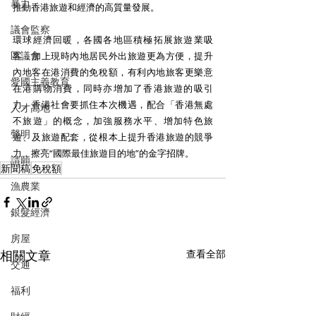
暴力
推動香港旅遊和經濟的高質量發展。
議會監察
環球經濟回暖，各國各地區積極拓展旅遊業吸
區議會
客，加上現時內地居民外出旅遊更為方便，提升
內地客在港消費的免稅額，有利內地旅客更樂意
愛國主義教育
在港購物消費，同時亦增加了香港旅遊的吸引
力。香港社會要抓住本次機遇，配合「香港無處
人才高地
不旅遊」的概念，加強服務水平、增加特色旅
聲明
遊、及旅遊配套，從根本上提升香港旅遊的競爭
力，擦亮“國際最佳旅遊目的地”的金字招牌。
請願
新聞稿
免稅額
漁農業
銀髮經濟
房屋
相關文章
查看全部
交通
福利