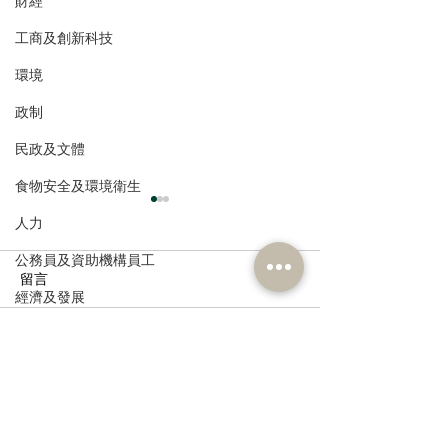
財經
工商及創新科技
環境
政制
民政及文體
食物安全及環境衛生
人力
公務員及資助機構員工
留言
經濟及發展
資訊科技及廣播
撰寫留言......
港區全國人大代表團考察
立法會議員林琳
安徽涇縣，調研紅色文化
共同敦促加強生
保護與非遺活態傳承
管 加強輔助生育