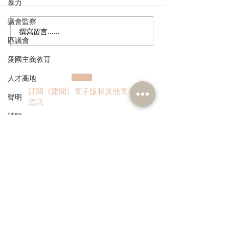
暴力
議會監察
撰寫留言......
港區全國人大代表團考察
立法會議員林琳
區議會
安徽涇縣，調研紅色文化
共同敦促加強生
保護與非遺活態傳承
管 加強輔助生育
愛國主義教育
人才高地
訂閱《建聞》電子版和其他電子
聲明
資訊
請願
漁農業
銀髮經濟
房屋
>
交通
福利
本人同意我的個人資料被用