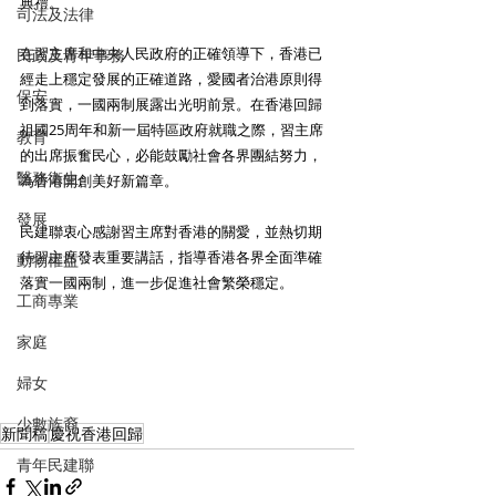
典禮。
司法及法律
在習主席和中央人民政府的正確領導下，香港已
民政及青年事務
經走上穩定發展的正確道路，愛國者治港原則得
保安
到落實，一國兩制展露出光明前景。在香港回歸
祖國25周年和新一屆特區政府就職之際，習主席
教育
的出席振奮民心，必能鼓勵社會各界團結努力，
醫務衛生
為香港開創美好新篇章。
發展
民建聯衷心感謝習主席對香港的關愛，並熱切期
待習主席發表重要講話，指導香港各界全面準確
動物權益
落實一國兩制，進一步促進社會繁榮穩定。
工商專業
家庭
婦女
少數族裔
新聞稿
慶祝香港回歸
青年民建聯