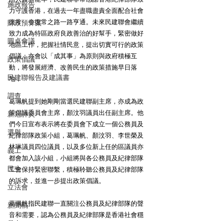
施政報告
力守護香港，在過去一年盡職盡責全面配合社會
復常，令復常之路一路亨通。未來民建聯會繼續
財政預算案
致力成為特區政府良政善治的好幫手，緊密做好
圓桌會議
地區工作，把握社情民意，提出切實可行的政策
倡議；亦會以「成其事」為原則與政府積極互
政策倡議
動，將發展經濟、改善民生的政策措施早日落
民建聯報告及建議書
地，
調查
葛珮帆提到她剛剛當選民建聯副主席，亦成為政
策倡議委員會主席，顏汶羽議員出任副主席。他
新冠肺炎
們今日宣布表示將在委員會下成立一個公務員及
選舉
紀律部隊政策小組，葛珮帆、顏汶羽、李世榮及
林琳議員四位議員，以及多位新上任的區議員亦
義工
都會加入該小組，小組將與各公務員及紀律部隊
民生
工會保持緊密聯繫，積極聆聽公務員及紀律部隊
的訴求，並進一步提出政策倡議。
立法會
葛珮帆指民建聯一直關注公務員及紀律部隊的聲
新聞稿
音和需要，認為公務員及紀律部隊是香港社會穩