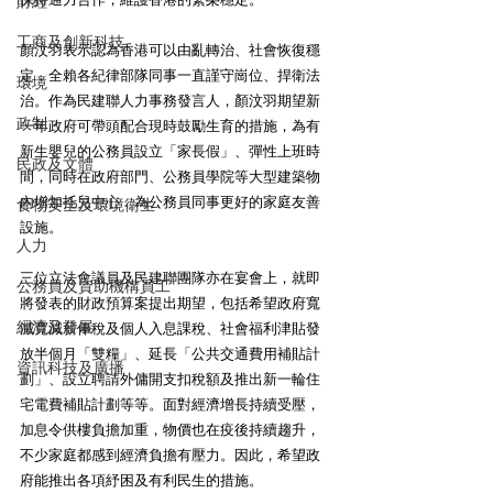
財經
工商及創新科技
顏汶羽表示認為香港可以由亂轉治、社會恢復穩
定，全賴各紀律部隊同事一直謹守崗位、捍衛法
環境
治。作為民建聯人力事務發言人，顏汶羽期望新
政制
一年政府可帶頭配合現時鼓勵生育的措施，為有
新生嬰兒的公務員設立「家長假」、彈性上班時
民政及文體
間，同時在政府部門、公務員學院等大型建築物
內增加托兒中心，為公務員同事更好的家庭友善
食物安全及環境衛生
設施。
人力
三位立法會議員及民建聯團隊亦在宴會上，就即
公務員及資助機構員工
將發表的財政預算案提出期望，包括希望政府寬
經濟及發展
減寬減薪俸稅及個人入息課稅、社會福利津貼發
放半個月「雙糧」、延長「公共交通費用補貼計
資訊科技及廣播
劃」、設立聘請外傭開支扣稅額及推出新一輪住
宅電費補貼計劃等等。面對經濟增長持續受壓，
加息令供樓負擔加重，物價也在疫後持續趨升，
不少家庭都感到經濟負擔有壓力。因此，希望政
府能推出各項紓困及有利民生的措施。