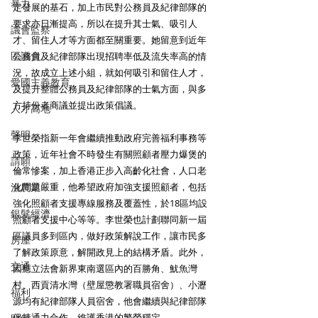
暴力
定發展的基石，加上市民對公務員及紀律部隊的
要求亦日漸提高，所以在提升其士氣、吸引人
議會監察
才、留住人才等方面都至關重要。她留意到近年
區議會
公務員及紀律部隊出現招聘率低及流失率高的情
況，故成立上述小組，就如何吸引和留住人才，
愛國主義教育
及提升整體公務員及紀律部隊的士氣方面，與多
方持份者商議並提出政策倡議。
人才高地
聲明
李世榮指新一年會繼續推動政府完善福利事務等
政策，近年社會不時發生有關照顧者壓力爆煲的
請願
倫常慘案，加上香港正步入高齡化社會，人口老
漁農業
化問題嚴重，他希望政府加強支援照顧者，包括
強化照顧者支援專線服務及覆蓋性，於18區均設
銀髮經濟
照顧者支援中心等等。李世榮也計劃聯同新一屆
區議員多到區內，做好政策解說工作，讓市民多
房屋
了解政策原意，解開政見上的結構矛盾。此外，
交通
因應立法會新界東南選區內的百勝角、魷魚灣
村、西貢清水灣（壁屋懲教署職員宿舍）、小瀝
福利
源均有紀律部隊人員宿舍，他會繼續與紀律部隊
保持通力合作，維護香港的繁榮穩定。