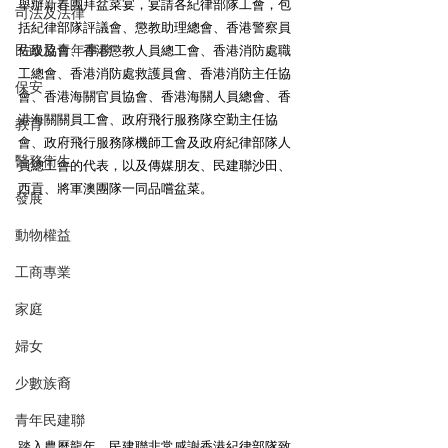
舉辦新春團拜盆菜宴，宴請各紀律部隊工會，包
司法及法律
括紀律部隊評議會、懲教助理總會、香港警察員
民政及青年事務
佐級協會、香港懲教人員總工會、香港消防處職
工總會、香港消防處救護員會、香港消防主任協
保安
會、香港海關官員協會、香港海關人員總會、香
港海關關員工會、政府飛行服務隊空勤主任協
教育
會、政府飛行服務隊機師工會及政府紀律部隊人
醫務衛生
員總工會的代表，以及傳媒朋友、民建聯沙田、
西貢、將軍澳團隊一同品嚐盆菜。
發展
動物權益
工商專業
家庭
婦女
少數族裔
青年民建聯
踏入農曆龍年，民建聯非常感謝香港紀律部隊致