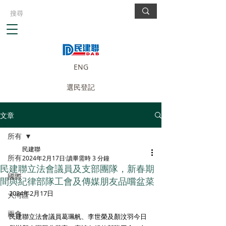
ENG
選民登記
文章
所有
民建聯
所有
2024年2月17日
讀畢需時 3 分鐘
民建聯立法會議員及支部團隊，新春期
國際
間與紀律部隊工會及傳媒朋友品嚐盆菜
2024年2月17日
大灣區
兩會
民建聯立法會議員葛珮帆、李世榮及顏汶羽今日