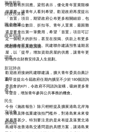
施政報告
問題都有所回應。梁熙表示，優化青年置業階梯
很重要，讓青年人看到希望。歡迎政府再度提出
財政預算案
「首置」項目，期望政府公布更多相關細節，包
圓桌會議
括目標單位數目、折扣等。青年人置業，最困難
還是要拿出第一筆費用，希望「首置」項目可訂
政策倡議
定一個較大的折扣，甚至在按揭、供款上有更多
便利青年置業的安排。民建聯亦建議預售遠期居
民建聯報告及建議書
屋，以「提早」增加資助房屋的供應，讓青年更
調查
好地作出財務安排及人生規劃。 
新冠肺炎
歡迎政府接納民建聯建議，擴大青年委員自薦計
選舉
劃，並提出今屆政府任期內擴至不少於180個諮詢
委員會的KPI，令政府不同諮詢架構，吸納更多青
義工
年聲音，增加青年參與公共事務的機會。 
民生
今份《施政報告》除只輕輕提及擴展港島北岸海
立法會
濱長廊及降低重建強拍門檻外，對港島東未來發
展着墨甚少。特別要注意的是未有提及落實北港
新聞稿
島綫等改善港島交通問題的具體方案，讓港島東