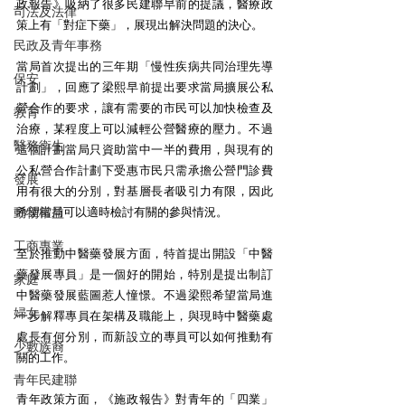
政報告》吸納了很多民建聯早前的提議，醫療政
司法及法律
策上有「對症下藥」，展現出解決問題的決心。 
民政及青年事務
當局首次提出的三年期「慢性疾病共同治理先導
保安
計劃」，回應了梁熙早前提出要求當局擴展公私
營合作的要求，讓有需要的市民可以加快檢查及
教育
治療，某程度上可以減輕公營醫療的壓力。不過
醫務衛生
這個計劃當局只資助當中一半的費用，與現有的
公私營合作計劃下受惠市民只需承擔公營門診費
發展
用有很大的分別，對基層長者吸引力有限，因此
動物權益
希望當局可以適時檢討有關的參與情況。 
工商專業
至於推動中醫藥發展方面，特首提出開設「中醫
藥發展專員」是一個好的開始，特別是提出制訂
家庭
中醫藥發展藍圖惹人憧憬。不過梁熙希望當局進
婦女
一步解釋專員在架構及職能上，與現時中醫藥處
處長有何分別，而新設立的專員可以如何推動有
少數族裔
關的工作。 
青年民建聯
青年政策方面，《施政報告》對青年的「四業」