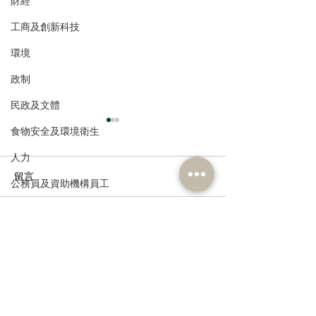
財經
工商及創新科技
環境
政制
民政及文體
食物安全及環境衛生
人力
留言
公務員及資助機構員工
經濟及發展
撰寫留言......
民建聯陳勇、顏汶羽以及
香港海洋經濟發
資訊科技及廣播
梁熙發布《認識國家發
應施政報告，激
展 講好中國及中國香港故
濟潛能，歡迎政
事3.0》倡議書 多維推動香
艇經濟及試點沙
港愛國教育與國際傳聲
模式
訂閱《建聞》電子版和其他電子