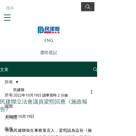
ENG
選民登記
文章
所有
民建聯
所有
2022年10月19日
讀畢需時 2 分鐘
民建聯立法會議員梁熙回應《施政報
國際
告》
2022年10月19日 
大灣區
兩會
作為民建聯衛生事務發言人，梁熙認為這份《施