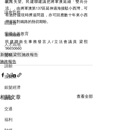
暴力
居民失望。民建聯建議把將軍澳延綫「雙向分
流」，由將軍澳第137區延伸過海接駁小西灣，可
議會監察
有效紓緩現時擠逼問題，亦可回應數十年來小西
灣居民對鐵路的熱切期盼。 
區議會
愛國主義教育
新聞聯絡：
民建聯衛生事務發言人/立法會議員 梁熙 
人才高地
96650660 
新聞稿
梁熙
施政報告
聲明
施政報告
請願
漁農業
銀髮經濟
相關文章
查看全部
房屋
交通
福利