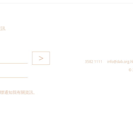
陳永光歡迎中醫醫院推展兩項
葛珮
中西醫協作專病治療項目
不全
新藥
護成
資訊
>
3582 1111
info@dab.org.h
© 
聯通知我有關資訊。