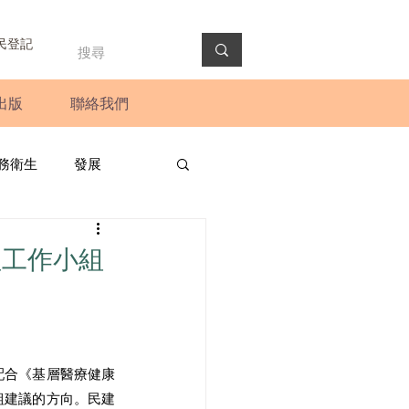
民登記
出版
聯絡我們
務衛生
發展
政預算案
圓桌會議
理工作小組
法會
新聞稿
配合《基層醫療健康
組建議的方向。民建