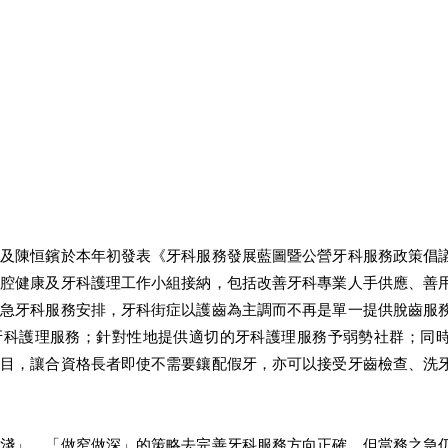
琼及陳恒鑌於本年初發表《牙科服務發展藍圖暨公營牙科服務政策倡
口腔健康及牙科護理工作小組接納，包括改善牙科專業人手供應、善
緊急牙科服務安排，牙科街症以護齒為主調而不再是單一提供脫齒服
牙科護理服務；針對性地提供適切的牙科護理服務予弱勢社群；同
項目，讓合資格長者即使不需要鑲配假牙，亦可以接受牙齒檢查、洗
做淺」、「做窄做深」的策略去完善牙科服務方向正確，但當務之急