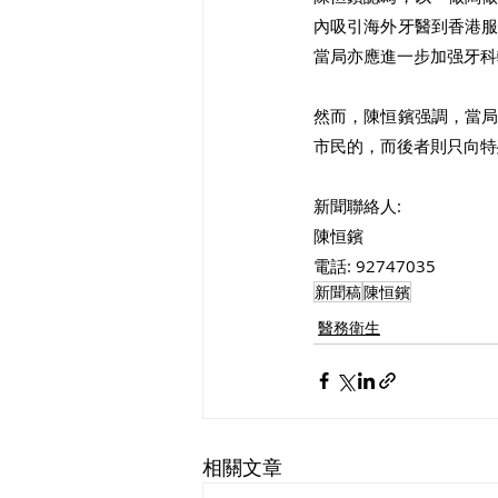
內吸引海外牙醫到香港
當局亦應進一步加强牙科
然而，陳恒鑌强調，當
市民的，而後者則只向特
新聞聯絡人:
陳恒鑌
電話: 92747035
新聞稿
陳恒鑌
醫務衛生
相關文章