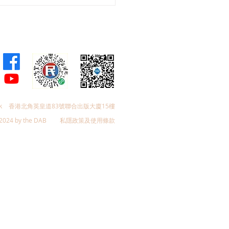
帆探訪罕見病「軟骨發育
症」病童Aria，倡加快創
物納入安全網，為病童守
長的黃金機會
k
香港北角英皇道83號聯合出版大廈15樓
2024 by the DAB
私隱政策及使用條款