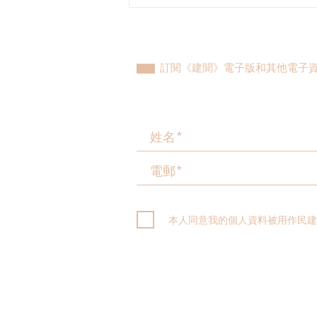
立法會議員林琳、蘇紹聰共同
敦促加強生殖科技監管 加強輔
助生育保障
訂閱《建聞》電子版和其他電子
本人同意我的個人資料被用作民建