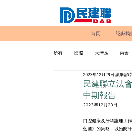
首頁
認識我
所有
國際
大灣區
兩會
2023年12月29日
讀畢需時 
動物權益
工商專業
家
民建聯立法
中期報告
政策倡議
民建聯報告及建議
2023年12月29日
口腔健康及牙科護理工
暴力
議會監察
區議會
藍圖》的策略，以預防