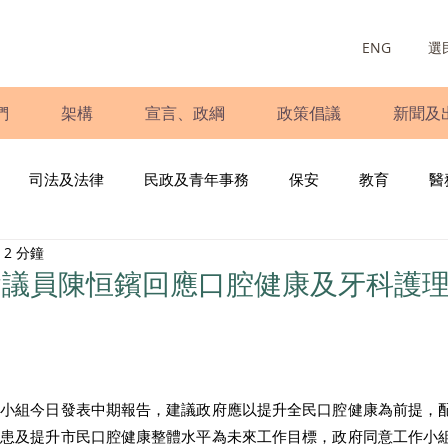
ENG
選
們
架構
宣言、政綱
政策倡議
新聞及
司法及法律
民政及青年事務
保安
教育
醫
2 分鐘
庭
婦女
少數族裔
青年民建聯
施政報告
財
會議員陳恒鑌回應口腔健康及牙科護
書
調查
新冠肺炎
選舉
義工
民生
立
作小組今日發表中期報告，建議政府應以提升全民口腔健康為前提，
牙患及提升市民口腔健康整體水平為未來工作目標，政府同意工作小