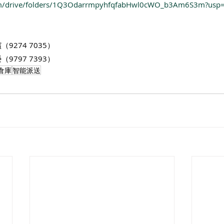
.com/drive/folders/1Q3OdarrmpyhfqfabHwl0cWO_b3Am6S3m?usp=
9274 7035）
797 7393） 
倉庫
智能派送