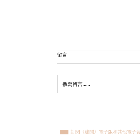
留言
撰寫留言......
香港首個低空經濟代表團出訪
馬來西亞及印尼，葛珮帆盼推
動低空經濟國際產業交流與務
實合作
訂閱《建聞》電子版和其他電子