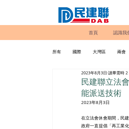
首頁
認識我
所有
國際
大灣區
兩會
2023年8月3日
讀畢需時 2
動物權益
工商專業
家
民建聯立法
能派送技術
政策倡議
民建聯報告及建議
2023年8月3日 
在立法會休會期間，民
暴力
議會監察
區議會
政府一直提倡「再工業化