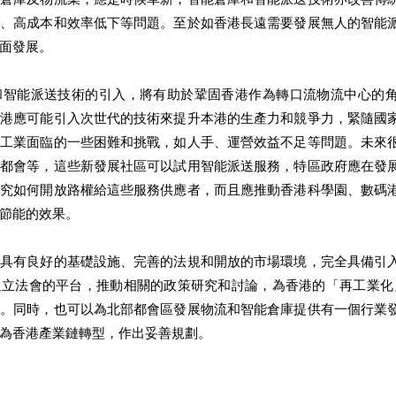
缺、高成本和效率低下等問題。至於如香港長遠需要發展無人的智能
面發展。 
和智能派送技術的引入，將有助於鞏固香港作為轉口流物流中心的
香港應可能引入次世代的技術來提升本港的生產力和競爭力，緊隨國
統工業面臨的一些困難和挑戰，如人手、運營效益不足等問題。未來
嶼都會等，這些新發展社區可以試用智能派送服務，特區政府應在發
研究如何開放路權給這些服務供應者，而且應推動香港科學園、數碼
節能的效果。 
港具有良好的基礎設施、完善的法規和開放的市場環境，完全具備引
立法會的平台，推動相關的政策研究和討論，為香港的「再工業化」
議。同時，也可以為北部都會區發展物流和智能倉庫提供有一個行業
為香港產業鏈轉型，作出妥善規劃。 