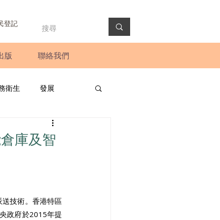
民登記
出版
聯絡我們
務衛生
發展
政預算案
圓桌會議
能倉庫及智
法會
新聞稿
派送技術。香港特區
政府於2015年提