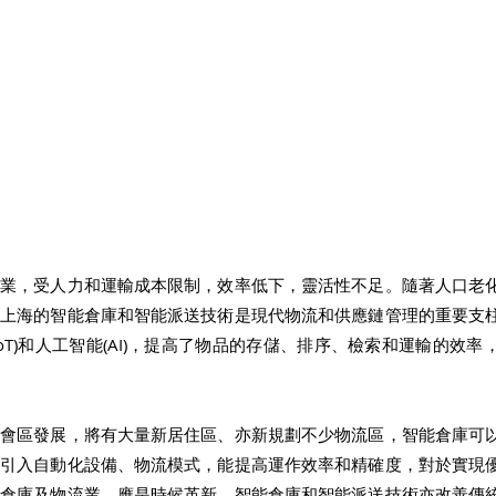
行業，受人力和運輸成本限制，效率低下，靈活性不足。隨著人口老
於上海的智能倉庫和智能派送技術是現代物流和供應鏈管理的重要支
oT)和人工智能(AI)，提高了物品的存儲、排序、檢索和運輸的效
 
都會區發展，將有大量新居住區、亦新規劃不少物流區，智能倉庫可
當引入自動化設備、物流模式，能提高運作效率和精確度，對於實現
統倉庫及物流業，應是時候革新，智能倉庫和智能派送技術亦改善傳