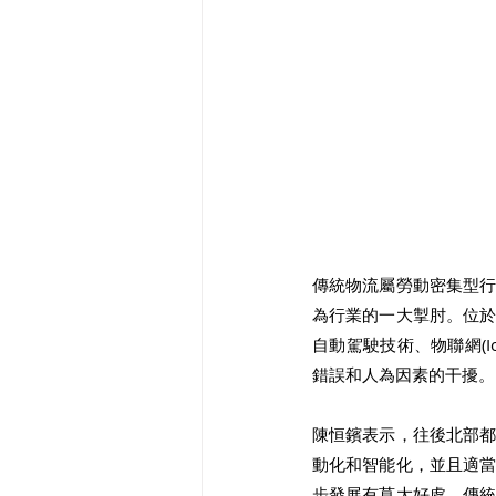
傳統物流屬勞動密集型
為行業的一大掣肘。位
自動駕駛技術、物聯網(I
錯誤和人為因素的干擾。
陳恒鑌表示，往後北部
動化和智能化，並且適
步發展有莫大好處。傳