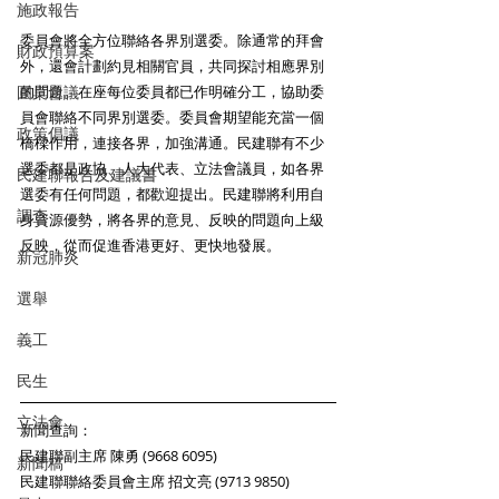
施政報告
委員會將全方位聯絡各界別選委。除通常的拜會
財政預算案
外，還會計劃約見相關官員，共同探討相應界別
的問題。在座每位委員都已作明確分工，協助委
圓桌會議
員會聯絡不同界別選委。委員會期望能充當一個
政策倡議
橋樑作用，連接各界，加強溝通。民建聯有不少
選委都是政協、人大代表、立法會議員，如各界
民建聯報告及建議書
選委有任何問題，都歡迎提出。民建聯將利用自
調查
身資源優勢，將各界的意見、反映的問題向上級
反映，從而促進香港更好、更快地發展。 
新冠肺炎
選舉
義工
民生
立法會
新聞查詢： 
民建聯副主席 陳勇 (9668 6095)
新聞稿
民建聯聯絡委員會主席 招文亮 (9713 9850)