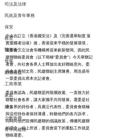
司法及法律
民政及青年事務
保安
中央在訂立《香港國安法》及《完善選舉制度 落
教育
實愛國者治港》後，香港迎來平穩的發展環境，
醫務衛生
選委會、立法會等機構將迎來嶄新變局。因此民
建聯聯絡委員會（以下簡稱“委員會”）今天舉辦記
發展
者會，向社會各界人士釋放出友好聯絡意向。委
員會主席招文亮，民建聯副主席陳勇、周浩鼎等
動物權益
一眾委員出席本次記者會。 
工商專業
委員會認為，民建聯是跨階層政黨、一直致力於
家庭
聯繫社會各界，讓大家攜手共同發展。選委是社
婦女
會各界的持份者，具廣泛代表性，委員會會積極
與這些持份者保持溝通，聆聽他們的各方訴求，
少數族裔
同時向他們宣傳民建聯的倡議政策，傳播民建聯
的理念。綜上所述，委員會當下的重點工作就是
青年民建聯
聯絡選委。