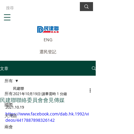
ENG
選民登記
文章
所有
民建聯
所有
2021年10月19日
讀畢需時 1 分鐘
民建聯聯絡委員會會見傳媒
國際
2021.10.19
https://www.facebook.com/dab.hk.1992/vi
大灣區
deos/4417887898326142
兩會