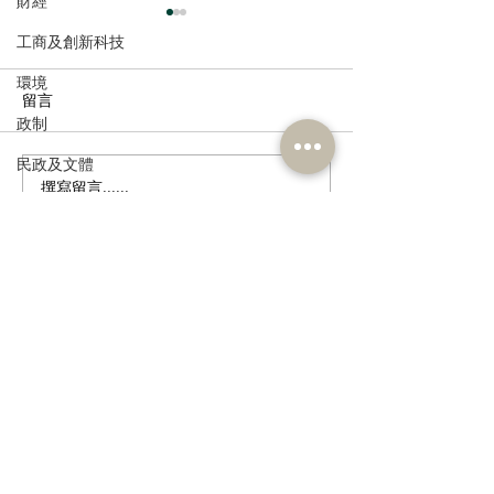
財經
工商及創新科技
環境
留言
政制
民政及文體
撰寫留言......
民建聯呼籲選民登記並積
民建聯回應區議
食物安全及環境衛生
極履行選民權力
告
人力
公務員及資助機構員工
訂閱《建聞》電子版和其他電子
經濟及發展
資訊
資訊科技及廣播