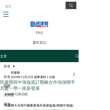
ENG
選民登記
文章
所有
民建聯
所有
2024年12月23日
讀畢需時 2 分鐘
民建聯與中海協簽訂戰略合作強強聯手
國際
共建一帶一路新發展
2024年12月23日
大灣區
兩會
民建聯今天與中國產業海外發展協會(簡稱中海協)