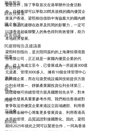
施政報告
緊密合作，除了爭取首次在港舉辦外洽會活動
外，目標希望可以爭取20間具規模的國內優質企
財政預算案
業落戶香港。梁熙相信借助中海協龐大的國內網
圓桌會議
絡，加上民建聯在政界及民間的影響力，一定可
以讓香港超級聯繫人的角色得到有效發揮，助力
政策倡議
本地經濟發展。
民建聯報告及建議書
梁熙特別指出，是次陪同簽約的上海康恒環境股
調查
份有限公司，正正就是一家國內優質企業的代
表。從上海成立至今，已發展成為一所超過300億
新冠肺炎
元資產、管理3000多人、擁有10個全球管理中心
選舉
的跨國企業，而在垃圾焚燒設備與技術提供方面
位列全球第一、靜脈產業園投資位列全球第三，
義工
固體廢物可持續管理方面具國際領先水平，對本
地綠色發展具重要參考作用。我們相信香港絕對
民生
要爭取這些優質企業來港設立區域總部、利用香
立法會
港國際金融中心籌集更多發展資金、利用香港高
水平的管理、品質認證對接國際化。因此，梁熙
新聞稿
期待2025年彼此之間可以緊密合作，一同為香港