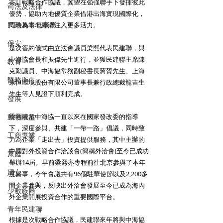
簽訂戰略合作協議，冀望在強強聯手下發揮彼此
司法及法律
優勢，協助內地優質企業借港出海實現國際化，
民政及青年事務
同時為本地經濟注入更多活力。
保安
是次簽約儀式由立法會議員梁熙代表民建聯，與
中海協會長和振偉先生進行，並獲民建聯主席陳
教育
克勤議員、中海協常務副秘書長蔣贇先生、上海
醫務衛生
康恒環境股份有限公司董事長兼行政總裁龍吉生
先生等人見證下順利完成。
發展
動物權益
梁熙表示中海協一直以來在國家發改委的指導
下，深度參與、共建「一帶一路」倡議，同時致
工商專業
力為企業「走出去」投資提供服務，其中主辦的
中國對外投資合作洽談會(簡稱外洽會)至今已成功
家庭
舉辦14屆。早前梁熙亦專程前往北京參與了本年
婦女
度盛事，今年會議共有96個駐華使節以及2,200多
間企業參與，反映出外洽會發展至今已成為海內
少數族裔
外企業開展投資合作的重要國際平台。
青年民建聯
根據是次戰略合作協議，民建聯來年將與中海協