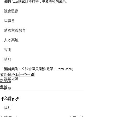
暴力
特區以及國家經濟打拼，爭取豐收的成果。
議會監察
區議會
愛國主義教育
人才高地
聲明
請願
漁農業
傳媒查詢：立法會議員梁熙(電話：9665 0660)
梁熙
陳克勤
一帶一路
銀髮經濟
新聞稿
發展
房屋
交通
福利