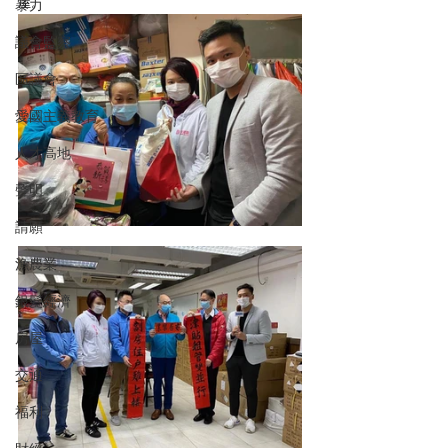
屋。 
暴力
議會監察
區議會
愛國主義教育
人才高地
聲明
請願
漁農業
銀髮經濟
房屋
交通
福利