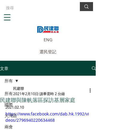
ENG
選民登記
文章
所有
民建聯
所有
2021年2月10日
讀畢需時 2 分鐘
民建聯與陳帆落區探訪基層家庭
國際
2021.02.10
https://www.facebook.com/dab.hk.1992/vi
大灣區
deos/2796940220634468
兩會