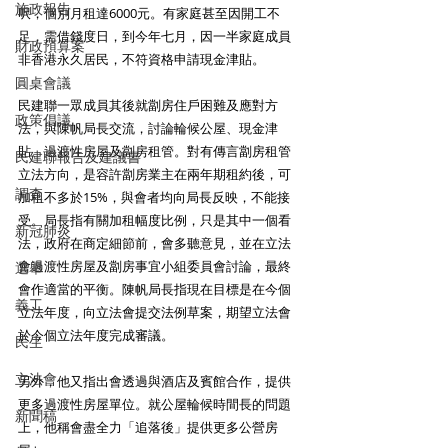
施政報告
呎，個別月租達6000元。有家庭甚至因開工不
足，需借錢度日，到今年七月，因一半家庭成員
財政預算案
非香港永久居民，不符資格申請現金津貼。 
圓桌會議
民建聯一眾成員其後就劏房住戶困難及應對方
政策倡議
法，與陳帆局長交流，討論輪候公屋、現金津
貼、過渡性房屋及劏房租管。對有傳言劏房租管
民建聯報告及建議書
立法方向，是容許劏房業主在兩年期租約後，可
調查
加租不多於15%，與會者均向局長反映，不能接
受。局長指有關加租幅度比例，只是其中一個看
新冠肺炎
法，政府在商定細節前，會多聽意見，並在立法
會過渡性房屋及劏房事宜小組委員會討論，最終
選舉
會作適當的平衡。陳帆局長指現在目標是在今個
義工
立法年度，向立法會提交法例草案，期望立法會
於今個立法年度完成審議。 
民生
立法會
另外，他又指出會透過與酒店及賓館合作，提供
更多過渡性房屋單位。就公屋輪候時間長的問題
新聞稿
上，他稱會盡全力「追落後」提供更多公營房