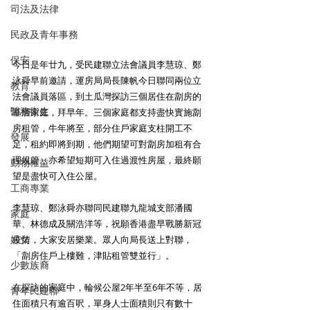
司法及法律
民政及青年事務
保安
今日是年廿九，受民建聯立法會議員李慧琼、鄭
泳舜早前邀請，運房局局長陳帆今日聯同兩位立
教育
法會議員落區，到土瓜灣探訪三個居住在劏房的
醫務衛生
基層家庭，拜早年。三個家庭都支持盡快實施劏
房租管，牛年將至，部分住戶家庭支柱開工不
發展
足，租約即將到期，他們期望可對劏房加租有合
理規管，亦希望短期可入住過渡性房屋，最終願
動物權益
望是盡快可入住公屋。 
工商專業
李慧琼、鄭泳舜亦聯同民建聯九龍城支部潘國
家庭
華、林德成及關浩洋等，祝願香港盡早戰勝新冠
婦女
疫情，大家安居樂業。眾人向局長送上對聯，
「劏房住戶上樓難，津貼租管雙並行」。 
少數族裔
在探訪的家庭中，輪候公屋2年半至6年不等，居
青年民建聯
住面積只有逾百呎，單身人士面積則只有數十