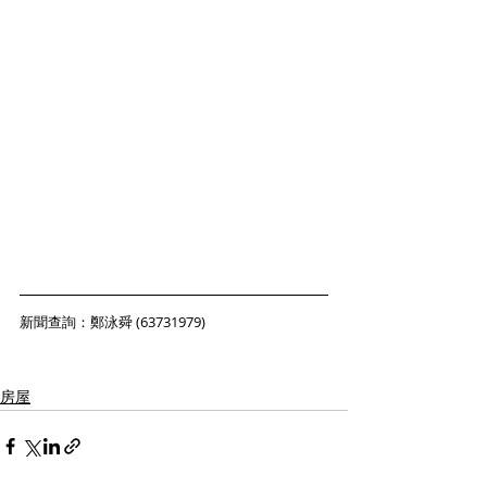
新聞查詢：鄭泳舜 (63731979)
房屋