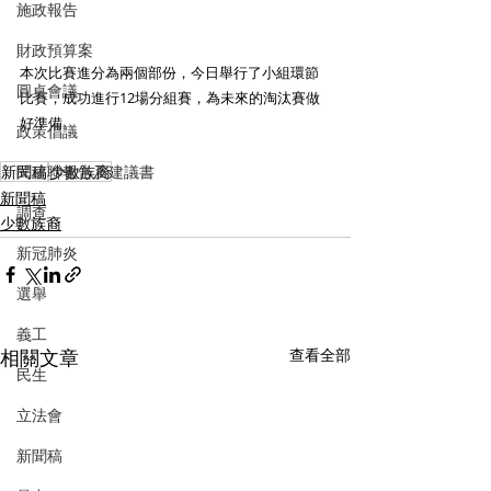
施政報告
財政預算案
本次比賽進分為兩個部份，今日舉行了小組環節
圓桌會議
比賽，成功進行12場分組賽，為未來的淘汰賽做
好準備。
政策倡議
新聞稿
民建聯報告及建議書
少數族裔
新聞稿
調查
少數族裔
新冠肺炎
選舉
義工
相關文章
查看全部
民生
立法會
新聞稿