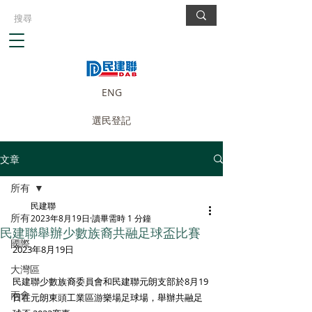
ENG
選民登記
文章
所有
民建聯
所有
2023年8月19日
讀畢需時 1 分鐘
民建聯舉辦少數族裔共融足球盃比賽
國際
2023年8月19日
大灣區
民建聯少數族裔委員會和民建聯元朗支部於8月19
兩會
日在元朗東頭工業區游樂場足球場，舉辦共融足