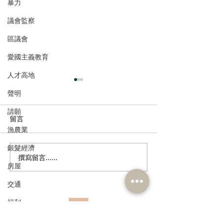
暴力
議會監察
區議會
愛國主義教育
人才高地
聲明
請願
留言
漁農業
銀髮經濟
撰寫留言......
港區全國人大代表團考察
立法會議員林琳
房屋
安徽涇縣，調研紅色文化
共同敦促加強生
保護與非遺活態傳承
管 加強輔助生育
交通
福利
訂閱《建聞》電子版和其他電子