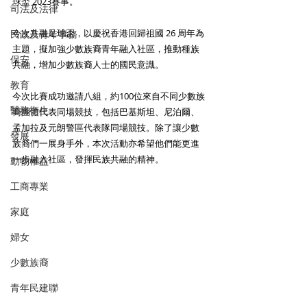
球盃 2023賽事。
司法及法律
今次共融足球盃，以慶祝香港回歸祖國 26 周年為
民政及青年事務
主題，擬加強少數族裔青年融入社區，推動種族
保安
共融，增加少數族裔人士的國民意識。
教育
今次比賽成功邀請八組，約100位來自不同少數族
醫務衛生
裔團體代表同場競技，包括巴基斯坦、尼泊爾、
孟加拉及元朗警區代表隊同場競技。除了讓少數
發展
族裔們一展身手外，本次活動亦希望他們能更進
一步融入社區，發揮民族共融的精神。
動物權益
工商專業
家庭
婦女
少數族裔
青年民建聯