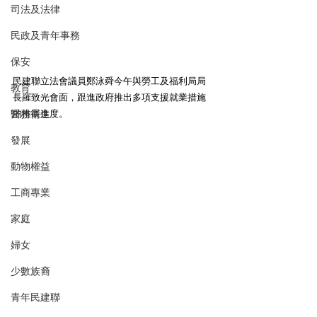
司法及法律
民政及青年事務
保安
民建聯立法會議員鄭泳舜今午與勞工及福利局局
教育
長羅致光會面，跟進政府推出多項支援就業措施
的推展進度。
醫務衛生
發展
動物權益
工商專業
家庭
婦女
少數族裔
青年民建聯