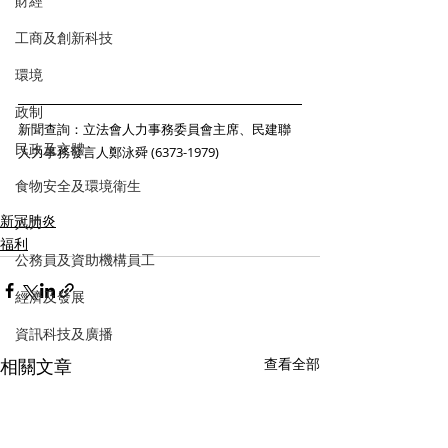
財經
工商及創新科技
環境
政制
新聞查詢：立法會人力事務委員會主席、民建聯
民政及文體
人力事務發言人鄭泳舜 (6373-1979)
食物安全及環境衛生
新冠肺炎
人力
福利
公務員及資助機構員工
經濟及發展
資訊科技及廣播
相關文章
查看全部