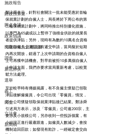
施政報告
鄭泳舜表示，針對社會關注一批未能受惠於首輪
財政預算案
保就業計劃的自僱人士，局長將於下周公布的第
圓桌會議
二輪保就業計劃中，將同時推出特別優化措施，
以專門為65歲或以上暫停了強積金供款的就業長
政策倡議
者提供津貼；另外，現時有為數約10萬名合資格
民建聯報告及建議書
領取自僱人士津貼沒有遞交申請，當局擬於短期
內再次開放，錯過了上次申請期的合資格自僱人
調查
士可再獲申請機會。對早前被拒10多萬個自僱人
士申請方面，我們亦要求當局重新考慮，以較寛
新冠肺炎
鬆方法處理。
選舉
至於較早時有傳媒揭露，有不良僱主懷疑已領取
義工
津貼後解僱僱員，令公司出現「零僱員」情況，
部分公司懷疑領取保就業津貼後已結業。鄭泳舜
民生
引述局方表示，涉及「零僱員」公司逾200宗，主
立法會
要涉及小規模公司，另亦收到一些投訴個案，有
小組現正進行嚴肅跟進，如僱員人數減少，會按
新聞稿
機制追回罰款；如發現有欺詐，一經確定會交由