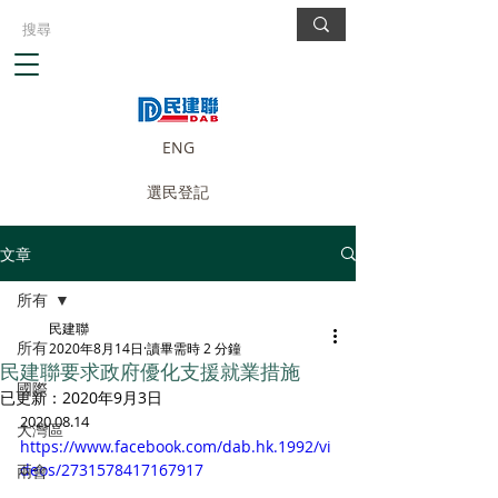
ENG
選民登記
文章
所有
民建聯
所有
2020年8月14日
讀畢需時 2 分鐘
民建聯要求政府優化支援就業措施
國際
已更新：
2020年9月3日
2020.08.14
大灣區
https://www.facebook.com/dab.hk.1992/vi
deos/2731578417167917
兩會