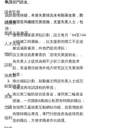
暴力
執法部門跟進。
議會監察
由於疫情持續，本港失業情況未有顯著改善，鄭
泳舜期望當局繼續完善措施，支援失業人士，包
區議會
括：
愛國主義教育
優化在職家庭津貼計劃，設立每月「64至144
小時總工時層級」，以支援那些開工不足或
人才高地
被迫減薪僱員，向他們提供津貼；
聲明
設立毋須資產審查的「逆境失業援助金」，
為失業人士提供為期不少於三個月應急津
請願
貼，長遠應仿效海外地方研究設立失業保障
制度；
漁農業
推出補貼計劃，鼓勵僱主聘請失業人士或完
銀髮經濟
成僱員再培訓課程的學員；
推出第三輪防疫抗疫基金，連同第二輪基金
房屋
措施，一共開創6萬個公私營有時限的職位；
交通
加強勞工處就業互動網站功能，並新增政府
有限時職位專頁，專門刊登政府為疫情而創
福利
造的職位，方便求職者作出篩選。