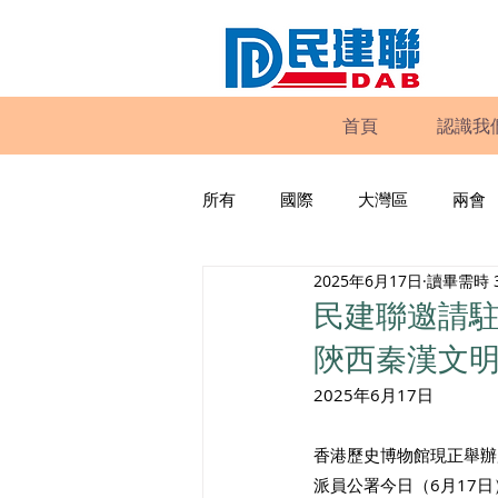
首頁
認識我
所有
國際
大灣區
兩會
2025年6月17日
讀畢需時 
動物權益
工商專業
家
民建聯邀請駐
陝西秦漢文
政策倡議
民建聯報告及建議
2025年6月17日
香港歷史博物館現正舉辦
暴力
議會監察
區議會
派員公署今日（6月17