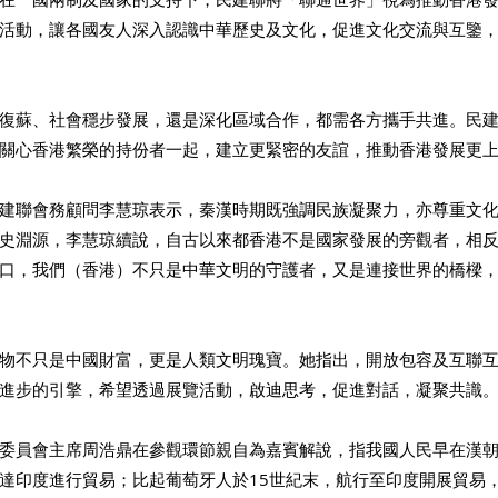
活動，讓各國友人深入認識中華歷史及文化，促進文化交流與互鑒
復蘇、社會穩步發展，還是深化區域合作，都需各方攜手共進。民
關心香港繁榮的持份者一起，建立更緊密的友誼，推動香港發展更
建聯會務顧問李慧琼表示，秦漢時期既強調民族凝聚力，亦尊重文
史淵源，李慧琼續說，自古以來都香港不是國家發展的旁觀者，相
口，我們（香港）不只是中華文明的守護者，又是連接世界的橋樑
物不只是中國財富，更是人類文明瑰寶。她指出，開放包容及互聯
進步的引擎，希望透過展覽活動，啟迪思考，促進對話，凝聚共識
委員會主席周浩鼎在參觀環節親自為嘉賓解說，指我國人民早在漢
達印度進行貿易；比起葡萄牙人於15世紀末，航行至印度開展貿易，