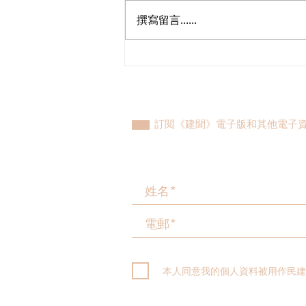
撰寫留言......
民建聯參觀九龍動物管理及動
物福利綜合大樓，與政府就修
例提升動物福利、打擊走私進
行探討
訂閱《建聞》電子版和其他電子
本人同意我的個人資料被用作民建