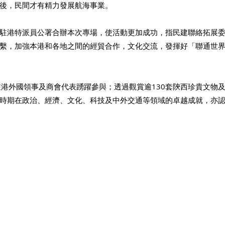
後，民間才有精力發展航海事業。
駐港特派員公署合辦本次專場，使活動更加成功，指民建聯絡拓展
繫，加強本港和各地之間的經貿合作，文化交流，發揮好「聯通世
駐港外國領事及商會代表踴躍參與；透過觀賞逾130套陝西珍貴文物及
時期在政治、經濟、文化、科技及中外交通等領域的卓越成就，亦