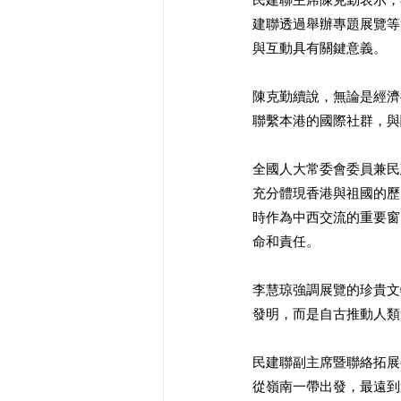
建聯透過舉辦專題展覽等
與互動具有關鍵意義。
陳克勤續說，無論是經濟
聯繫本港的國際社群，與
全國人大常委會委員兼民
充分體現香港與祖國的歷
時作為中西交流的重要窗
命和責任。
李慧琼強調展覽的珍貴文
發明，而是自古推動人類
民建聯副主席暨聯絡拓展
從嶺南一帶出發，最遠到