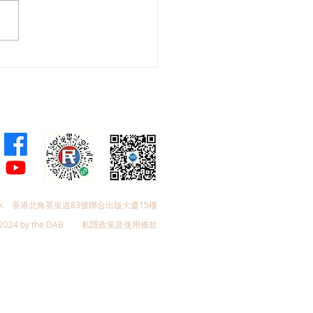
會議員林琳、蘇紹聰共同
加強生殖科技監管 加強輔
育保障
k
香港北角英皇道83號聯合出版大廈15樓
2024 by the DAB
私隱政策及使用條款