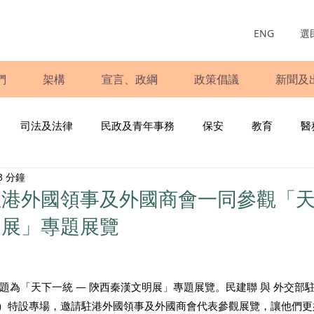
ENG
選
們
架構
宣言、政綱
政策倡議
新聞及
司法及法律
民政及青年事務
保安
教育
醫
3 分鐘
庭
婦女
少數族裔
青年民建聯
施政報告
財
港外國領事及外國商會一同參觀「天
明展」專題展覽
書
調查
新冠肺炎
選舉
義工
民生
立
題為「天下一統 — 陝西秦漢文明展」專題展覽。民建聯 與 外交部
日）特設專場，邀請駐港外國領事及外國商會代表參觀展覽，讓他們