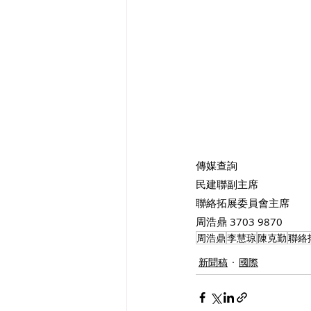
傳媒查詢
民建聯副主席
聯絡拓展委員會主席
周浩鼎 3703 9870
周浩鼎
李慧琼
陳克勤
聯絡
新聞稿
國際