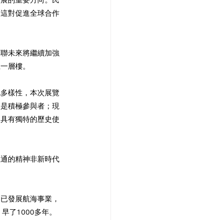
，這對促進全球合作
建聯未來將繼續加強
上一層樓。
化多樣性，本次展覽
反是積極參與者；現
，具有獨特的歷史使
互通的精神非新時代
。
朝已發展航海事業，
早了1000多年。