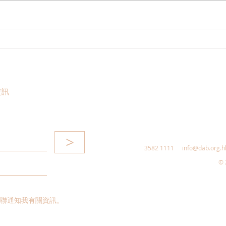
港區全國人大代表團考察安徽
立法
涇縣，調研紅色文化保護與非
敦促
遺活態傳承
助生
資訊
>
3582 1111
info@dab.org.h
© 
聯通知我有關資訊。