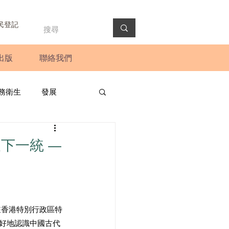
民登記
出版
聯絡我們
務衛生
發展
政預算案
圓桌會議
下一統 —
法會
新聞稿
駐香港特別行政區特
更好地認識中國古代