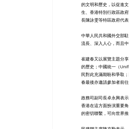
的文明和歷史，以促進文
生、香港特別行政區政府
長陳詠雯等特區政府代表
中華人民共和國外交部駐
流長、深入人心，而且中
崔建春又以展覽主題分享
的歷史；中國統一（Uni
民對此充滿期盼和爭取；
春最後亦邀請參加者前往
政務司副司長卓永興表示
香港在這方面扮演重要角
的密切聯繫，可向世界推
民建聯主席陳克勤表示，