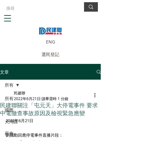
ENG
選民登記
文章
所有
民建聯
所有
2022年6月21日
讀畢需時 1 分鐘
民建聯關注「屯元天」大停電事件 要求
國際
中電徹查事故原因及檢視緊急應變
2022年6月21日
大灣區
兩會
劉國勳回應停電事件直播片段：