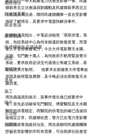
圍及屯門一帶大範圍電力供應受影響一事。民建
施政報告
聯新界北立法會議員劉國勳及民建聯新界西北立
財政預算案
法會議員周浩鼎，聯同民建聯團隊一直在受影響
地區了解情況，及要求中電盡快解決事件。
圓桌會議
劉國勳議員指出，中電必須檢視「環形供電」系
政策倡議
統，包括系統中心為何未能遙距恢復派電，而需
民建聯報告及建議書
要人手安排恢復電力；今次大停電影響天水圍、
元朗、屯門數十萬人，為何政府不動用緊急警示
調查
系統，要求政府必須交代過億公帑建立系統，甚
新冠肺炎
麼情況下才動用。	他要求全面徹查大停電事故
原因及檢視緊急應變，及今晚必須全面恢復天水
選舉
圍供電。
義工
周浩鼎議員則表示，當事件發生後已經要求中
民生
電，首先必須確保屯門醫院、博愛醫院及天水圍
醫院的供電穩定。而醫院的供電也的確已迅速回
立法會
復穩定正常。民建聯欣悉，警方已在電力受影響
新聞稿
地區加派警員維持治安。周浩鼎聯同民建聯團隊
呼籲若受影響的市民有需要，可在朗屏社區會堂