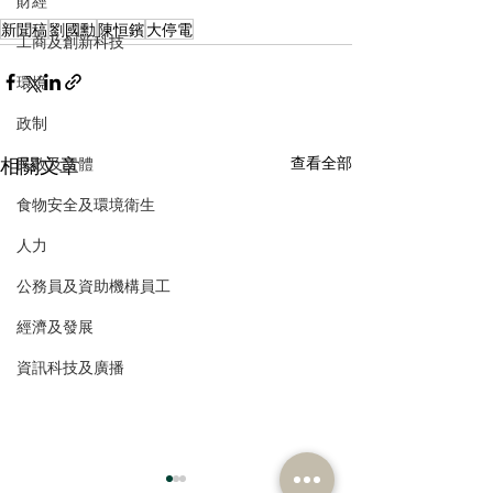
財經
新聞稿
劉國勳
陳恒鑌
大停電
工商及創新科技
環境
政制
相關文章
查看全部
民政及文體
食物安全及環境衛生
人力
公務員及資助機構員工
經濟及發展
資訊科技及廣播