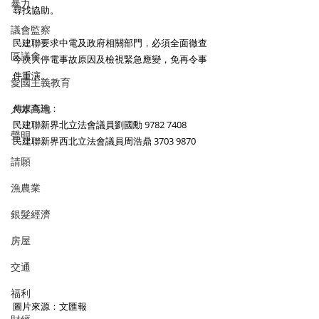
暴力
尋找協助。
議會監察
民建聯要求中電及政府相關部門，必須全面徹查
區議會
今次大停電事故原因及檢視緊急應變，免再令事
件重演。
愛國主義教育
人才高地
傳媒查詢：
民建聯新界北立法會議員劉國勳 9782 7408 
聲明
民建聯新界西北立法會議員周浩鼎 3703 9870
請願
漁農業
銀髮經濟
房屋
交通
福利
圖片來源：文匯報