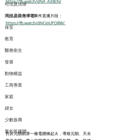
https://fb.watch/dNA_A33b5j/
司法及法律
民政及青年事務
周浩鼎回應停電事件直播片段：
https://fb.watch/dNCjqUPO8W/ 
保安
教育
醫務衛生
發展
動物權益
工商專業
家庭
婦女
少數族裔
青年民建聯
對於元朗朗屏一條電纜橋起火，導致元朗、天水