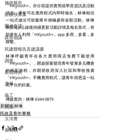
施政報告
「HKyouth+」亦分區提供實用或學習資訊及活動
消息，青年可在應用程式內即時報名，林琳相信
財政預算案
一站式做法可鼓勵青年積極參與各類活動。林琳
圓桌會議
期望app上線後持續更新活動詳情及報名形式，有
助青年人利用「HKyouth+」app 多用，多看，多
政策倡議
聯繫。
民建聯報告及建議書
林琳呼籲青年在各大應用商店免費下載使用
調查
「HKyouth+」，開啟探索發現青年發展多元機會
的精彩旅程，亦期望政府深入社區和學校推廣
新冠肺炎
「HKyouth+」手機應用程式，讓青年得悉這一站
選舉
式平台的好處。
義工
傳媒查詢：林琳 6344 0879
新聞稿
林琳
民生
民政及青年事務
立法會
新聞稿