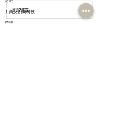
財經
撰寫留言......
郭芙蓉聯同葵青區防火委
政府公布公務員
工商及創新科技
員會到訪消防處 了解打擊
調查結果 林琳
環境
「鬼油」活動最新情況 支
隱憂 薪酬調整
持修例加強阻嚇 多管齊下
政制
斬斷「鬼油」市場 守護社
訂閱《建聞》電子版和其他電子
民政及文體
區安全 保障市民生命
資訊
食物安全及環境衛生
人力
公務員及資助機構員工
經濟及發展
>
資訊科技及廣播
本人同意我的個人資料被用
作民建聯通知我有關資訊。