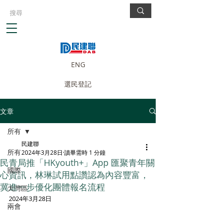
ENG
選民登記
文章
所有
民建聯
所有
2024年3月28日
讀畢需時 1 分鐘
民青局推「HKyouth+」App 匯聚青年關
國際
心資訊，林琳試用點讚認為內容豐富，
冀進一步優化團體報名流程
大灣區
2024年3月28日
兩會