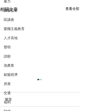
暴力
相關文章
查看全部
議會監察
區議會
愛國主義教育
人才高地
聲明
請願
漁農業
銀髮經濟
房屋
交通
留言
福利